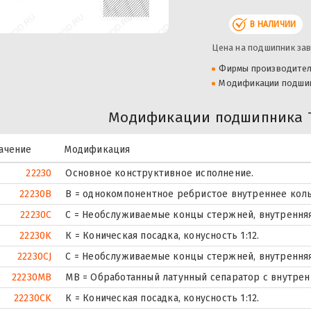
В НАЛИЧИИ
Цена на подшипник зав
Фирмы производите
Модификации подши
Модификации подшипника T
ачение
Модификация
22230
Основное конструктивное исполнение.
22230B
B = однокомпонентное ребристое внутреннее кол
22230C
С = Необслуживаемые концы стержней, внутренняя
22230K
К = Коническая посадка, конусность 1:12.
22230CJ
С = Необслуживаемые концы стержней, внутренняя
22230MB
MB = Обработанный латунный сепаратор с внутрен
22230CK
К = Коническая посадка, конусность 1:12.