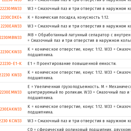
22230MW33
W3 = Смазочный паз и три отверстия в наружном 
22230CDKE4
К = Коническая посадка, конусность 1:12.
22230EAW33
W3 = Смазочный паз и три отверстия в наружном 
MB = Обработанный латунный сепаратор с внутрен
2230MBW33
= Смазочный паз и три отверстия в наружном кол
K = коническое отверстие, конус 1:12. W33 = Смаз
22230CKW33
подшипника.
22230-E1-K
E1 = Проектирование повышенной емкости.
K = коническое отверстие, конус 1:12. W33 = Смаз
22230 KW33
подшипника.
E = Увеличенная грузоподъемность. М = Механичес
2230EMW33
центрируемый по роликам. W33 = Смазочный паз и
подшипника.
K = коническое отверстие, конус 1:12. W33 = Смаз
2230EAKW33
подшипника.
2230 KCW33
W3 = Смазочный паз и три отверстия в наружном 
CD = сферический роликовый подшипник, двухком