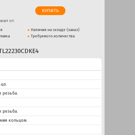
исит от:
ля
Наличия на складе (заказ)
пника
Требуемого количества
L22230CDKE4
ьцо.
 резьба.
 резьба.
ним кольцом.