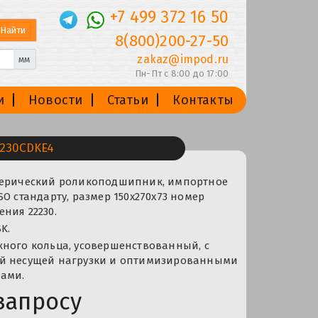
+7 499 372 16 50
8(800)200-27-50
zakaz@impod.ru
мм
Пн-Пт с 8:00 до 17:00
и
Новости
Статьи
Контакты
230CDKE4
ферический роликоподшипник, импортное
SO стандарту, размер 150x270x73 номер
ния 22230.
K.
жного кольца, усовершенствованный, с
й несущей нагрузки и оптимизированными
ами.
запросу