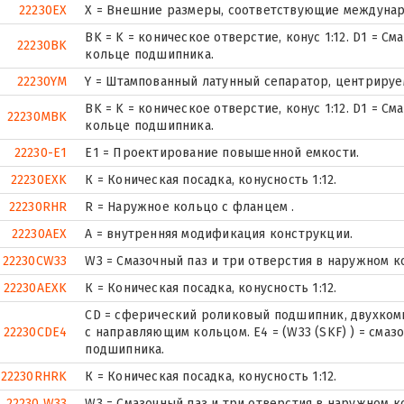
22230EX
X = Внешние размеры, соответствующие междунар
BK = K = коническое отверстие, конус 1:12. D1 = С
22230BK
кольце подшипника.
22230YM
Y = Штампованный латунный сепаратор, центрируе
BK = K = коническое отверстие, конус 1:12. D1 = С
22230MBK
кольце подшипника.
22230-E1
E1 = Проектирование повышенной емкости.
22230EXK
К = Коническая посадка, конусность 1:12.
22230RHR
R = Наружное кольцо с фланцем .
22230AEX
A = внутренняя модификация конструкции.
22230CW33
W3 = Смазочный паз и три отверстия в наружном 
22230AEXK
К = Коническая посадка, конусность 1:12.
CD = сферический роликовый подшипник, двухком
22230CDE4
с направляющим кольцом. E4 = (W33 (SKF) ) = смаз
подшипника.
22230RHRK
К = Коническая посадка, конусность 1:12.
22230 W33
W3 = Смазочный паз и три отверстия в наружном 