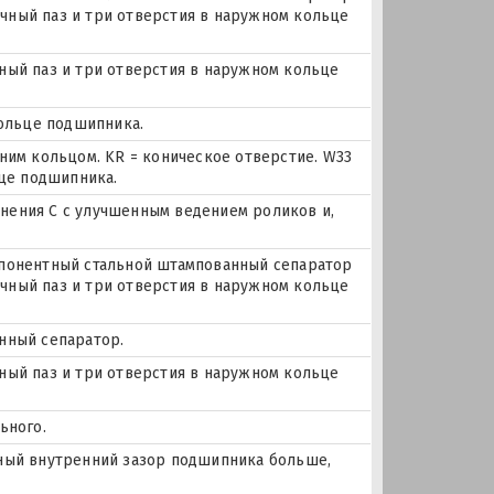
очный паз и три отверстия в наружном кольце
очный паз и три отверстия в наружном кольце
кольце подшипника.
ним кольцом. KR = коническое отверстие. W33
ьце подшипника.
ения С с улучшенным ведением роликов и,
понентный стальной штампованный сепаратор
очный паз и три отверстия в наружном кольце
унный сепаратор.
очный паз и три отверстия в наружном кольце
ьного.
льный внутренний зазор подшипника больше,