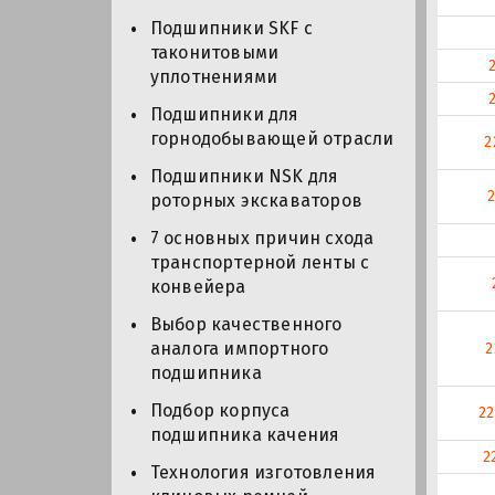
Подшипники SKF с
таконитовыми
уплотнениями
Подшипники для
горнодобывающей отрасли
2
Подшипники NSK для
роторных экскаваторов
7 основных причин схода
транспортерной ленты с
конвейера
Выбор качественного
аналога импортного
2
подшипника
Подбор корпуса
2
подшипника качения
2
Технология изготовления