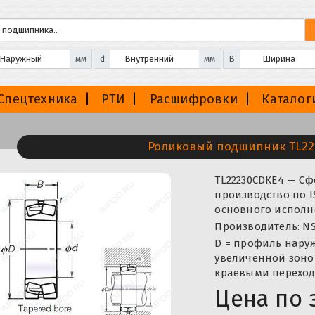
мм
d
мм
B
Спецтехника
РТИ
Расшифровки
Каталог
Роликовый подшипник TL22
TL22230CDKE4 — С
производство по I
основного исполне
Производитель: NS
D = профиль нару
увеличенной зоно
краевыми переход
Цена по 