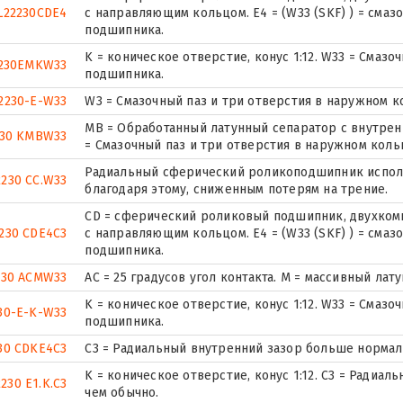
L22230CDE4
с направляющим кольцом. E4 = (W33 (SKF) ) = смаз
подшипника.
K = коническое отверстие, конус 1:12. W33 = Смаз
230EMKW33
подшипника.
2230-E-W33
W3 = Смазочный паз и три отверстия в наружном 
MB = Обработанный латунный сепаратор с внутрен
230 KMBW33
= Смазочный паз и три отверстия в наружном кол
Радиальный сферический роликоподшипник исполн
2230 CC.W33
благодаря этому, сниженным потерям на трение.
CD = сферический роликовый подшипник, двухком
230 CDE4C3
с направляющим кольцом. E4 = (W33 (SKF) ) = смаз
подшипника.
230 ACMW33
AC = 25 градусов угол контакта. M = массивный лат
K = коническое отверстие, конус 1:12. W33 = Смаз
30-E-K-W33
подшипника.
30 CDKE4C3
C3 = Радиальный внутренний зазор больше нормал
K = коническое отверстие, конус 1:12. C3 = Радиа
2230 E1.K.C3
чем обычно.