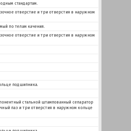
одным стандартам.
мазочное отверстие и три отверстия в наружном
мый по телам качения.
мазочное отверстие и три отверстия в наружном
кольце подшипника.
понентный стальной штампованный сепаратор
очный паз и три отверстия в наружном кольце
кольце подшипника.