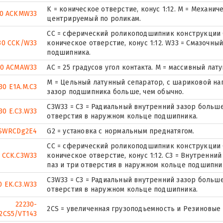
K = коническое отверстие, конус 1:12. М = Механи
30 ACKMW33
центрируемый по роликам.
CC = сферический роликоподшипник конструкции C
30 CCK/W33
коническое отверстие, конус 1:12. W33 = Смазочны
подшипника.
30 ACMAW33
AC = 25 градусов угол контакта. M = массивный лат
M = Цельный латунный сепаратор, с шариковой на
30 E1A.M.C3
зазор подшипника больше, чем обычно.
C3W33 = C3 = Радиальный внутренний зазор больше,
30 E.C3.W33
отверстия в наружном кольце подшипника.
SWRCDg2E4
G2 = установка с нормальным преднатягом.
CC = сферический роликоподшипник конструкции C
 CCK.C3W33
коническое отверстие, конус 1:12. C3 = Внутренни
паз и три отверстия в наружном кольце подшипни
C3W33 = C3 = Радиальный внутренний зазор больше,
0 EK.C3.W33
отверстия в наружном кольце подшипника.
22230-
2CS = увеличенная грузоподьемность и Резиновые
2CS5/VT143