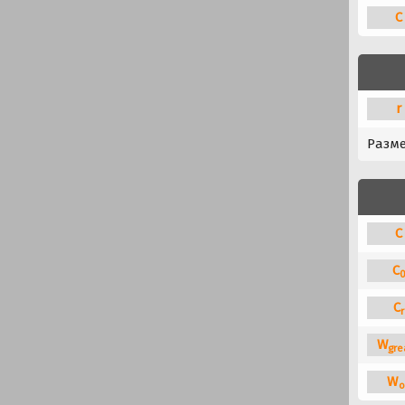
C
r
Разм
C
C
C
r
W
gre
W
o