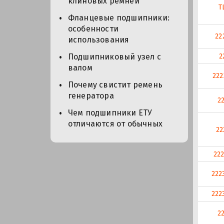
клиновых ремней
T
Фланцевые подшипники:
особенности
22
использования
2
Подшипниковый узел с
валом
22
Почему свистит ремень
генератора
2
Чем подшипники ЕТУ
отличаются от обычных
22
22
222
222
2