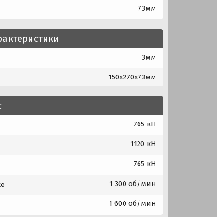
73мм
рактеристики
3мм
150x270x73мм
с
765 кН
1120 кН
765 кН
1 300 об/мин
ке
1 600 об/мин