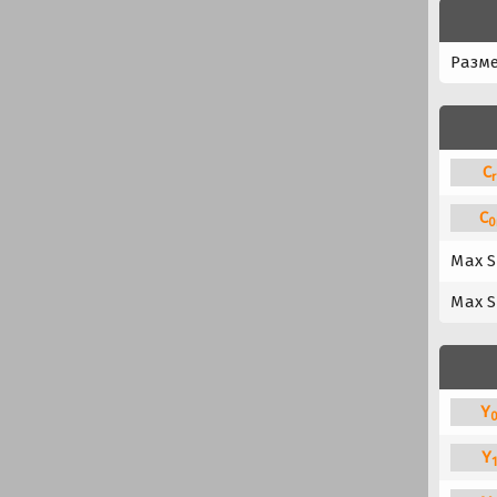
Разм
C
r
C
0
Max S
Max S
Y
Y