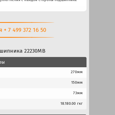
+ 7 499 372 16 50
дшипника 22230MB
ры
270мм
150мм
73мм
18.180.00 гкг