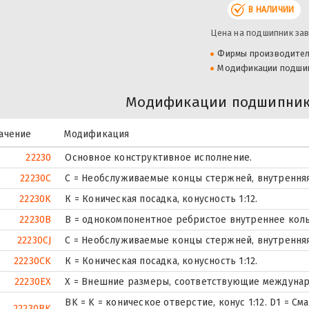
В НАЛИЧИИ
Цена на подшипник зав
Фирмы производите
Модификации подши
Модификации подшипник
ачение
Модификация
22230
Основное конструктивное исполнение.
22230C
С = Необслуживаемые концы стержней, внутренняя
22230K
К = Коническая посадка, конусность 1:12.
22230B
B = однокомпонентное ребристое внутреннее кол
22230CJ
С = Необслуживаемые концы стержней, внутренняя
22230CK
К = Коническая посадка, конусность 1:12.
22230EX
X = Внешние размеры, соответствующие междунар
BK = K = коническое отверстие, конус 1:12. D1 = С
22230BK