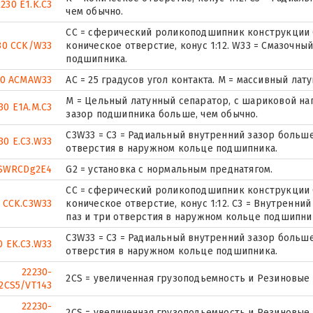
2230 E1.K.C3
чем обычно.
CC = сферический роликоподшипник конструкции C
30 CCK/W33
коническое отверстие, конус 1:12. W33 = Смазочны
подшипника.
30 ACMAW33
AC = 25 градусов угол контакта. M = массивный лат
M = Цельный латунный сепаратор, с шариковой на
30 E1A.M.C3
зазор подшипника больше, чем обычно.
C3W33 = C3 = Радиальный внутренний зазор больше,
30 E.C3.W33
отверстия в наружном кольце подшипника.
SWRCDg2E4
G2 = установка с нормальным преднатягом.
CC = сферический роликоподшипник конструкции C
 CCK.C3W33
коническое отверстие, конус 1:12. C3 = Внутренни
паз и три отверстия в наружном кольце подшипни
C3W33 = C3 = Радиальный внутренний зазор больше,
0 EK.C3.W33
отверстия в наружном кольце подшипника.
22230-
2CS = увеличенная грузоподьемность и Резиновые
2CS5/VT143
22230-
2CS = увеличенная грузоподьемность и Резиновые