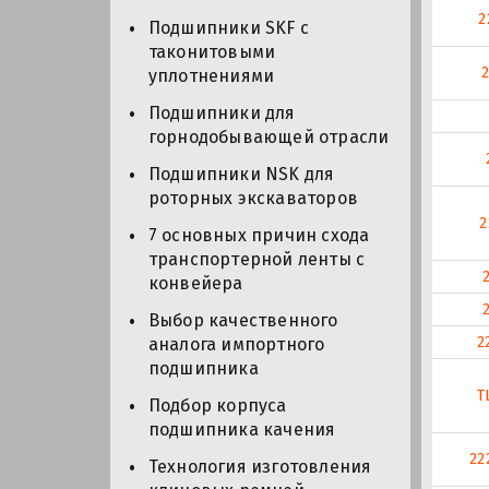
2
Подшипники SKF с
таконитовыми
уплотнениями
Подшипники для
горнодобывающей отрасли
Подшипники NSK для
роторных экскаваторов
2
7 основных причин схода
транспортерной ленты с
конвейера
Выбор качественного
2
аналога импортного
подшипника
T
Подбор корпуса
подшипника качения
22
Технология изготовления