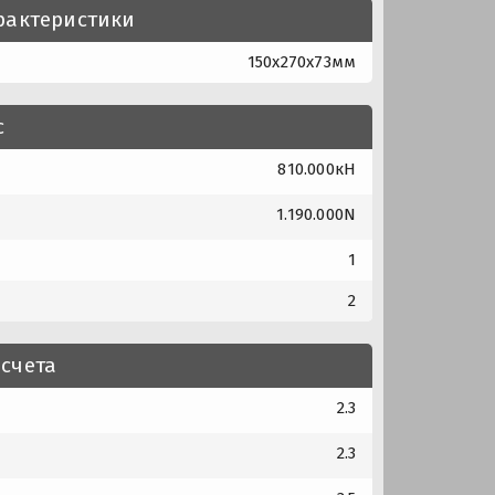
рактеристики
150x270x73мм
с
810.000кН
1.190.000N
1
2
счета
2.3
2.3