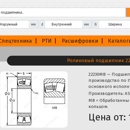
мм
d
мм
B
Спецтехника
РТИ
Расшифровки
Каталог
Роликовый подшипник 2
22230MB — Подшип
производство по I
основного исполне
Производитель: AS
MB = Обработанны
кольцом.
Цена от: