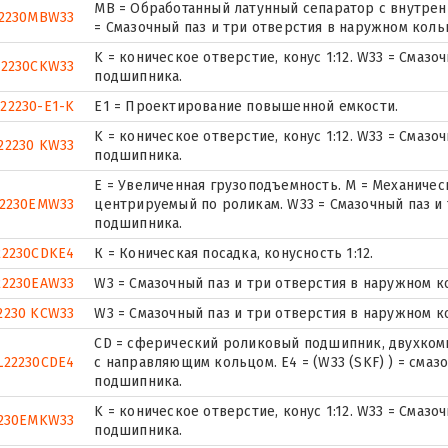
MB = Обработанный латунный сепаратор с внутрен
2230MBW33
= Смазочный паз и три отверстия в наружном кол
K = коническое отверстие, конус 1:12. W33 = Смаз
22230CKW33
подшипника.
22230-E1-K
E1 = Проектирование повышенной емкости.
K = коническое отверстие, конус 1:12. W33 = Смаз
22230 KW33
подшипника.
E = Увеличенная грузоподъемность. М = Механичес
2230EMW33
центрируемый по роликам. W33 = Смазочный паз и
подшипника.
22230CDKE4
К = Коническая посадка, конусность 1:12.
22230EAW33
W3 = Смазочный паз и три отверстия в наружном 
2230 KCW33
W3 = Смазочный паз и три отверстия в наружном 
CD = сферический роликовый подшипник, двухком
L22230CDE4
с направляющим кольцом. E4 = (W33 (SKF) ) = смаз
подшипника.
K = коническое отверстие, конус 1:12. W33 = Смаз
230EMKW33
подшипника.