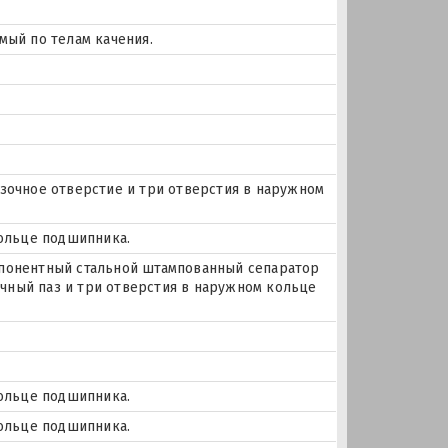
мый по телам качения.
мазочное отверстие и три отверстия в наружном
кольце подшипника.
понентный стальной штампованный сепаратор
очный паз и три отверстия в наружном кольце
кольце подшипника.
кольце подшипника.