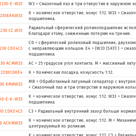
2230-E-W33
W3 = Смазочный паз и три отверстия в наружном 
K = коническое отверстие, конус 1:12. W33 = Смаз
2230EAKW33
подшипника.
Радиальный сферический роликоподшипник исполн
2230 CC.W33
благодаря этому, сниженным потерям на трение.
CD = сферический роликовый подшипник, двухком
230 CDE4C3
с направляющим кольцом. E4 = (W33 (SKF) ) = смаз
подшипника.
230 ACMW33
AC = 25 градусов угол контакта. M = массивный лат
22230CDKE4
К = Коническая посадка, конусность 1:12.
MB = Обработанный латунный сепаратор с внутрен
230 KMBW33
= Смазочный паз и три отверстия в наружном кол
K = коническое отверстие, конус 1:12. W33 = Смаз
30-E-K-W33
подшипника.
30 CDKE4C3
C3 = Радиальный внутренний зазор больше нормал
K = коническое отверстие, конус 1:12. М = Механи
30 ACKMW33
центрируемый по роликам.
K = коническое отверстие, конус 1:12. C3 = Радиа