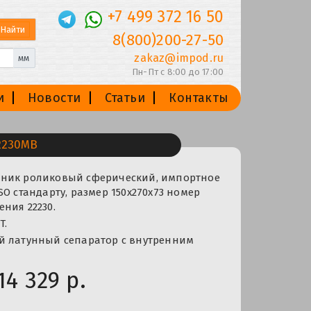
+7 499 372 16 50
8(800)200-27-50
zakaz@impod.ru
мм
Пн-Пт с 8:00 до 17:00
и
Новости
Статьи
Контакты
2230MB
ник роликовый сферический, импортное
SO стандарту, размер 150x270x73 номер
ния 22230.
T.
й латунный сепаратор с внутренним
14 329 р.