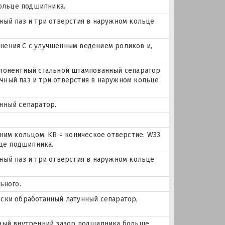
кольце подшипника.
очный паз и три отверстия в наружном кольце
ения С с улучшенным ведением роликов и,
понентный стальной штампованный сепаратор
очный паз и три отверстия в наружном кольце
унный сепаратор.
ним кольцом. KR = коническое отверстие. W33
ьце подшипника.
очный паз и три отверстия в наружном кольце
ьного.
чески обработанный латунный сепаратор,
льный внутренний зазор подшипника больше,