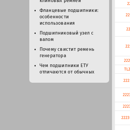
клиновых ремней
2
Фланцевые подшипники:
2
особенности
использования
2
Подшипниковый узел с
валом
22
Почему свистит ремень
генератора
22
Чем подшипники ЕТУ
TL
отличаются от обычных
22
222
222
222