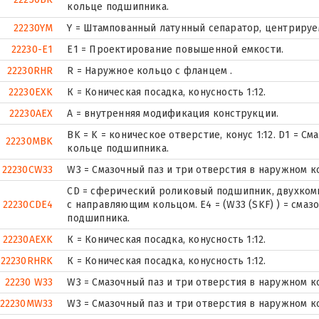
кольце подшипника.
22230YM
Y = Штампованный латунный сепаратор, центрируе
22230-E1
E1 = Проектирование повышенной емкости.
22230RHR
R = Наружное кольцо с фланцем .
22230EXK
К = Коническая посадка, конусность 1:12.
22230AEX
A = внутренняя модификация конструкции.
BK = K = коническое отверстие, конус 1:12. D1 = С
22230MBK
кольце подшипника.
22230CW33
W3 = Смазочный паз и три отверстия в наружном 
CD = сферический роликовый подшипник, двухком
22230CDE4
с направляющим кольцом. E4 = (W33 (SKF) ) = смаз
подшипника.
22230AEXK
К = Коническая посадка, конусность 1:12.
22230RHRK
К = Коническая посадка, конусность 1:12.
22230 W33
W3 = Смазочный паз и три отверстия в наружном 
22230MW33
W3 = Смазочный паз и три отверстия в наружном 