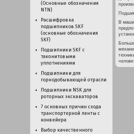
(Основные обозначения
произв
NTN)
Подшип
Расшифровка
В маши
подшипников SKF
предпо
(основные обозначения
устано
SKF)
Большо
механи
Подшипники SKF с
техник
таконитовыми
челове
уплотнениями
Подшипники для
горнодобывающей отрасли
Подшипники NSK для
роторных экскаваторов
7 основных причин схода
транспортерной ленты с
конвейера
Выбор качественного