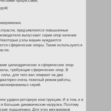
ическими процессами;
едой;
напряжения.
й отрасли, предъявляются повышенные
оизводители выпускают серии опор качения
. Некоторые узлы машин нуждаются
яются сферические опоры. Также используются
асли.
ание цилиндрических и сферических опор
 валы, требующие сферических опор. В
силы, для чего вал опирают на два
арактерен очень тяжелый режим работы,
иализированных серий.
ли ударно-роторную конструкцию. И в том, и в
тся большие динамические нагрузки. Поэтому
ские подшипники. Для этих механизмов