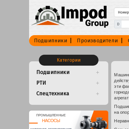
D
Подшипники
Производители
Категории
Подшипники
Машины
действ
РТИ
эти фа
горнод
Спецтехника
агрега
Подшип
на опо
ПРОМЫШЛЕННЫЕ
НАСОСЫ
Неравн