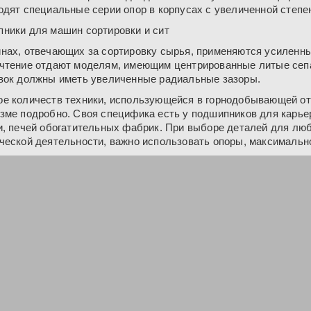
одят специальные серии опор в корпусах с увеличенной степе
ники для машин сортировки и сит
нах, отвечающих за сортировку сырья, применяются усиленн
чтение отдают моделям, имеющим центрированные литые сеп
вок должны иметь увеличенные радиальные зазоры.
е количеств техники, использующейся в горнодобывающей отр
зме подробно. Своя специфика есть у подшипников для карье
и, печей обогатительных фабрик. При выборе деталей для лю
ческой деятельности, важно использовать опоры, максимальн