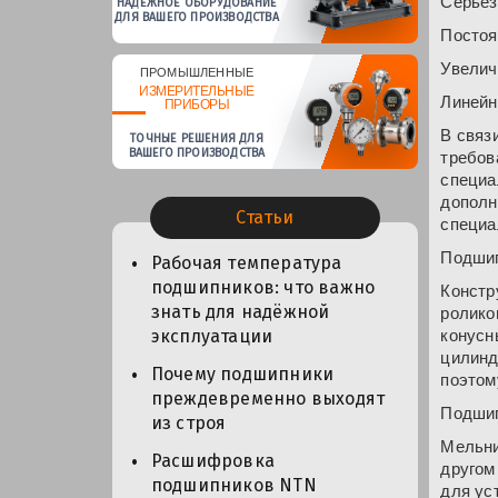
Серьез
НАДЕЖНОЕ ОБОРУДОВАНИЕ
ДЛЯ ВАШЕГО ПРОИЗВОДСТВА
Постоя
Увелич
ПРОМЫШЛЕННЫЕ
ИЗМЕРИТЕЛЬНЫЕ
Линейн
ПРИБОРЫ
В связ
ТОЧНЫЕ РЕШЕНИЯ ДЛЯ
ВАШЕГО ПРОИЗВОДСТВА
требов
специа
дополн
Статьи
специа
Подшип
Рабочая температура
подшипников: что важно
Констр
знать для надёжной
ролико
конусн
эксплуатации
цилинд
Почему подшипники
поэтом
преждевременно выходят
Подшип
из строя
Мельни
Расшифровка
другом
подшипников NTN
для ус