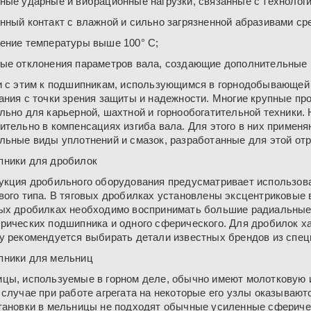
ные ударные и вибрационные нагрузки, связанные с технолог
нный контакт с влажной и сильно загрязненной абразивами ср
ение температуры выше 100° C;
ые отклонения параметров вала, создающие дополнительные 
и с этим к подшипникам, использующимся в горнодобывающе
ания с точки зрения защиты и надежности. Многие крупные пр
льно для карьерной, шахтной и горнообогатительной техники
ительно в компенсациях изгиба вала. Для этого в них примен
льные виды уплотнений и смазок, разработанные для этой отр
ники для дробилок
укция дробильного оборудования предусматривает использов
вого типа. В тяговых дробилках установлены эксцентриковые
ых дробилках необходимо воспринимать большие радиальные 
рических подшипника и одного сферического. Для дробилок х
у рекомендуется выбирать детали известных брендов из спец
ники для мельниц
цы, используемые в горном деле, обычно имеют молотковую и
 случае при работе агрегата на некоторые его узлы оказываю
тановки в мельницы не подходят обычные усиленные сфериче