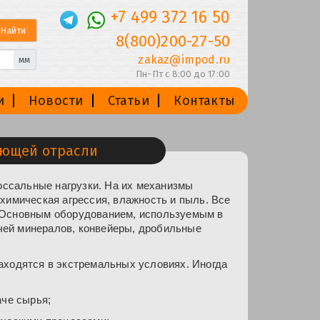
+7 499 372 16 50
8(800)200-27-50
zakaz@impod.ru
мм
Пн-Пт с 8:00 до 17:00
и
Новости
Статьи
Контакты
ющей отрасли
ссальные нагрузки. На их механизмы
химическая агрессия, влажность и пыль. Все
 Основным оборудованием, используемым в
ей минералов, конвейеры, дробильные
аходятся в экстремальных условиях. Иногда
аче сырья;