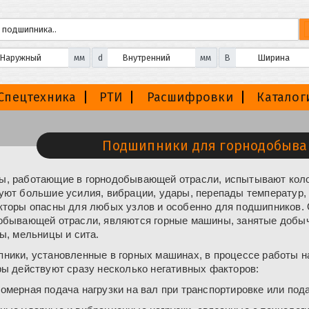
мм
d
мм
B
Спецтехника
РТИ
Расшифровки
Каталог
Подшипники для горнодобыва
, работающие в горнодобывающей отрасли, испытывают коло
уют большие усилия, вибрации, удары, перепады температур, 
кторы опасны для любых узлов и особенно для подшипников.
обывающей отрасли, являются горные машины, занятые добыч
ты, мельницы и сита.
ники, установленные в горных машинах, в процессе работы н
ры действуют сразу несколько негативных факторов:
омерная подача нагрузки на вал при транспортировке или под