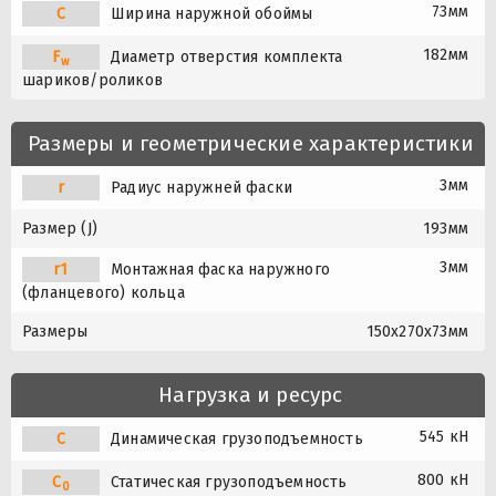
73мм
C
Ширина наружной обоймы
182мм
F
Диаметр отверстия комплекта
w
шариков/роликов
Размеры и геометрические характеристики
3мм
r
Радиус наружней фаски
Размер (J)
193мм
3мм
r1
Монтажная фаска наружного
(фланцевого) кольца
Размеры
150x270x73мм
Нагрузка и ресурс
545 кН
C
Динамическая грузоподъемность
800 кН
C
Статическая грузоподъемность
0