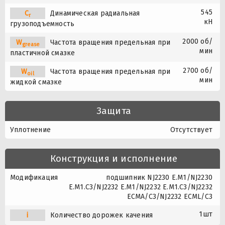
545
C
Динамическая радиальная
r
кН
грузоподъемность
2000 об/
W
Частота вращения предельная при
grease
мин
пластичной смазке
2700 об/
W
Частота вращения предельная при
oil
мин
жидкой смазке
Защита
Уплотнение
Отсутствует
Конструкция и исполнение
Модификация
подшипник NJ2230 E.M1/NJ2230
E.M1.C3/NJ2232 E.M1/NJ2232 E.M1.C3/NJ2232
ECMA/C3/NJ2232 ECML/C3
1шт
i
Количество дорожек качения