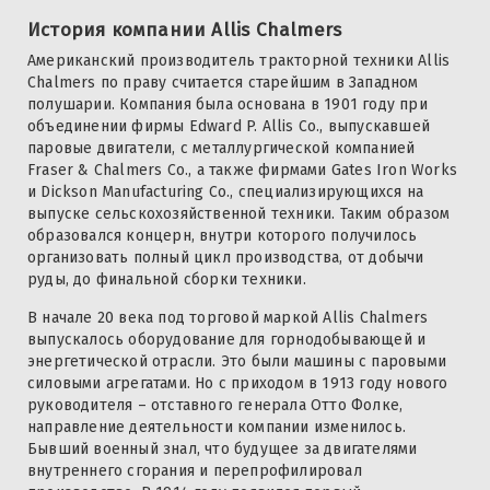
История компании Allis Chalmers
Американский производитель тракторной техники Allis
Chalmers по праву считается старейшим в Западном
полушарии. Компания была основана в 1901 году при
объединении фирмы Edward P. Allis Со., выпускавшей
паровые двигатели, с металлургической компанией
Fraser & Chalmers Со., а также фирмами Gates Iron Works
и Dickson Manufacturing Со., специализирующихся на
выпуске сельскохозяйственной техники. Таким образом
образовался концерн, внутри которого получилось
организовать полный цикл производства, от добычи
руды, до финальной сборки техники.
В начале 20 века под торговой маркой Allis Chalmers
выпускалось оборудование для горнодобывающей и
энергетической отрасли. Это были машины с паровыми
силовыми агрегатами. Но с приходом в 1913 году нового
руководителя – отставного генерала Отто Фолке,
направление деятельности компании изменилось.
Бывший военный знал, что будущее за двигателями
внутреннего сгорания и перепрофилировал