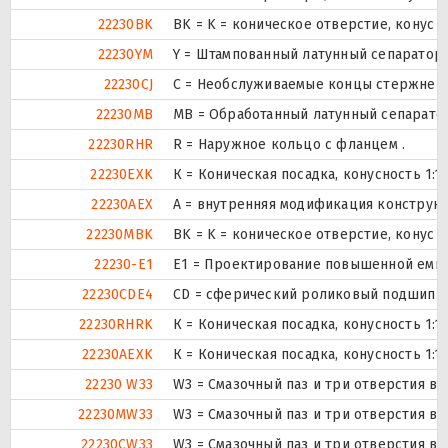
22230BK
BK = K = коническое отверстие, конус 
22230YM
Y = Штампованный латунный сепаратор,
22230CJ
С = Необслуживаемые концы стержней,
22230MB
MB = Обработанный латунный сепарато
22230RHR
R = Наружное кольцо с фланцем .
22230EXK
К = Коническая посадка, конусность 1:12
22230AEX
A = внутренняя модификация конструкц
22230MBK
BK = K = коническое отверстие, конус 
22230-E1
E1 = Проектирование повышенной емко
22230CDE4
CD = сферический роликовый подшипник
22230RHRK
К = Коническая посадка, конусность 1:12
22230AEXK
К = Коническая посадка, конусность 1:12
22230 W33
W3 = Смазочный паз и три отверстия в
22230MW33
W3 = Смазочный паз и три отверстия в
22230CW33
W3 = Смазочный паз и три отверстия в