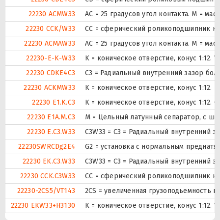
22230 ACMW33
AC = 25 градусов угол контакта. M = ма
22230 CCK/W33
CC = сферический роликоподшипник кон
22230 ACMAW33
AC = 25 градусов угол контакта. M = ма
22230-E-K-W33
K = коническое отверстие, конус 1:12.
22230 CDKE4C3
C3 = Радиальный внутренний зазор бол
22230 ACKMW33
K = коническое отверстие, конус 1:12.
22230 E1.K.C3
K = коническое отверстие, конус 1:12.
22230 E1A.M.C3
M = Цельный латунный сепаратор, с ша
22230 E.C3.W33
C3W33 = C3 = Радиальный внутренний з
22230SWRCDg2E4
G2 = установка с нормальным преднатяг
22230 EK.C3.W33
C3W33 = C3 = Радиальный внутренний з
22230 CCK.C3W33
CC = сферический роликоподшипник кон
22230-2CS5/VT143
2CS = увеличенная грузоподьемность и
22230 EKW33+H3130
K = коническое отверстие, конус 1:12.