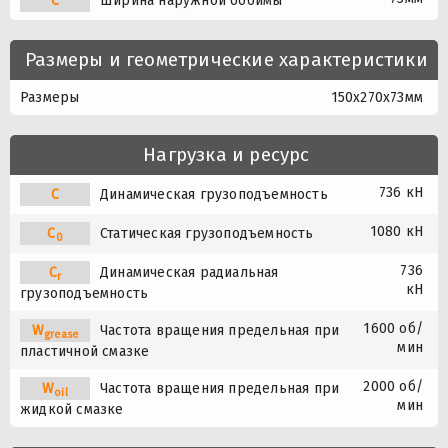
C
Ширина наружной обоймы
Размеры и геометрические характеристики
Размеры
150x270x73мм
Нагрузка и ресурс
736 кН
C
Динамическая грузоподъемность
1080 кН
C
Статическая грузоподъемность
0
736
C
Динамическая радиальная
r
кН
грузоподъемность
1600 об/
W
Частота вращения предельная при
grease
мин
пластичной смазке
2000 об/
W
Частота вращения предельная при
oil
мин
жидкой смазке