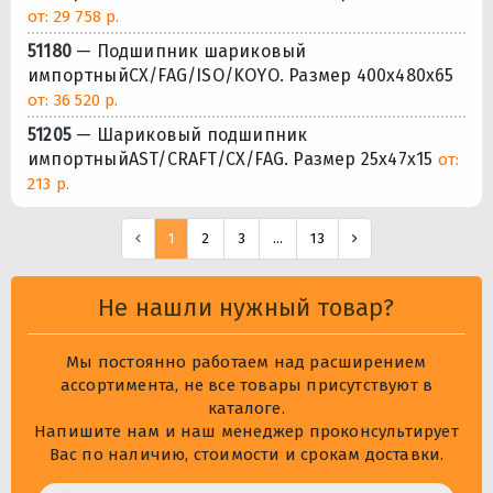
от: 29 758 р.
51180
— Подшипник шариковый
импортныйCX/FAG/ISO/KOYO. Размер 400x480x65
от: 36 520 р.
51205
— Шариковый подшипник
импортныйAST/CRAFT/CX/FAG. Размер 25x47x15
от:
213 р.
1
2
3
...
13
Не нашли нужный товар?
Мы постоянно работаем над расширением
ассортимента, не все товары присутствуют в
каталоге.
Напишите нам и наш менеджер проконсультирует
Вас по наличию, стоимости и срокам доставки.