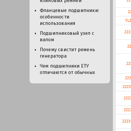
2
клиновых ремней
Фланцевые подшипники:
2
особенности
TL
использования
22
Подшипниковый узел с
валом
2
Почему свистит ремень
генератора
22
Чем подшипники ЕТУ
отличаются от обычных
22
222
222
222
222