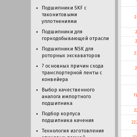
Подшипники SKF с
таконитовыми
2
уплотнениями
Подшипники для
горнодобывающей отрасли
Подшипники NSK для
2
роторных экскаваторов
7 основных причин схода
транспортерной ленты с
конвейера
Выбор качественного
T
аналога импортного
подшипника
2
Подбор корпуса
подшипника качения
22
Технология изготовления