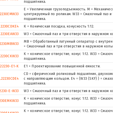
подшипника.
E = Увеличенная грузоподъемность. М = Механичес
2230EMW33
центрируемый по роликам. W33 = Смазочный паз и
подшипника.
22230CDKE4
К = Коническая посадка, конусность 1:12.
22230EAW33
W3 = Смазочный паз и три отверстия в наружном 
MB = Обработанный латунный сепаратор с внутрен
2230MBW33
= Смазочный паз и три отверстия в наружном кол
K = коническое отверстие, конус 1:12. W33 = Смаз
22230CKW33
подшипника.
22230-E1-K
E1 = Проектирование повышенной емкости.
CD = сферический роликовый подшипник, двухком
L22230CDE4
с направляющим кольцом. E4 = (W33 (SKF) ) = смаз
подшипника.
2230-E-W33
W3 = Смазочный паз и три отверстия в наружном 
K = коническое отверстие, конус 1:12. W33 = Смаз
230EMKW33
подшипника.
K = коническое отверстие, конус 1:12. W33 = Смаз