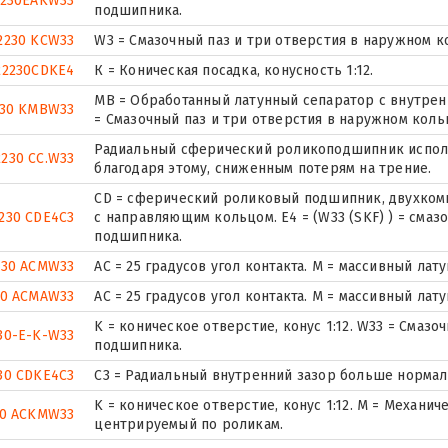
2230EAKW33
подшипника.
2230 KCW33
W3 = Смазочный паз и три отверстия в наружном 
22230CDKE4
К = Коническая посадка, конусность 1:12.
MB = Обработанный латунный сепаратор с внутрен
230 KMBW33
= Смазочный паз и три отверстия в наружном кол
Радиальный сферический роликоподшипник исполн
2230 CC.W33
благодаря этому, сниженным потерям на трение.
CD = сферический роликовый подшипник, двухком
230 CDE4C3
с направляющим кольцом. E4 = (W33 (SKF) ) = смаз
подшипника.
230 ACMW33
AC = 25 градусов угол контакта. M = массивный лат
30 ACMAW33
AC = 25 градусов угол контакта. M = массивный лат
K = коническое отверстие, конус 1:12. W33 = Смаз
30-E-K-W33
подшипника.
30 CDKE4C3
C3 = Радиальный внутренний зазор больше нормал
K = коническое отверстие, конус 1:12. М = Механи
30 ACKMW33
центрируемый по роликам.