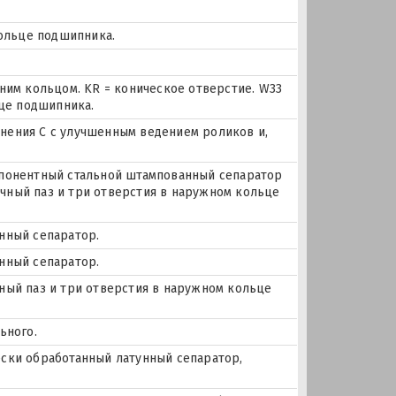
кольце подшипника.
ним кольцом. KR = коническое отверстие. W33
ьце подшипника.
ения С с улучшенным ведением роликов и,
понентный стальной штампованный сепаратор
очный паз и три отверстия в наружном кольце
унный сепаратор.
унный сепаратор.
очный паз и три отверстия в наружном кольце
ьного.
чески обработанный латунный сепаратор,