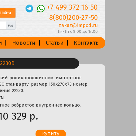
+7 499 372 16 50
8(800)200-27-50
zakaz@impod.ru
мм
Пн-Пт с 8:00 до 17:00
и
Новости
Статьи
Контакты
2230B
ский роликоподшипник, импортное
SO стандарту, размер 150x270x73 номер
ния 22230.
N.
ное ребристое внутреннее кольцо.
10 329 р.