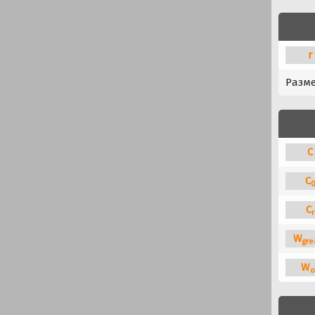
r
Разм
C
C
C
r
W
gre
W
o