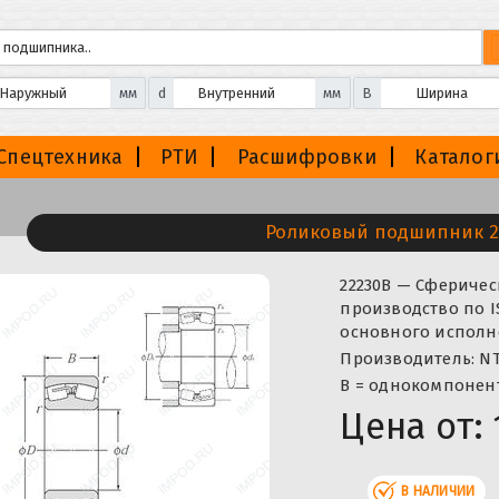
мм
d
мм
B
Спецтехника
РТИ
Расшифровки
Каталог
Роликовый подшипник 2
22230B — Сфериче
производство по I
основного исполне
Производитель: NT
B = однокомпонент
Цена от:
В НАЛИЧИИ