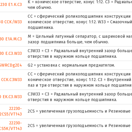
K = коническое отверстие, конус 1:12. C3 = Радиа
2230 E1.K.C3
чем обычно.
CC = сферический роликоподшипник конструкции C
30 CCK/W33
коническое отверстие, конус 1:12. W33 = Смазочны
подшипника.
M = Цельный латунный сепаратор, с шариковой на
30 E1A.M.C3
зазор подшипника больше, чем обычно.
C3W33 = C3 = Радиальный внутренний зазор больше,
30 E.C3.W33
отверстия в наружном кольце подшипника.
SWRCDg2E4
G2 = установка с нормальным преднатягом.
CC = сферический роликоподшипник конструкции C
 CCK.C3W33
коническое отверстие, конус 1:12. C3 = Внутренни
паз и три отверстия в наружном кольце подшипни
C3W33 = C3 = Радиальный внутренний зазор больше,
0 EK.C3.W33
отверстия в наружном кольце подшипника.
22230-
2CS = увеличенная грузоподьемность и Резиновые
2CS5/VT143
22230-
2CS = увеличенная грузоподьемность и Резиновые
CS5K/VT143