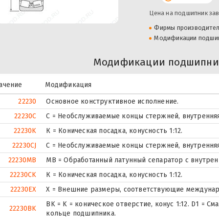
Цена на подшипник зав
Фирмы производите
Модификации подши
Модификации подшипник
ачение
Модификация
22230
Основное конструктивное исполнение.
22230C
С = Необслуживаемые концы стержней, внутренняя
22230K
К = Коническая посадка, конусность 1:12.
22230CJ
С = Необслуживаемые концы стержней, внутренняя
22230MB
MB = Обработанный латунный сепаратор с внутрен
22230CK
К = Коническая посадка, конусность 1:12.
22230EX
X = Внешние размеры, соответствующие междунар
BK = K = коническое отверстие, конус 1:12. D1 = С
22230BK
кольце подшипника.