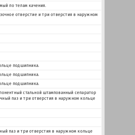
мый по телам качения.
мазочное отверстие и три отверстия в наружном
кольце подшипника.
кольце подшипника.
кольце подшипника.
понентный стальной штампованный сепаратор
очный паз и три отверстия в наружном кольце
очный паз и три отверстия в наружном кольце