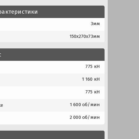
рактеристики
3мм
150x270x73мм
с
775 кН
1 160 кН
775 кН
1 600 об/мин
ке
2 000 об/мин