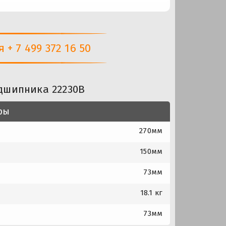
+ 7 499 372 16 50
дшипника 22230B
ры
270мм
150мм
73мм
18.1 кг
73мм