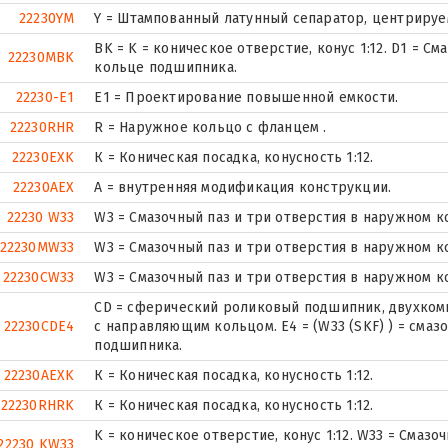
22230YM
Y = Штампованный латунный сепаратор, центрируе
BK = K = коническое отверстие, конус 1:12. D1 = С
22230MBK
кольце подшипника.
22230-E1
E1 = Проектирование повышенной емкости.
22230RHR
R = Наружное кольцо с фланцем .
22230EXK
К = Коническая посадка, конусность 1:12.
22230AEX
A = внутренняя модификация конструкции.
22230 W33
W3 = Смазочный паз и три отверстия в наружном 
22230MW33
W3 = Смазочный паз и три отверстия в наружном 
22230CW33
W3 = Смазочный паз и три отверстия в наружном 
CD = сферический роликовый подшипник, двухком
22230CDE4
с направляющим кольцом. E4 = (W33 (SKF) ) = смаз
подшипника.
22230AEXK
К = Коническая посадка, конусность 1:12.
22230RHRK
К = Коническая посадка, конусность 1:12.
K = коническое отверстие, конус 1:12. W33 = Смаз
22230 KW33