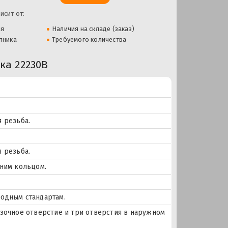
исит от:
ля
Наличия на складе (заказ)
пника
Требуемого количества
а 22230B
 резьба.
 резьба.
ним кольцом.
одным стандартам.
мазочное отверстие и три отверстия в наружном