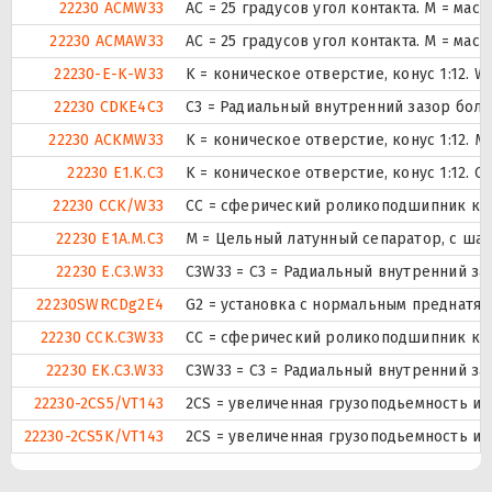
22230 ACMW33
AC = 25 градусов угол контакта. M = ма
22230 ACMAW33
AC = 25 градусов угол контакта. M = ма
22230-E-K-W33
K = коническое отверстие, конус 1:12. 
22230 CDKE4C3
C3 = Радиальный внутренний зазор бол
22230 ACKMW33
K = коническое отверстие, конус 1:12.
22230 E1.K.C3
K = коническое отверстие, конус 1:12. 
22230 CCK/W33
CC = сферический роликоподшипник конс
22230 E1A.M.C3
M = Цельный латунный сепаратор, с ша
22230 E.C3.W33
C3W33 = C3 = Радиальный внутренний за
22230SWRCDg2E4
G2 = установка с нормальным преднатяг
22230 CCK.C3W33
CC = сферический роликоподшипник конс
22230 EK.C3.W33
C3W33 = C3 = Радиальный внутренний за
22230-2CS5/VT143
2CS = увеличенная грузоподьемность и
22230-2CS5K/VT143
2CS = увеличенная грузоподьемность и