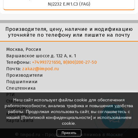
NJ2232 E.M1.C3 (FAG)
Производителя, цену, наличие и модификацию
уточняйте по телефону или пишите на почту
Москва, Россия
Варшавское шоссе д. 132 А, к. 1
Телефоны:
+74993721650
,
8(800)200-27-50
Почта:
zakaz@impod.ru
Производители
Подшипники
Спецтехника
РТИ
Наш сайт использует файлы cookie для обеспечения
Статьи
работоспособности, анализа трафика и повышения удобства
Новости
работы. Продолжая использовать сайт, вы соглашаетесь с
Контакты
нашей [
Политикой конфиденциальности
] и использованием
Карта сайта
cookie.
Принять
©
Impod.ru - Продажа подшипников в Москве