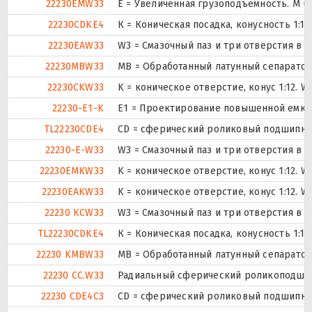
22230EMW33
E = Увеличенная грузоподъемность. М 
22230CDKE4
К = Коническая посадка, конусность 1:12.
22230EAW33
W3 = Смазочный паз и три отверстия в
22230MBW33
MB = Обработанный латунный сепаратор 
22230CKW33
K = коническое отверстие, конус 1:12. 
22230-E1-K
E1 = Проектирование повышенной емко
TL22230CDE4
CD = сферический роликовый подшипник
22230-E-W33
W3 = Смазочный паз и три отверстия в
22230EMKW33
K = коническое отверстие, конус 1:12. 
22230EAKW33
K = коническое отверстие, конус 1:12. 
22230 KCW33
W3 = Смазочный паз и три отверстия в
TL22230CDKE4
К = Коническая посадка, конусность 1:12.
22230 KMBW33
MB = Обработанный латунный сепаратор 
22230 CC.W33
Радиальный сферический роликоподшипн
22230 CDE4C3
CD = сферический роликовый подшипник