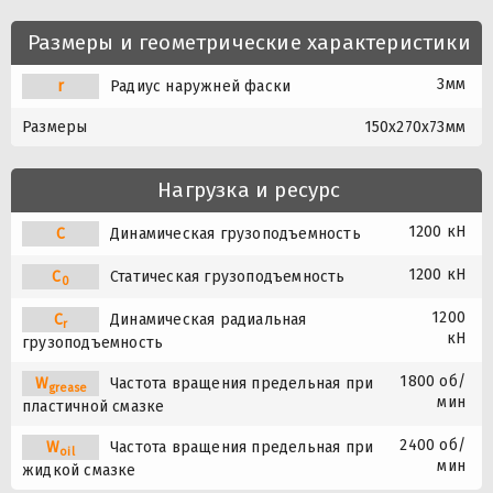
Размеры и геометрические характеристики
3мм
r
Радиус наружней фаски
Размеры
150x270x73мм
Нагрузка и ресурс
1200 кН
C
Динамическая грузоподъемность
1200 кН
C
Статическая грузоподъемность
0
1200
C
Динамическая радиальная
r
кН
грузоподъемность
1800 об/
W
Частота вращения предельная при
grease
мин
пластичной смазке
2400 об/
W
Частота вращения предельная при
oil
мин
жидкой смазке