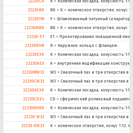
22230CK
К = Коническая посадка, конусность 1:12.
22230BK
BK = K = коническое отверстие, конус 1
22230YM
Y = Штампованный латунный сепаратор,
22230MBK
BK = K = коническое отверстие, конус 1
22230-E1
E1 = Проектирование повышенной емко
22230RHR
R = Наружное кольцо с фланцем .
22230EXK
К = Коническая посадка, конусность 1:12.
22230AEX
A = внутренняя модификация конструкц
22230MW33
W3 = Смазочный паз и три отверстия в
22230CW33
W3 = Смазочный паз и три отверстия в
22230AEXK
К = Коническая посадка, конусность 1:12.
22230CDE4
CD = сферический роликовый подшипник
22230RHRK
К = Коническая посадка, конусность 1:12.
22230 W33
W3 = Смазочный паз и три отверстия в
22230 KW33
K = коническое отверстие, конус 1:12. 