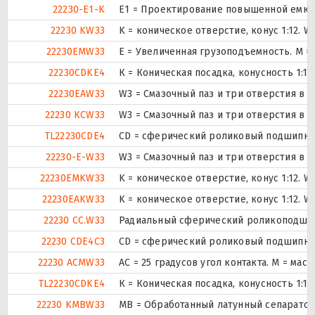
22230-E1-K
E1 = Проектирование повышенной емко
22230 KW33
K = коническое отверстие, конус 1:12. 
22230EMW33
E = Увеличенная грузоподъемность. М 
22230CDKE4
К = Коническая посадка, конусность 1:12.
22230EAW33
W3 = Смазочный паз и три отверстия в
22230 KCW33
W3 = Смазочный паз и три отверстия в
TL22230CDE4
CD = сферический роликовый подшипник
22230-E-W33
W3 = Смазочный паз и три отверстия в
22230EMKW33
K = коническое отверстие, конус 1:12. 
22230EAKW33
K = коническое отверстие, конус 1:12. 
22230 CC.W33
Радиальный сферический роликоподшипн
22230 CDE4C3
CD = сферический роликовый подшипник
22230 ACMW33
AC = 25 градусов угол контакта. M = ма
TL22230CDKE4
К = Коническая посадка, конусность 1:12.
22230 KMBW33
MB = Обработанный латунный сепаратор 