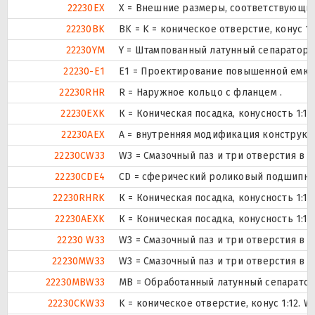
22230EX
X = Внешние размеры, соответствующи
22230BK
BK = K = коническое отверстие, конус 1
22230YM
Y = Штампованный латунный сепаратор,
22230-E1
E1 = Проектирование повышенной емко
22230RHR
R = Наружное кольцо с фланцем .
22230EXK
К = Коническая посадка, конусность 1:12.
22230AEX
A = внутренняя модификация конструкц
22230CW33
W3 = Смазочный паз и три отверстия в
22230CDE4
CD = сферический роликовый подшипник
22230RHRK
К = Коническая посадка, конусность 1:12.
22230AEXK
К = Коническая посадка, конусность 1:12.
22230 W33
W3 = Смазочный паз и три отверстия в
22230MW33
W3 = Смазочный паз и три отверстия в
22230MBW33
MB = Обработанный латунный сепаратор 
22230CKW33
K = коническое отверстие, конус 1:12. 