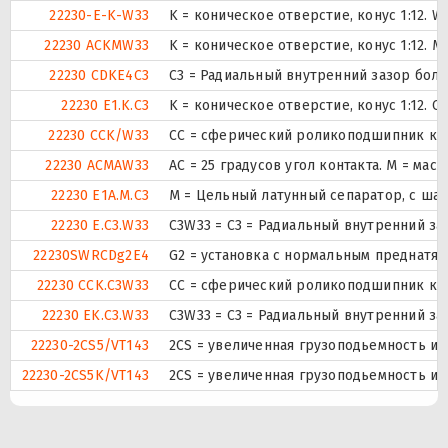
22230-E-K-W33
K = коническое отверстие, конус 1:12. 
22230 ACKMW33
K = коническое отверстие, конус 1:12.
22230 CDKE4C3
C3 = Радиальный внутренний зазор бол
22230 E1.K.C3
K = коническое отверстие, конус 1:12. 
22230 CCK/W33
CC = сферический роликоподшипник конс
22230 ACMAW33
AC = 25 градусов угол контакта. M = ма
22230 E1A.M.C3
M = Цельный латунный сепаратор, с ша
22230 E.C3.W33
C3W33 = C3 = Радиальный внутренний за
22230SWRCDg2E4
G2 = установка с нормальным преднатяг
22230 CCK.C3W33
CC = сферический роликоподшипник конс
22230 EK.C3.W33
C3W33 = C3 = Радиальный внутренний за
22230-2CS5/VT143
2CS = увеличенная грузоподьемность и
22230-2CS5K/VT143
2CS = увеличенная грузоподьемность и