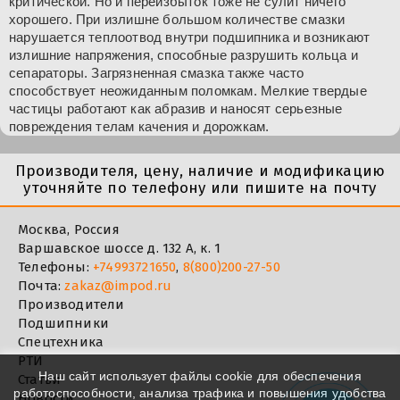
критической. Но и переизбыток тоже не сулит ничего
хорошего. При излишне большом количестве смазки
нарушается теплоотвод внутри подшипника и возникают
излишние напряжения, способные разрушить кольца и
сепараторы. Загрязненная смазка также часто
способствует неожиданным поломкам. Мелкие твердые
частицы работают как абразив и наносят серьезные
повреждения телам качения и дорожкам.
Производителя, цену, наличие и модификацию
уточняйте по телефону или пишите на почту
Москва, Россия
Варшавское шоссе д. 132 А, к. 1
Телефоны:
+74993721650
,
8(800)200-27-50
Почта:
zakaz@impod.ru
Производители
Подшипники
Спецтехника
РТИ
Наш сайт использует файлы cookie для обеспечения
Статьи
работоспособности, анализа трафика и повышения удобства
Новости