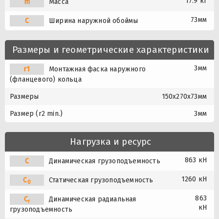
17.9 кг
m
Масса
73мм
C
Ширина наружной обоймы
Размеры и геометрические характеристики
3мм
r1
Монтажная фаска наружного
(фланцевого) кольца
Размеры
150x270x73мм
Размер (r2 min.)
3мм
Нагрузка и ресурс
863 кН
C
Динамическая грузоподъемность
1260 кН
C
Статическая грузоподъемность
0
863
C
Динамическая радиальная
r
кН
грузоподъемность