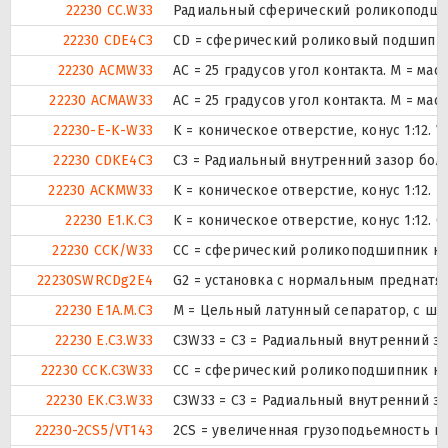
22230 CC.W33
Радиальный сферический роликоподшип
22230 CDE4C3
CD = сферический роликовый подшипник
22230 ACMW33
AC = 25 градусов угол контакта. M = ма
22230 ACMAW33
AC = 25 градусов угол контакта. M = ма
22230-E-K-W33
K = коническое отверстие, конус 1:12.
22230 CDKE4C3
C3 = Радиальный внутренний зазор бол
22230 ACKMW33
K = коническое отверстие, конус 1:12.
22230 E1.K.C3
K = коническое отверстие, конус 1:12.
22230 CCK/W33
CC = сферический роликоподшипник кон
22230SWRCDg2E4
G2 = установка с нормальным преднатяг
22230 E1A.M.C3
M = Цельный латунный сепаратор, с ша
22230 E.C3.W33
C3W33 = C3 = Радиальный внутренний з
22230 CCK.C3W33
CC = сферический роликоподшипник кон
22230 EK.C3.W33
C3W33 = C3 = Радиальный внутренний з
22230-2CS5/VT143
2CS = увеличенная грузоподьемность и