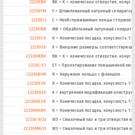
22230BK
BK = K = коническое отверстие, конус 
22230YM
Y = Штампованный латунный сепаратор,
22230CJ
С = Необслуживаемые концы стержней,
22230MB
MB = Обработанный латунный сепарато
22230CK
К = Коническая посадка, конусность 1:12
22230EX
X = Внешние размеры, соответствующи
22230MBK
BK = K = коническое отверстие, конус 
22230-E1
E1 = Проектирование повышенной емко
22230RHR
R = Наружное кольцо с фланцем .
22230EXK
К = Коническая посадка, конусность 1:12
22230AEX
A = внутренняя модификация конструкц
22230AEXK
К = Коническая посадка, конусность 1:12
22230RHRK
К = Коническая посадка, конусность 1:12
22230 W33
W3 = Смазочный паз и три отверстия в
22230MW33
W3 = Смазочный паз и три отверстия в