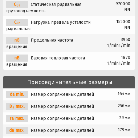
970000
C
Статическая радиальная
0r
NN
грузоподъемность
152000
C
Нагрузка предела усталости
ur
NN
радиальная
3950
nG
Предельная частота
1/min1/min
вращения
1870
nB
Базовая тепловая частота
1/min1/min
вращения
Присоединительные размеры
164мм
da min.
Размер сопряженных деталей
256мм
D
max.
Размер сопряженных деталей
a
2.5мм
ra max.
Размер сопряженных деталей
179мм
da max.
Размер сопряженных деталей