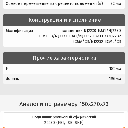
Осевое перемещение из среднего положения (s)
7.5мм
Конструкция и исполнение
Модификация
подшипник NJ2230 E.M1/NJ2230
E.M1.C3/NJ2232 E.M1/NJ2232 E.M1.C3/NJ2232
ECMA/C3/NJ2232 ECML/C3
Прочие характеристики
F
182мм
dc min.
196мм
Аналоги по размеру 150x270x73
Подшипник роликовый сферический
22230 (FBJ, ISB, SKF)