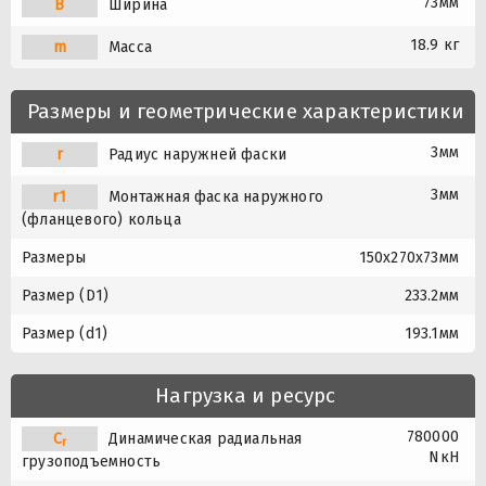
73мм
B
Ширина
18.9 кг
m
Масса
Размеры и геометрические характеристики
3мм
r
Радиус наружней фаски
3мм
r1
Монтажная фаска наружного
(фланцевого) кольца
Размеры
150x270x73мм
Размер (D1)
233.2мм
Размер (d1)
193.1мм
Нагрузка и ресурс
780000
C
Динамическая радиальная
r
NкН
грузоподъемность