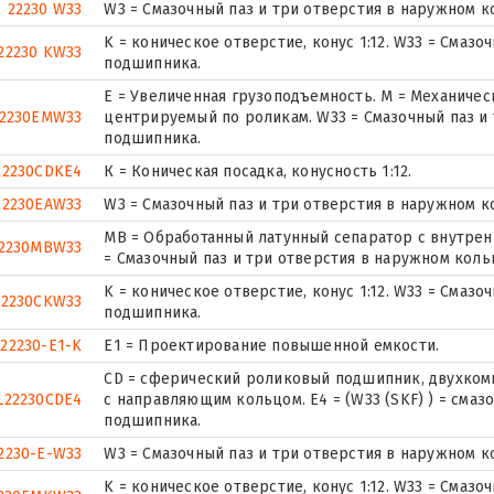
22230 W33
W3 = Смазочный паз и три отверстия в наружном 
K = коническое отверстие, конус 1:12. W33 = Смаз
22230 KW33
подшипника.
E = Увеличенная грузоподъемность. М = Механичес
2230EMW33
центрируемый по роликам. W33 = Смазочный паз и
подшипника.
22230CDKE4
К = Коническая посадка, конусность 1:12.
22230EAW33
W3 = Смазочный паз и три отверстия в наружном 
MB = Обработанный латунный сепаратор с внутрен
2230MBW33
= Смазочный паз и три отверстия в наружном кол
K = коническое отверстие, конус 1:12. W33 = Смаз
22230CKW33
подшипника.
22230-E1-K
E1 = Проектирование повышенной емкости.
CD = сферический роликовый подшипник, двухком
L22230CDE4
с направляющим кольцом. E4 = (W33 (SKF) ) = смаз
подшипника.
2230-E-W33
W3 = Смазочный паз и три отверстия в наружном 
K = коническое отверстие, конус 1:12. W33 = Смаз