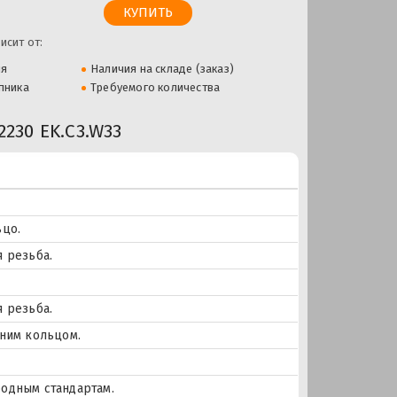
исит от:
ля
Наличия на складе (заказ)
пника
Требуемого количества
30 EK.C3.W33
ьцо.
 резьба.
 резьба.
ним кольцом.
одным стандартам.