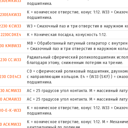
230EMKW33
подшипника.
K = коническое отверстие, конус 1:12. W33 = Смаз
2230EAKW33
подшипника.
2230 KCW33
W3 = Смазочный паз и три отверстия в наружном 
22230CDKE4
К = Коническая посадка, конусность 1:12.
MB = Обработанный латунный сепаратор с внутрен
230 KMBW33
= Смазочный паз и три отверстия в наружном кол
Радиальный сферический роликоподшипник исполн
2230 CC.W33
благодаря этому, сниженным потерям на трение.
CD = сферический роликовый подшипник, двухком
230 CDE4C3
с направляющим кольцом. E4 = (W33 (SKF) ) = смаз
подшипника.
230 ACMW33
AC = 25 градусов угол контакта. M = массивный лат
30 ACMAW33
AC = 25 градусов угол контакта. M = массивный лат
K = коническое отверстие, конус 1:12. W33 = Смаз
30-E-K-W33
подшипника.
K = коническое отверстие, конус 1:12. М = Механи
30 ACKMW33
центрируемый по роликам.