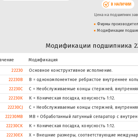
В НАЛИЧИИ
Цена на подшипник зав
Фирмы производите
Модификации подши
Модификации подшипника 222
ачение
Модификация
22230
Основное конструктивное исполнение.
22230B
B = однокомпонентное ребристое внутреннее кол
22230C
С = Необслуживаемые концы стержней, внутренняя
22230K
К = Коническая посадка, конусность 1:12.
22230CJ
С = Необслуживаемые концы стержней, внутренняя
22230MB
MB = Обработанный латунный сепаратор с внутрен
22230CK
К = Коническая посадка, конусность 1:12.
22230EX
X = Внешние размеры, соответствующие междунар