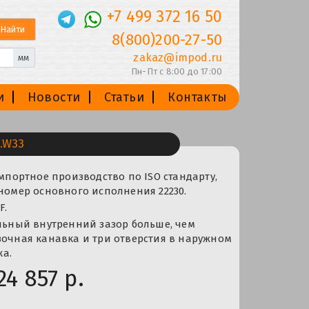
+7 499 372 16 50
8(800)200-27-50
zakaz@impod.ru
мм
Пн-Пт с 8:00 до 17:00
и
Новости
Статьи
Контакты
.W33
импортное производство по ISO стандарту,
 номер основного исполнения 22230.
F.
альный внутренний зазор больше, чем
зочная канавка и три отверстия в наружном
а.
24 857 р.