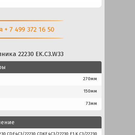
+ 7 499 372 16 50
ника 22230 EK.C3.W33
ры
270мм
150мм
73мм
нение
0 CDE4C3/22230 CDKE4C3/22230 E1.K.C3/22230