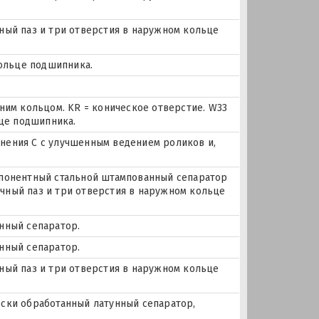
очный паз и три отверстия в наружном кольце
кольце подшипника.
ним кольцом. KR = коническое отверстие. W33
ьце подшипника.
ения С с улучшенным ведением роликов и,
понентный стальной штампованный сепаратор
очный паз и три отверстия в наружном кольце
унный сепаратор.
унный сепаратор.
очный паз и три отверстия в наружном кольце
чески обработанный латунный сепаратор,