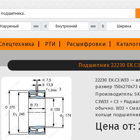
мм
d
мм
B
Спецтехника
РТИ
Расшифровки
Каталог
Подшипник 22230 EK.C3
22230 EK.C3.W33 — 
размер 150x270x73
Производитель: SK
C3W33 = C3 = Ради
обычно. W33 = Сма
кольце подшипник
Цена от: