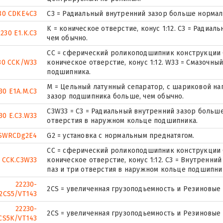
30 CDKE4C3
C3 = Радиальный внутренний зазор больше нормал
K = коническое отверстие, конус 1:12. C3 = Радиа
2230 E1.K.C3
чем обычно.
CC = сферический роликоподшипник конструкции C
30 CCK/W33
коническое отверстие, конус 1:12. W33 = Смазочны
подшипника.
M = Цельный латунный сепаратор, с шариковой на
30 E1A.M.C3
зазор подшипника больше, чем обычно.
C3W33 = C3 = Радиальный внутренний зазор больше,
30 E.C3.W33
отверстия в наружном кольце подшипника.
SWRCDg2E4
G2 = установка с нормальным преднатягом.
CC = сферический роликоподшипник конструкции C
 CCK.C3W33
коническое отверстие, конус 1:12. C3 = Внутренни
паз и три отверстия в наружном кольце подшипни
22230-
2CS = увеличенная грузоподьемность и Резиновые
2CS5/VT143
22230-
2CS = увеличенная грузоподьемность и Резиновые
CS5K/VT143