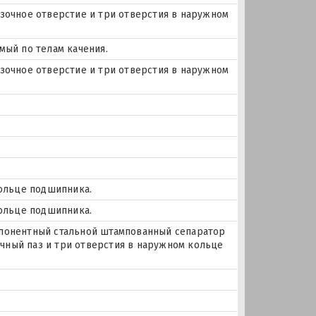
мазочное отверстие и три отверстия в наружном
мый по телам качения.
мазочное отверстие и три отверстия в наружном
кольце подшипника.
кольце подшипника.
понентный стальной штампованный сепаратор
очный паз и три отверстия в наружном кольце