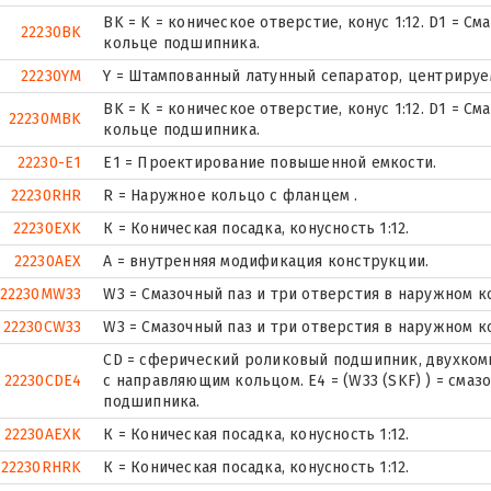
BK = K = коническое отверстие, конус 1:12. D1 = С
22230BK
кольце подшипника.
22230YM
Y = Штампованный латунный сепаратор, центрируе
BK = K = коническое отверстие, конус 1:12. D1 = С
22230MBK
кольце подшипника.
22230-E1
E1 = Проектирование повышенной емкости.
22230RHR
R = Наружное кольцо с фланцем .
22230EXK
К = Коническая посадка, конусность 1:12.
22230AEX
A = внутренняя модификация конструкции.
22230MW33
W3 = Смазочный паз и три отверстия в наружном 
22230CW33
W3 = Смазочный паз и три отверстия в наружном 
CD = сферический роликовый подшипник, двухком
22230CDE4
с направляющим кольцом. E4 = (W33 (SKF) ) = смаз
подшипника.
22230AEXK
К = Коническая посадка, конусность 1:12.
22230RHRK
К = Коническая посадка, конусность 1:12.