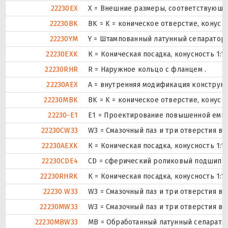
22230EX
X = Внешние размеры, соответствующи
22230BK
BK = K = коническое отверстие, конус 
22230YM
Y = Штампованный латунный сепаратор,
22230EXK
К = Коническая посадка, конусность 1:12
22230RHR
R = Наружное кольцо с фланцем .
22230AEX
A = внутренняя модификация конструкц
22230MBK
BK = K = коническое отверстие, конус 
22230-E1
E1 = Проектирование повышенной емко
22230CW33
W3 = Смазочный паз и три отверстия в
22230AEXK
К = Коническая посадка, конусность 1:12
22230CDE4
CD = сферический роликовый подшипник
22230RHRK
К = Коническая посадка, конусность 1:12
22230 W33
W3 = Смазочный паз и три отверстия в
22230MW33
W3 = Смазочный паз и три отверстия в
22230MBW33
MB = Обработанный латунный сепаратор