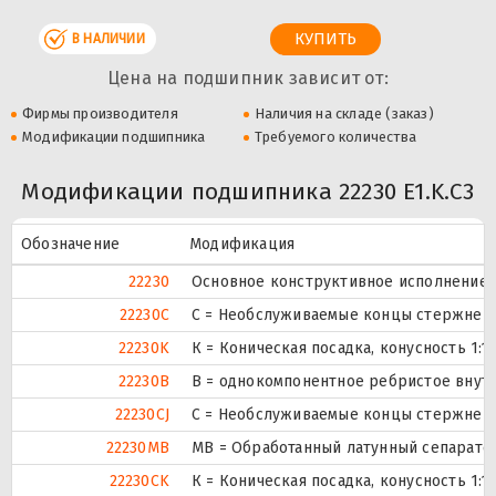
В НАЛИЧИИ
Цена на подшипник зависит от:
Фирмы производителя
Наличия на складе (заказ)
Модификации подшипника
Требуемого количества
Модификации подшипника 22230 E1.K.C3
Обозначение
Модификация
22230
Основное конструктивное исполнение.
22230C
С = Необслуживаемые концы стержней,
22230K
К = Коническая посадка, конусность 1:12
22230B
B = однокомпонентное ребристое внут
22230CJ
С = Необслуживаемые концы стержней,
22230MB
MB = Обработанный латунный сепарато
22230CK
К = Коническая посадка, конусность 1:12