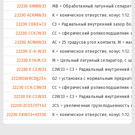
22230 KMBW33
MB = Обработанный латунный сепаратор
22230 ACKMW33
K = коническое отверстие, конус 1:12.
22230 CDKE4C3
C3 = Радиальный внутренний зазор бол
22230 CCK/W33
CC = сферический роликоподшипник кон
22230 ACMAW33
AC = 25 градусов угол контакта. M = ма
22230-E-K-W33
K = коническое отверстие, конус 1:12.
22230 E1A.M.C3
M = Цельный латунный сепаратор, с ша
22230 E.C3.W33
C3W33 = C3 = Радиальный внутренний з
22230SWRCDg2E4
G2 = установка с нормальным преднатяг
22230 CCK.C3W33
CC = сферический роликоподшипник кон
22230 EK.C3.W33
C3W33 = C3 = Радиальный внутренний з
22230-2CS5/VT143
2CS = увеличенная грузоподьемность и
22230 EKW33+H3130
K = коническое отверстие, конус 1:12.