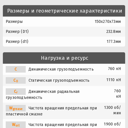
Размеры и геометрические характеристики
Размеры
150x270x73мм
Размер (D1)
232.8мм
Размер (d1)
177.3мм
Нагрузка и ресурс
760 кН
C
Динамическая грузоподъемность
1110 кН
C
Статическая грузоподъемность
0
760
C
Динамическая радиальная
r
кН
грузоподъемность
1300 об/
W
Частота вращения предельная при
grease
мин
пластичной смазке
1900 об/
W
Частота вращения предельная при
oil