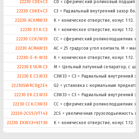
22230 CDE4C3
CD = сферический роликовый подшипник
22230 CDKE4C3
C3 = Радиальный внутренний зазор бол
22230 ACKMW33
K = коническое отверстие, конус 1:12.
22230 E1.K.C3
K = коническое отверстие, конус 1:12.
22230 CCK/W33
CC = сферический роликоподшипник кон
22230 ACMAW33
AC = 25 градусов угол контакта. M = ма
22230-E-K-W33
K = коническое отверстие, конус 1:12.
22230 E1A.M.C3
M = Цельный латунный сепаратор, с ша
22230 E.C3.W33
C3W33 = C3 = Радиальный внутренний з
22230SWRCDg2E4
G2 = установка с нормальным преднатяг
22230 EK.C3.W33
C3W33 = C3 = Радиальный внутренний з
22230 CCK.C3W33
CC = сферический роликоподшипник кон
22230-2CS5/VT143
2CS = увеличенная грузоподьемность и
22230 EKW33+H3130
K = коническое отверстие, конус 1:12.