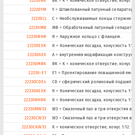
22230BK
BK = K = коническое отверстие, конус 
22230YM
Y = Штампованный латунный сепаратор,
22230CJ
С = Необслуживаемые концы стержней,
22230MB
MB = Обработанный латунный сепарато
22230RHR
R = Наружное кольцо с фланцем .
22230EXK
К = Коническая посадка, конусность 1:12
22230AEX
A = внутренняя модификация конструкц
22230MBK
BK = K = коническое отверстие, конус 
22230-E1
E1 = Проектирование повышенной емко
22230CDE4
CD = сферический роликовый подшипник
22230AEXK
К = Коническая посадка, конусность 1:12
22230RHRK
К = Коническая посадка, конусность 1:12
22230MW33
W3 = Смазочный паз и три отверстия в
22230CW33
W3 = Смазочный паз и три отверстия в
22230CKW33
K = коническое отверстие, конус 1:12.