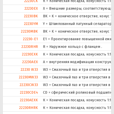
22230CK
К = Коническая посадка, конусность 1:12.
22230EX
X = Внешние размеры, соответствующи
22230BK
BK = K = коническое отверстие, конус 1
22230YM
Y = Штампованный латунный сепаратор,
22230MBK
BK = K = коническое отверстие, конус 1
22230-E1
E1 = Проектирование повышенной емко
22230RHR
R = Наружное кольцо с фланцем .
22230EXK
К = Коническая посадка, конусность 1:12.
22230AEX
A = внутренняя модификация конструкц
22230 W33
W3 = Смазочный паз и три отверстия в
22230MW33
W3 = Смазочный паз и три отверстия в
22230CW33
W3 = Смазочный паз и три отверстия в
22230CDE4
CD = сферический роликовый подшипник
22230AEXK
К = Коническая посадка, конусность 1:12.
22230RHRK
К = Коническая посадка, конусность 1:12.