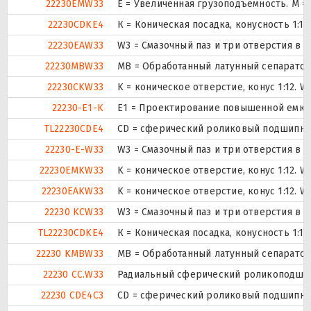
22230EMW33
E = Увеличенная грузоподъемность. М 
22230CDKE4
К = Коническая посадка, конусность 1:12.
22230EAW33
W3 = Смазочный паз и три отверстия в
22230MBW33
MB = Обработанный латунный сепаратор 
22230CKW33
K = коническое отверстие, конус 1:12. 
22230-E1-K
E1 = Проектирование повышенной емко
TL22230CDE4
CD = сферический роликовый подшипник
22230-E-W33
W3 = Смазочный паз и три отверстия в
22230EMKW33
K = коническое отверстие, конус 1:12. 
22230EAKW33
K = коническое отверстие, конус 1:12. 
22230 KCW33
W3 = Смазочный паз и три отверстия в
TL22230CDKE4
К = Коническая посадка, конусность 1:12.
22230 KMBW33
MB = Обработанный латунный сепаратор 
22230 CC.W33
Радиальный сферический роликоподшипн
22230 CDE4C3
CD = сферический роликовый подшипник