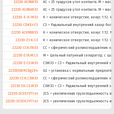
22230 ACMW33
AC = 25 градусов угол контакта. M = ма
22230 ACMAW33
AC = 25 градусов угол контакта. M = ма
22230-E-K-W33
K = коническое отверстие, конус 1:12. 
22230 CDKE4C3
C3 = Радиальный внутренний зазор бол
22230 ACKMW33
K = коническое отверстие, конус 1:12.
22230 E1.K.C3
K = коническое отверстие, конус 1:12. 
22230 CCK/W33
CC = сферический роликоподшипник конс
22230 E1A.M.C3
M = Цельный латунный сепаратор, с ша
22230 E.C3.W33
C3W33 = C3 = Радиальный внутренний за
22230SWRCDg2E4
G2 = установка с нормальным преднатяг
22230 CCK.C3W33
CC = сферический роликоподшипник конс
22230 EK.C3.W33
C3W33 = C3 = Радиальный внутренний за
22230-2CS5/VT143
2CS = увеличенная грузоподьемность и
22230-2CS5K/VT143
2CS = увеличенная грузоподьемность и