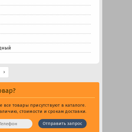
дный
овар?
 все товары присутствуют в каталоге.
личию, стоимости и срокам доставки.