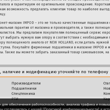
аталога и гарантируем ее оригинальное происхождение. Коротка
 нам возможность предлагать клиентам товар по наиболее выгодн
ицу.
рнет-магазин IMPOD – это не только качественные подшипники 
иальная гарантия от магазина и производителя, а также полно
иалистов. Мы предлагаем покупателям полноценный сервис евр
гут выбрать нужную вам опору в соответствии с необходимыми 
ору полноценного аналога от NEW HOLLAND, если деталь нужной
ступна. Покупайте фирменные подшипники в магазине IMPOD и м
ны. Также вы можете забрать заказанный товар самовывозом, на
у, наличие и модификацию уточняйте по телефону 
Производители
Ста
Подшипники
Но
Спецтехника
Кон
РТИ
Кар
e для обеспечения работоспособности, анализа трафика и повы
 вы соглашаетесь с нашей [
Политикой конфиденциальности
] и ис
©
Impod.ru - Продажа подшипников в Москве