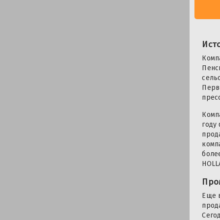
Ист
Комп
Пенс
сель
Перв
прес
Комп
году
прод
компа
боле
HOLL
Про
Еще 
прод
Сего