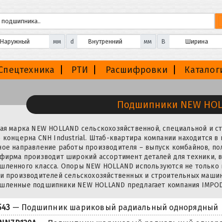
мм
d
мм
B
Спецтехника
РТИ
Расшифровки
Каталог
Подшипники NEW HO
ая марка NEW HOLLAND сельскохозяйственной, специальной и с
 концерна CNH Industrial. Штаб-квартира компании находится в 
ое направление работы производителя – выпуск комбайнов, по
фирма производит широкий ассортимент деталей для техники, 
ленного класса. Опоры NEW HOLLAND используются не только в
и производителей сельскохозяйственных и строительных машин
шленные подшипники NEW HOLLAND предлагает компания IMPOD
543
— Подшипник шариковый радиальный однорядный