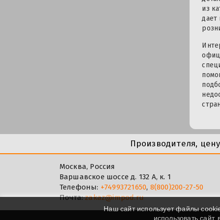
из к
дает
розн
Инте
офиц
спец
помо
подб
недо
стра
Производителя, цен
Москва, Россия
Варшавское шоссе д. 132 А, к. 1
Телефоны:
+74993721650
,
8(800)200-27-50
Почта:
zakaz@impod.ru
Наш сайт использует файлы cooki
использовать сайт,