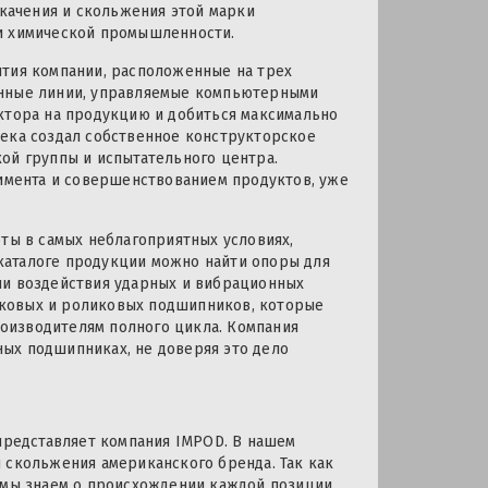
 качения и скольжения этой марки
 и химической промышленности.
ятия компании, расположенные на трех
анные линии, управляемые компьютерными
ктора на продукцию и добиться максимально
века создал собственное конструкторское
ой группы и испытательного центра.
мента и совершенствованием продуктов, уже
оты в самых неблагоприятных условиях,
каталоге продукции можно найти опоры для
ии воздействия ударных и вибрационных
иковых и роликовых подшипников, которые
оизводителям полного цикла. Компания
ых подшипниках, не доверяя это дело
редставляет компания IMPOD. В нашем
 скольжения американского бренда. Так как
, мы знаем о происхождении каждой позиции