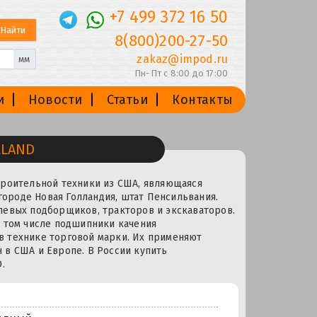
+7 499 372 16 50
8(800)200-27-50
zakaz@impod.ru
мм
Пн-Пт с 8:00 до 17:00
и
Новости
Статьи
Контакты
LLAND
троительной техники из США, являющаяся
городе Новая Голландия, штат Пенсильвания.
левых подборщиков, тракторов и экскаваторов.
в том числе подшипники качения
 технике торговой марки. Их применяют
 в США и Европе. В России купить
.