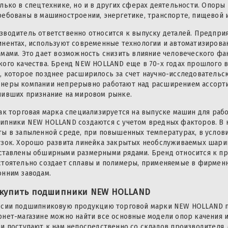
олько в спецтехнике, но и в других сферах деятельности. Опоры
ребованы в машиностроении, энергетике, транспорте, пищевой
зводитель ответственно относится к выпуску деталей. Предпри
инентах, используют современные технологии и автоматизиров
емами. Это дает возможность снизить влияние человеческого фа
кого качества. Бренд NEW HOLLAND еще в 70-х годах прошлого 
, которое позднее расширилось за счет научно-исследовательск
неры компании непрерывно работают над расширением ассорти
чивших признание на мировом рынке.
как торговая марка специализируется на выпуске машин для раб
ипники NEW HOLLAND создаются с учетом вредных факторов. В 
ты в запыленной среде, при повышенных температурах, в услов
узок. Хорошо развита линейка закрытых необслуживаемых шар
ставлены обширными размерными рядами. Бренд относится к пр
стоятельно создает сплавы и полимеры, применяемые в фирменн
онним заводам.
 купить подшипники NEW HOLLAND
ссии подшипниковую продукцию торговой марки NEW HOLLAND п
рнет-магазине можно найти все основные модели опор качения и
ли поступают к нам непосредственно со складов производителя