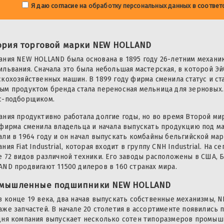
Я даю согласие на
обработку персональных данных
в соответ
ория торговой марки NEW HOLLAND
ания NEW HOLLAND была основана в 1895 году 26-летним механи
ильвания. Сначала это была небольшая мастерская, в которой Эй
скохозяйственных машин. В 1899 году фирма сменила статус и с
ым продуктом бренда стала переносная мельница для зерновых.
с-подборщиком.
ания продуктивно работала долгие годы, но во время Второй ми
 фирма сменила владельца и начала выпускать продукцию под ма
али в 1964 году и он начал выпускать комбайны бельгийской мар
ния Fiat Industrial, которая входит в группу CNH Industrial. Н
е 72 видов различной техники. Его заводы расположены в США, 
AND продвигают 11500 дилеров в 160 странах мира.
мышленные подшипники NEW HOLLAND
в конце 19 века, два начав выпускать собственные механизмы, 
аже запчастей. В начале 20 столетия в ассортименте появились
дня компания выпускает несколько сотен типоразмеров промы