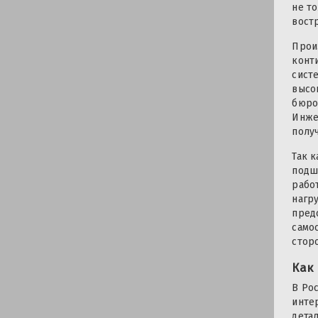
не т
вост
Прои
конт
сист
высо
бюро
Инже
полу
Так 
подш
рабо
нагр
пред
само
стор
Как
В Ро
инте
дета