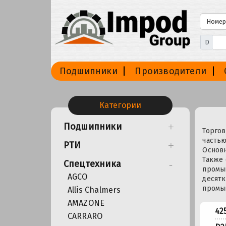
D
Подшипники
Производители
Категории
Подшипники
Торгов
частью
РТИ
Основн
Также 
Спецтехника
промыш
AGCO
десятк
промы
Allis Chalmers
AMAZONE
42
CARRARO