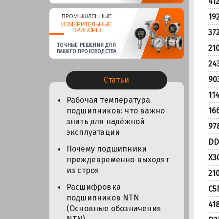
41
19
ПРОМЫШЛЕННЫЕ
ИЗМЕРИТЕЛЬНЫЕ
ПРИБОРЫ
37
ТОЧНЫЕ РЕШЕНИЯ ДЛЯ
21
ВАШЕГО ПРОИЗВОДСТВА
24
90
Статьи
11
Рабочая температура
16
подшипников: что важно
знать для надёжной
97
эксплуатации
DD
Почему подшипники
X3
преждевременно выходят
из строя
21
Расшифровка
C5
подшипников NTN
41
(Основные обозначения