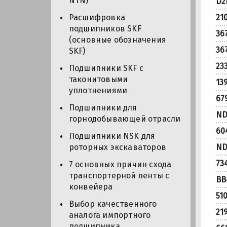
NTN)
D2
21
Расшифровка
подшипников SKF
36
(основные обозначения
36
SKF)
23
Подшипники SKF с
таконитовыми
13
уплотнениями
67
Подшипники для
ND
горнодобывающей отрасли
60
Подшипники NSK для
ND
роторных экскаваторов
73
7 основных причин схода
транспортерной ленты с
BB
конвейера
51
Выбор качественного
21
аналога импортного
подшипника