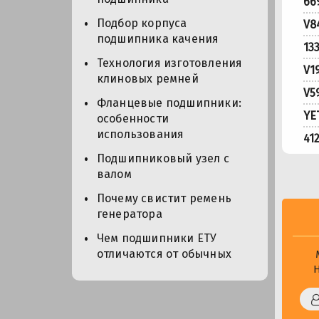
66
Подбор корпуса
V8
подшипника качения
13
Технология изготовления
V1
клиновых ремней
V5
Фланцевые подшипники:
YE
особенности
использования
41
Подшипниковый узел с
валом
Почему свистит ремень
генератора
Чем подшипники ЕТУ
отличаются от обычных