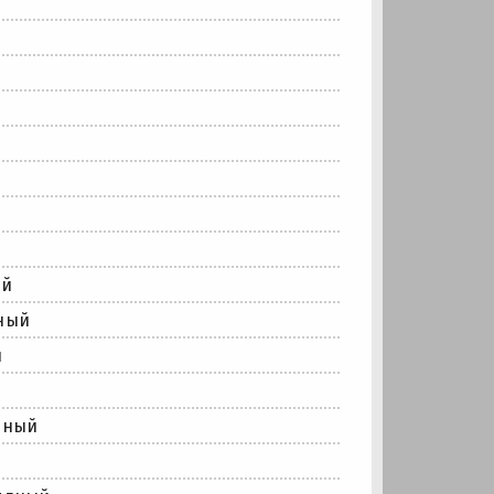
й
й
й
ый
ный
й
й
дный