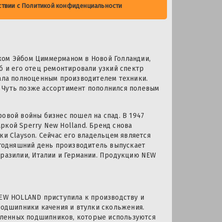
ствии с
Политикой конфиденциальности
ком Эйбом Циммерманом в Новой Голландии,
б и его отец ремонтировали узкий спектр
тала полноценным производителем техники.
 Чуть позже ассортимент пополнился полевым
ровой войны бизнес пошел на спад. В 1947
ркой Sperry New Holland. Бренд снова
ки Clayson. Сейчас его владельцем является
а сегодняшний день производитель выпускает
Бразилии, Италии и Германии. Продукцию NEW
NEW HOLLAND приступила к производству и
 подшипники качения и втулки скольжения.
шленных подшипников, которые используются