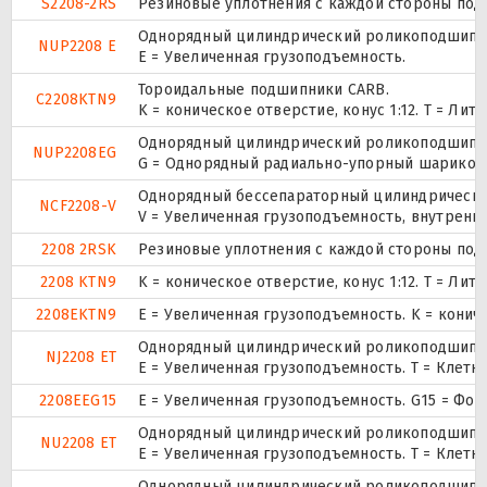
S2208-2RS
Резиновые уплотнения с каждой стороны под
Однорядный цилиндрический роликоподшипник.
NUP2208 E
Е = Увеличенная грузоподъемность.
Тороидальные подшипники CARB.
C2208KTN9
K = коническое отверстие, конус 1:12. T = Л
Однорядный цилиндрический роликоподшипник.
NUP2208EG
G = Однорядный радиально-упорный шарикопод
Однорядный бессепараторный цилиндрический
NCF2208-V
V = Увеличенная грузоподъемность, внутренн
2208 2RSK
Резиновые уплотнения с каждой стороны под
2208 KTN9
K = коническое отверстие, конус 1:12. T = Л
2208EKTN9
E = Увеличенная грузоподъемность. K = конич
Однорядный цилиндрический роликоподшипник
NJ2208 ET
E = Увеличенная грузоподъемность. T = Клетк
2208EEG15
E = Увеличенная грузоподъемность. G15 = Фо
Однорядный цилиндрический роликоподшипник
NU2208 ET
E = Увеличенная грузоподъемность. T = Клетк
Однорядный цилиндрический роликоподшипник