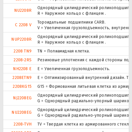
Однорядный цилиндрический роликоподшипник
NU2208R
R = Наружное кольцо с фланцем .
Тороидальные подшипники CARB.
C 2208 V
V = Увеличенная грузоподъемность, внутренн
Однорядный цилиндрический роликоподшипник.
NUP2208R
R = Наружное кольцо с фланцем .
2208 TN9
TN = Полиамидная клетка.
2208-2RS
Резиновые уплотнения с каждой стороны под
NH2208 E
Е = Увеличенная грузоподъемность.
2208ETN9
E = Оптимизированный внутренний дизайн. TN
2208KG15
G15 = Формованная литьевая клетка из армир
Однорядный цилиндрический роликоподшипник
NJ2208EG
G = Однорядный радиально-упорный шарикопод
Однорядный цилиндрический роликоподшипник
NU2208EG
G = Однорядный радиально-упорный шарикопод
2208-TVH
TV = Твердая клетка из армированного стекл