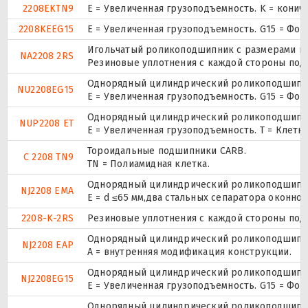
2208EKTN9
E = Увеличенная грузоподъемность. K = конич
2208KEEG15
E = Увеличенная грузоподъемность. G15 = Фо
Игольчатый роликоподшипник с размерами по 
NA2208 2RS
Резиновые уплотнения с каждой стороны под
Однорядный цилиндрический роликоподшипник
NU2208EG15
E = Увеличенная грузоподъемность. G15 = Фо
Однорядный цилиндрический роликоподшипник.
NUP2208 ET
E = Увеличенная грузоподъемность. T = Клетк
Тороидальные подшипники CARB.
C 2208 TN9
TN = Полиамидная клетка.
Однорядный цилиндрический роликоподшипник
NJ2208 EMA
E = d ≤65 мм,два стальных сепаратора оконн
2208-K-2RS
Резиновые уплотнения с каждой стороны под
Однорядный цилиндрический роликоподшипник
NJ2208 EAP
A = внутренняя модификация конструкции.
Однорядный цилиндрический роликоподшипник
NJ2208EG15
E = Увеличенная грузоподъемность. G15 = Фо
Однорядный цилиндрический роликоподшипник