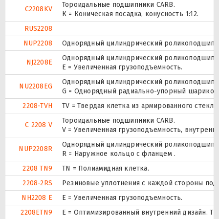
Тороидальные подшипники CARB.
C2208KV
К = Коническая посадка, конусность 1:12.
RUS2208
NUP2208
Однорядный цилиндрический роликоподшипник.
Однорядный цилиндрический роликоподшипник
NJ2208E
Е = Увеличенная грузоподъемность.
Однорядный цилиндрический роликоподшипник
NU2208EG
G = Однорядный радиально-упорный шарикопод
2208-TVH
TV = Твердая клетка из армированного стекл
Тороидальные подшипники CARB.
C 2208 V
V = Увеличенная грузоподъемность, внутренн
Однорядный цилиндрический роликоподшипник.
NUP2208R
R = Наружное кольцо с фланцем .
2208 TN9
TN = Полиамидная клетка.
2208-2RS
Резиновые уплотнения с каждой стороны под
NH2208 E
Е = Увеличенная грузоподъемность.
2208ETN9
E = Оптимизированный внутренний дизайн. TN