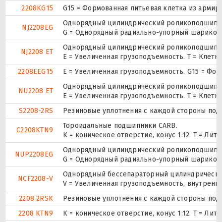
2208KG15
G15 = Формованная литьевая клетка из армир
Однорядный цилиндрический роликоподшипник
NJ2208EG
G = Однорядный радиально-упорный шарикопод
Однорядный цилиндрический роликоподшипник
NJ2208 ET
E = Увеличенная грузоподъемность. T = Клетк
2208EEG15
E = Увеличенная грузоподъемность. G15 = Фо
Однорядный цилиндрический роликоподшипник
NU2208 ET
E = Увеличенная грузоподъемность. T = Клетк
S2208-2RS
Резиновые уплотнения с каждой стороны под
Тороидальные подшипники CARB.
C2208KTN9
K = коническое отверстие, конус 1:12. T = Л
Однорядный цилиндрический роликоподшипник.
NUP2208EG
G = Однорядный радиально-упорный шарикопод
Однорядный бессепараторный цилиндрический
NCF2208-V
V = Увеличенная грузоподъемность, внутренн
2208 2RSK
Резиновые уплотнения с каждой стороны под
2208 KTN9
K = коническое отверстие, конус 1:12. T = Л