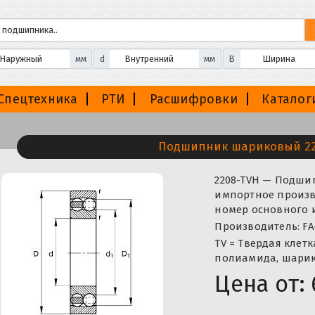
мм
d
мм
B
Спецтехника
РТИ
Расшифровки
Каталог
Подшипник шариковый 22
2208-TVH — Подши
импортное произво
номер основного и
Производитель: FA
TV = Твердая клет
полиамида, шарик
Цена от: