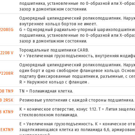
подшипника, установленные по 0-образной или Х-обра
зазор в домонтажном состоянии.
Однорядный цилиндрический роликоподшипник. Наружн
внутреннее кольцо бортов не имеет.
2208EG
G = Однорядный радиально-упорный шарикоподшипник 
подшипника, установленные по 0-образной или Х-обра
зазор в домонтажном состоянии.
Тороидальные подшипники CARB.
 2208 V
V = Увеличенная грузоподъемность, внутренняя модиф
Однорядный цилиндрический роликоподшипник. Наружн
один борт и одно свободное фланцевое кольцо. Основн
P2208R
подтипу фиксированные подшипники, разъемные, с се
R = Наружное кольцо с фланцем .
08 TN9
TN = Полиамидная клетка.
8 2RSK
Резиновые уплотнения с каждой стороны подшипника.
K = коническое отверстие, конус 1:12. T = Литая заще
8 KTN9
стекловолокном полиамида.
E = Увеличенная грузоподъемность. K = коническое отве
8EKTN9
защелкивающаяся клетка из полиамида 6,6, армирован