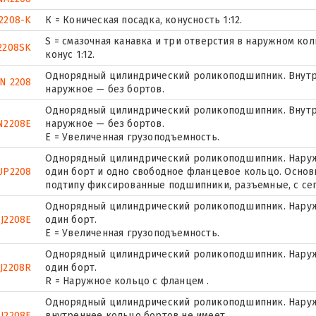
2208-K
К = Коническая посадка, конусность 1:12.
S = смазочная канавка и три отверстия в наружном ко
2208SK
конус 1:12.
Однорядный цилиндрический роликоподшипник. Внутр
N 2208
наружное — без бортов.
Однорядный цилиндрический роликоподшипник. Внутр
N2208E
наружное — без бортов.
Е = Увеличенная грузоподъемность.
Однорядный цилиндрический роликоподшипник. Наружн
UP2208
один борт и одно свободное фланцевое кольцо. Основн
подтипу фиксированные подшипники, разъемные, с се
Однорядный цилиндрический роликоподшипник. Наруж
J2208E
один борт.
Е = Увеличенная грузоподъемность.
Однорядный цилиндрический роликоподшипник. Наруж
J2208R
один борт.
R = Наружное кольцо с фланцем .
Однорядный цилиндрический роликоподшипник. Наружн
U2208E
внутреннее кольцо бортов не имеет.