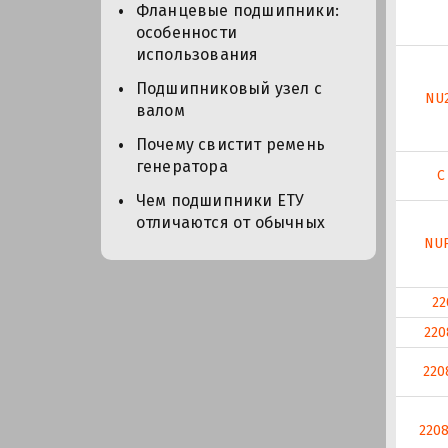
Фланцевые подшипники:
особенности
использования
Подшипниковый узел с
NU
валом
Почему свистит ремень
генератора
C
Чем подшипники ЕТУ
отличаются от обычных
NU
22
220
220
220