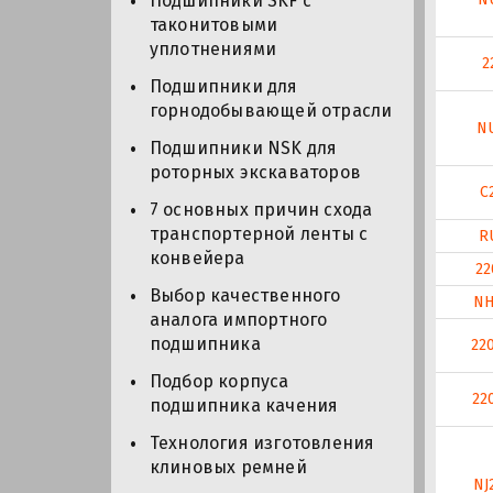
Подшипники SKF с
таконитовыми
уплотнениями
2
Подшипники для
горнодобывающей отрасли
N
Подшипники NSK для
роторных экскаваторов
C
7 основных причин схода
транспортерной ленты с
R
конвейера
22
Выбор качественного
NH
аналога импортного
подшипника
22
Подбор корпуса
22
подшипника качения
Технология изготовления
клиновых ремней
NJ