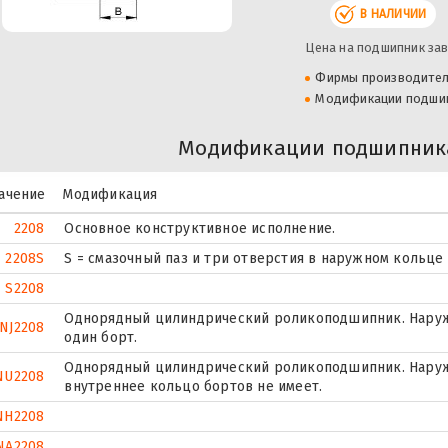
В НАЛИЧИИ
Цена на подшипник зав
Фирмы производите
Модификации подши
Модификации подшипника
ачение
Модификация
2208
Основное конструктивное исполнение.
2208S
S = смазочный паз и три отверстия в наружном кольце
S2208
Однорядный цилиндрический роликоподшипник. Наруж
NJ2208
один борт.
Однорядный цилиндрический роликоподшипник. Наружн
NU2208
внутреннее кольцо бортов не имеет.
NH2208
NA2208