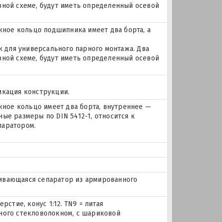
зной схеме, будут иметь определенный осевой
ое кольцо подшипника имеет два борта, а
для универсального парного монтажа. Два
зной схеме, будут иметь определенный осевой
икация конструкции.
ое кольцо имеет два борта, внутреннее —
ые размеры по DIN 5412-1, относится к
паратором.
лкивающаяся сепаратор из армированного
рстие, конус 1:12. TN9 = литая
ного стекловолокном, с шариковой