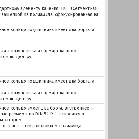
дартному элементу качения. TN = (Сегментная
с защелкой из полиамида, сфокусированная на
ое кольцо подшипника имеет два борта, а
 литьевая клетка из армированного
том по центру.
ое кольцо подшипника имеет два борта, а
 литьевая клетка из армированного
том по центру.
ое кольцо имеет два борта, внутреннее —
ые размеры по DIN 5412-1, относится к
паратором.
ированного стекловолокном полиамида.