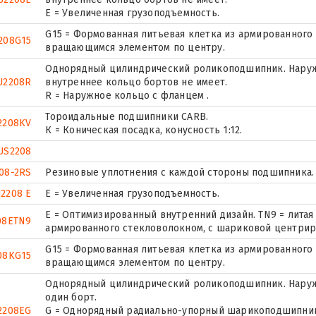
Е = Увеличенная грузоподъемность.
G15 = Формованная литьевая клетка из армированного 
208G15
вращающимся элементом по центру.
Однорядный цилиндрический роликоподшипник. Наружн
U2208R
внутреннее кольцо бортов не имеет.
R = Наружное кольцо с фланцем .
Тороидальные подшипники CARB.
2208KV
К = Коническая посадка, конусность 1:12.
US2208
08-2RS
Резиновые уплотнения с каждой стороны подшипника.
2208 E
Е = Увеличенная грузоподъемность.
E = Оптимизированный внутренний дизайн. TN9 = литая
08ETN9
армированного стекловолокном, с шариковой центрир
G15 = Формованная литьевая клетка из армированного 
08KG15
вращающимся элементом по центру.
Однорядный цилиндрический роликоподшипник. Наруж
один борт.
2208EG
G = Однорядный радиально-упорный шарикоподшипник 