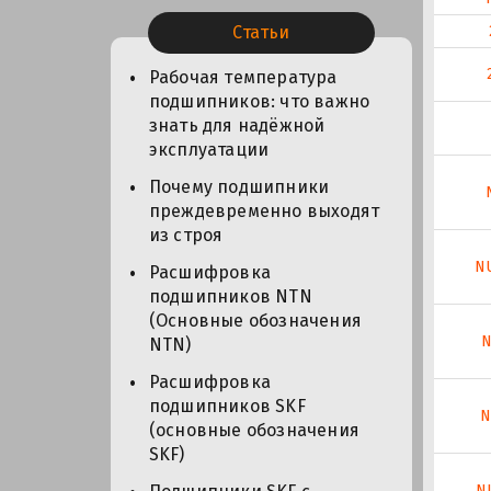
Статьи
Рабочая температура
подшипников: что важно
знать для надёжной
эксплуатации
Почему подшипники
преждевременно выходят
из строя
N
Расшифровка
подшипников NTN
(Основные обозначения
N
NTN)
Расшифровка
подшипников SKF
N
(основные обозначения
SKF)
N