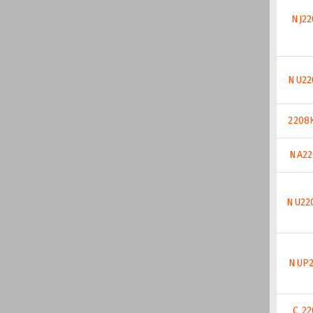
NJ22
NU22
2208
NA22
NU22
NUP2
C 2