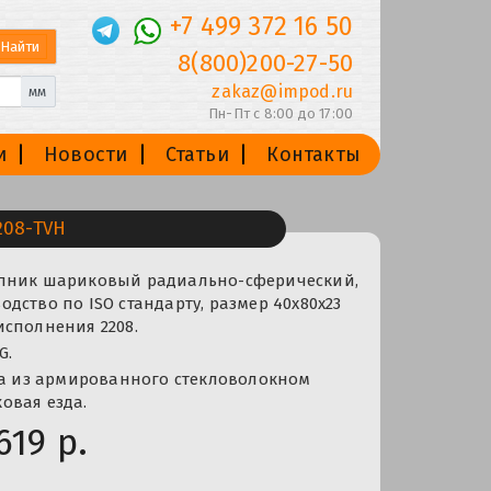
+7 499 372 16 50
8(800)200-27-50
zakaz@impod.ru
мм
Пн-Пт с 8:00 до 17:00
и
Новости
Статьи
Контакты
08-TVH
пник шариковый радиально-сферический,
дство по ISO стандарту, размер 40x80x23
сполнения 2208.
G.
ка из армированного стекловолокном
овая езда.
619 р.