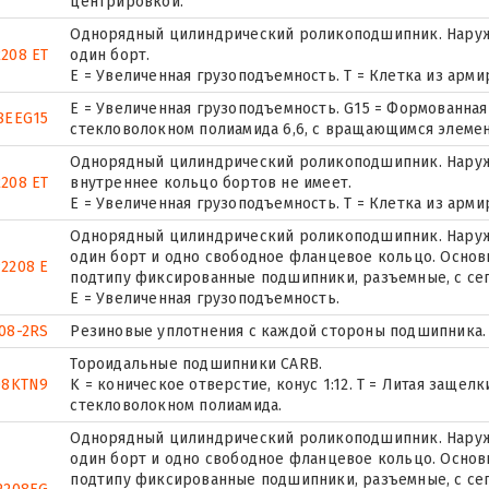
центрировкой.
Однорядный цилиндрический роликоподшипник. Наруж
2208 ET
один борт.
E = Увеличенная грузоподъемность. T = Клетка из арм
E = Увеличенная грузоподъемность. G15 = Формованная
8EEG15
стекловолокном полиамида 6,6, с вращающимся элемен
Однорядный цилиндрический роликоподшипник. Наружн
208 ET
внутреннее кольцо бортов не имеет.
E = Увеличенная грузоподъемность. T = Клетка из арм
Однорядный цилиндрический роликоподшипник. Наружн
один борт и одно свободное фланцевое кольцо. Основн
2208 E
подтипу фиксированные подшипники, разъемные, с се
Е = Увеличенная грузоподъемность.
08-2RS
Резиновые уплотнения с каждой стороны подшипника.
Тороидальные подшипники CARB.
08KTN9
K = коническое отверстие, конус 1:12. T = Литая заще
стекловолокном полиамида.
Однорядный цилиндрический роликоподшипник. Наружн
один борт и одно свободное фланцевое кольцо. Основн
подтипу фиксированные подшипники, разъемные, с се