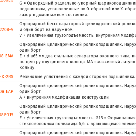
2208EG
G = Однорядный радиально-упорный шарикоподшипник 
подшипника, установленные по 0-образной или Х-обра
зазор в домонтажном состоянии.
Однорядный бессепараторный цилиндрический ролико
2208-V
и один борт на наружном.
V = Увеличенная грузоподъемность, внутренняя модиф
Однорядный цилиндрический роликоподшипник. Наруж
один борт.
08 EMA
E = d ≤65 мм,два стальных сепаратора оконного типа,
по центру внутреннего кольца. MA = массивный латун
кольцу.
-K-2RS
Резиновые уплотнения с каждой стороны подшипника.
Однорядный цилиндрический роликоподшипник. Наруж
08 EAP
один борт.
A = внутренняя модификация конструкции.
Однорядный цилиндрический роликоподшипник. Наруж
один борт.
08EG15
E = Увеличенная грузоподъемность. G15 = Формованная
стекловолокном полиамида 6,6, с вращающимся элемен
Однорядный цилиндрический роликоподшипник. Наруж