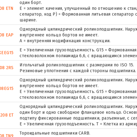
один борт.
08 ETN
E = элемент качения, улучшенный по отношению к стан
сепаратор, код P) = Формованная литьевая сепаратор 
шарике.
Однорядный цилиндрический роликоподшипник. Наружн
08 EAP
внутреннее кольцо бортов не имеет.
A = внутренняя модификация конструкции.
E = Увеличенная грузоподъемность. G15 = Формованная
KEEG15
стекловолокном полиамида 6,6, с вращающимся элемен
Игольчатый роликоподшипник с размерами по ISO 15.
08 2RS
Резиновые уплотнения с каждой стороны подшипника.
Однорядный цилиндрический роликоподшипник. Наружн
внутреннее кольцо бортов не имеет.
08EG15
E = Увеличенная грузоподъемность. G15 = Формованная
стекловолокном полиамида 6,6, с вращающимся элемен
Однорядный цилиндрический роликоподшипник. Наружн
один борт и одно свободное фланцевое кольцо. Основн
208 ET
подтипу фиксированные подшипники, разъемные, с се
E = Увеличенная грузоподъемность. T = Клетка из арм
Тороидальные подшипники CARB.
208 TN9