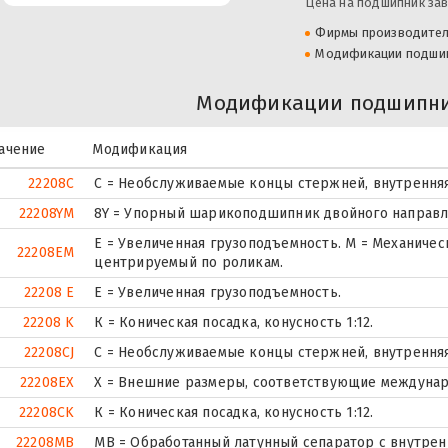
Цена на подшипник зав
Фирмы производите
Модификации подши
Модификации подшипни
ачение
Модификация
22208C
С = Необслуживаемые концы стержней, внутренняя
22208YM
8Y = Упорный шарикоподшипник двойного направл
E = Увеличенная грузоподъемность. М = Механичес
22208EM
центрируемый по роликам.
22208 E
Е = Увеличенная грузоподъемность.
22208 K
К = Коническая посадка, конусность 1:12.
22208CJ
С = Необслуживаемые концы стержней, внутренняя
22208EX
X = Внешние размеры, соответствующие междунар
22208CK
К = Коническая посадка, конусность 1:12.
22208MB
MB = Обработанный латунный сепаратор с внутрен