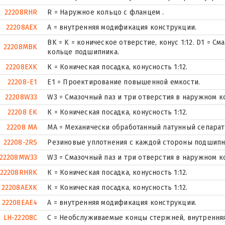
22208RHR
R = Наружное кольцо с фланцем .
22208AEX
A = внутренняя модификация конструкции.
BK = K = коническое отверстие, конус 1:12. D1 = С
22208MBK
кольце подшипника.
22208EXK
К = Коническая посадка, конусность 1:12.
22208-E1
E1 = Проектирование повышенной емкости.
22208W33
W3 = Смазочный паз и три отверстия в наружном 
22208 EK
К = Коническая посадка, конусность 1:12.
22208 MA
MA = Механически обработанный латунный сепарат
22208-2RS
Резиновые уплотнения с каждой стороны подшипн
22208MW33
W3 = Смазочный паз и три отверстия в наружном 
22208RHRK
К = Коническая посадка, конусность 1:12.
22208AEXK
К = Коническая посадка, конусность 1:12.
22208EAE4
A = внутренняя модификация конструкции.
LH-22208C
С = Необслуживаемые концы стержней, внутренняя