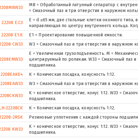
MB = Обработанный латунный сепаратор с внутрен
2208MBW33
= Смазочный паз и три отверстия в наружном кол
E = d ≤65 мм, две стальные клетки оконного типа,
22208 E.C3
направляющая по центру внутреннего кольца. Когда
22208 E1.K
E1 = Проектирование повышенной емкости.
22208 CW33
W3 = Смазочный паз и три отверстия в наружном 
E = Увеличенная грузоподъемность. М = Механичес
2208EMW33
центрируемый по роликам. W33 = Смазочный паз и
подшипника.
22208EAKE4
К = Коническая посадка, конусность 1:12.
22208EAW33
W3 = Смазочный паз и три отверстия в наружном 
K = коническое отверстие, конус 1:12. W33 = Смаз
22208CKW33
подшипника.
LH-22208CK
К = Коническая посадка, конусность 1:12.
22208-2RSK
Резиновые уплотнения с каждой стороны подшипн
K = коническое отверстие, конус 1:12. W33 = Смаз
22208 KW33
подшипника.