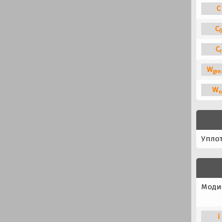
C
C
C
r
W
gre
W
o
Упло
Моди
i