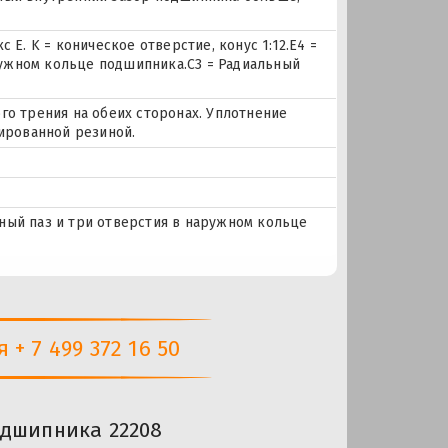
E. K = коническое отверстие, конус 1:12.E4 =
аружном кольце подшипника.C3 = Радиальный
го трения на обеих сторонах. Уплотнение
ированной резиной.
очный паз и три отверстия в наружном кольце
+ 7 499 372 16 50
одшипника 22208