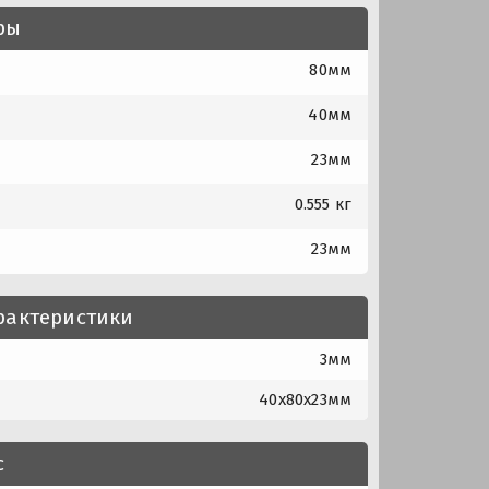
ры
80мм
40мм
23мм
0.555 кг
23мм
рактеристики
3мм
40x80x23мм
с