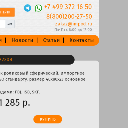
+7 499 372 16 50
8(800)200-27-50
zakaz@impod.ru
мм
Пн-Пт с 8:00 до 17:00
и
Новости
Статьи
Контакты
22208
к роликовый сферический, импортное
SO стандарту, размер 40x80x23 основное
ами: FBJ, ISB, SKF.
1 285 р.