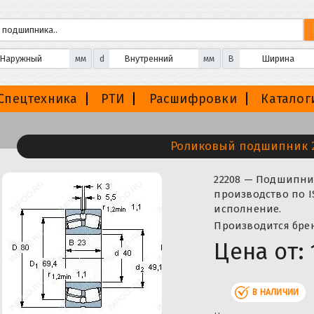
мм
d
мм
B
Спецтехника
РТИ
Расшифровки
Каталог
Роликовый подшипник 
22208 — Подшипни
производство по I
исполнение.
Производится бренд
Цена от:
В НАЛИЧИИ