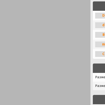
D
d
B
m
C
Разме
Разм