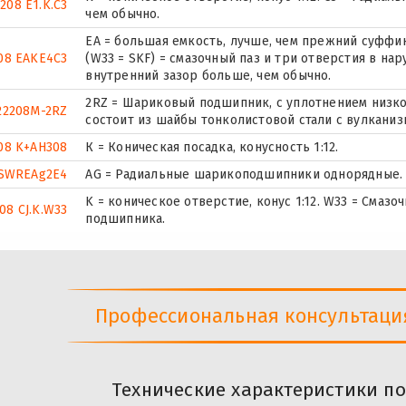
208 E1.K.C3
чем обычно.
EA = большая емкость, лучше, чем прежний суффикс 
08 EAKE4C3
(W33 = SKF) = смазочный паз и три отверстия в н
внутренний зазор больше, чем обычно.
2RZ = Шариковый подшипник, с уплотнением низко
22208M-2RZ
состоит из шайбы тонколистовой стали с вулканиз
08 K+AH308
К = Коническая посадка, конусность 1:12.
SWREAg2E4
AG = Радиальные шарикоподшипники однорядные.
K = коническое отверстие, конус 1:12. W33 = Смаз
08 CJ.K.W33
подшипника.
Профессиональная консультация 
Технические характеристики п