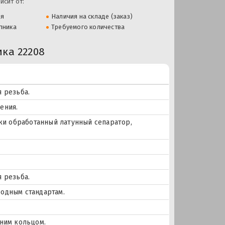
исит от:
ля
Наличия на складе (заказ)
пника
Требуемого количества
ка 22208
 резьба.
ения.
ки обработанный латунный сепаратор,
 резьба.
одным стандартам.
ним кольцом.