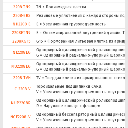
2208 TN9
TN = Полиамидная клетка.
2208-2RS
Резиновые уплотнения с каждой стороны под
NH2208 E
Е = Увеличенная грузоподъемность.
2208ETN9
E = Оптимизированный внутренний дизайн. TN
2208KG15
G15 = Формованная литьевая клетка из армир
Однорядный цилиндрический роликоподшипник
NJ2208EG
G = Однорядный радиально-упорный шарикопод
Однорядный цилиндрический роликоподшипник
NU2208EG
G = Однорядный радиально-упорный шарикопод
2208-TVH
TV = Твердая клетка из армированного стекл
Тороидальные подшипники CARB.
C 2208 V
V = Увеличенная грузоподъемность, внутренн
Однорядный цилиндрический роликоподшипник.
NUP2208R
R = Наружное кольцо с фланцем .
Однорядный бессепараторный цилиндрический
NCF2208-V
V = Увеличенная грузоподъемность, внутренн