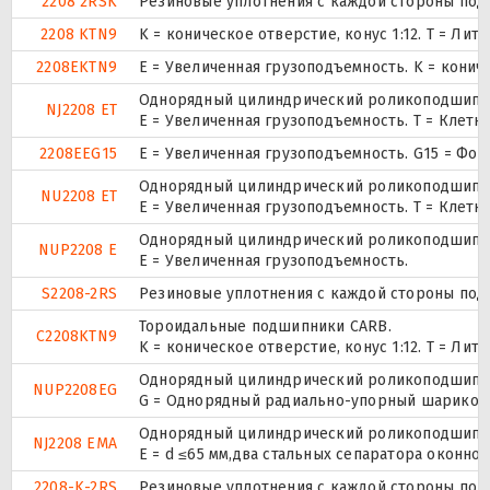
2208 2RSK
Резиновые уплотнения с каждой стороны под
2208 KTN9
K = коническое отверстие, конус 1:12. T = Л
2208EKTN9
E = Увеличенная грузоподъемность. K = конич
Однорядный цилиндрический роликоподшипник
NJ2208 ET
E = Увеличенная грузоподъемность. T = Клетк
2208EEG15
E = Увеличенная грузоподъемность. G15 = Фо
Однорядный цилиндрический роликоподшипник
NU2208 ET
E = Увеличенная грузоподъемность. T = Клетк
Однорядный цилиндрический роликоподшипник.
NUP2208 E
Е = Увеличенная грузоподъемность.
S2208-2RS
Резиновые уплотнения с каждой стороны под
Тороидальные подшипники CARB.
C2208KTN9
K = коническое отверстие, конус 1:12. T = Л
Однорядный цилиндрический роликоподшипник.
NUP2208EG
G = Однорядный радиально-упорный шарикопод
Однорядный цилиндрический роликоподшипник
NJ2208 EMA
E = d ≤65 мм,два стальных сепаратора оконн
2208-K-2RS
Резиновые уплотнения с каждой стороны под