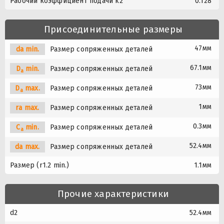
Рабочий коэффициент подачи k2
0.128
Присоединительные размеры
47мм
da min.
Размер сопряженных деталей
67.1мм
D
min.
Размер сопряженных деталей
a
73мм
D
max.
Размер сопряженных деталей
a
1мм
ra max.
Размер сопряженных деталей
0.3мм
C
min.
Размер сопряженных деталей
a
52.4мм
da max.
Размер сопряженных деталей
Размер (r1.2 min.)
1.1мм
Прочие характеристики
d2
52.4мм