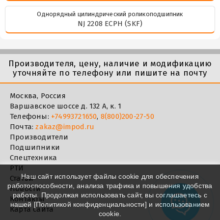
Однорядный цилиндрический роликоподшипник
NJ 2208 ECPH (SKF)
Производителя, цену, наличие и модификацию
уточняйте по телефону или пишите на почту
Москва, Россия
Варшавское шоссе д. 132 А, к. 1
Телефоны:
+74993721650
,
8(800)200-27-50
Почта:
zakaz@impod.ru
Производители
Подшипники
Спецтехника
РТИ
Наш сайт использует файлы cookie для обеспечения
Статьи
работоспособности, анализа трафика и повышения удобства
Новости
работы. Продолжая использовать сайт, вы соглашаетесь с
Контакты
нашей [
Политикой конфиденциальности
] и использованием
Карта сайта
cookie.