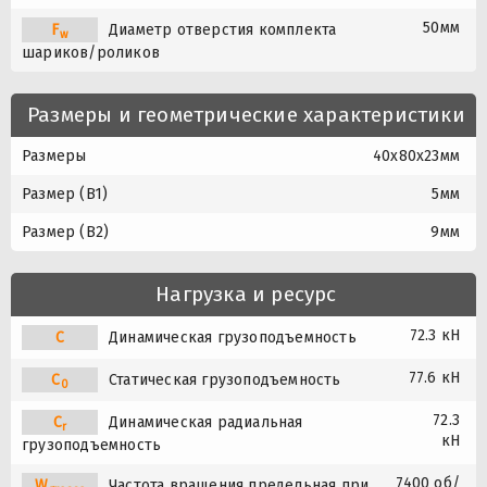
50мм
F
Диаметр отверстия комплекта
w
шариков/роликов
Размеры и геометрические характеристики
Размеры
40x80x23мм
Размер (B1)
5мм
Размер (B2)
9мм
Нагрузка и ресурс
72.3 кН
C
Динамическая грузоподъемность
77.6 кН
C
Статическая грузоподъемность
0
72.3
C
Динамическая радиальная
r
кН
грузоподъемность
7400 об/
W
Частота вращения предельная при