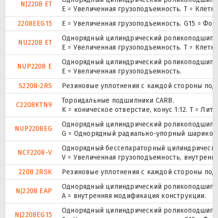
NJ2208 ET
E = Увеличенная грузоподъемность. T = Клетк
2208EEG15
E = Увеличенная грузоподъемность. G15 = Фо
Однорядный цилиндрический роликоподшипник
NU2208 ET
E = Увеличенная грузоподъемность. T = Клетк
Однорядный цилиндрический роликоподшипник.
NUP2208 E
Е = Увеличенная грузоподъемность.
S2208-2RS
Резиновые уплотнения с каждой стороны под
Тороидальные подшипники CARB.
C2208KTN9
K = коническое отверстие, конус 1:12. T = Л
Однорядный цилиндрический роликоподшипник.
NUP2208EG
G = Однорядный радиально-упорный шарикопод
Однорядный бессепараторный цилиндрический
NCF2208-V
V = Увеличенная грузоподъемность, внутренн
2208 2RSK
Резиновые уплотнения с каждой стороны под
Однорядный цилиндрический роликоподшипник
NJ2208 EAP
A = внутренняя модификация конструкции.
Однорядный цилиндрический роликоподшипник
NJ2208EG15