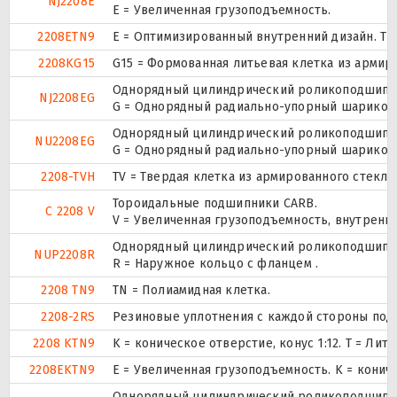
NJ2208E
Е = Увеличенная грузоподъемность.
2208ETN9
E = Оптимизированный внутренний дизайн. TN
2208KG15
G15 = Формованная литьевая клетка из армир
Однорядный цилиндрический роликоподшипник
NJ2208EG
G = Однорядный радиально-упорный шарикопод
Однорядный цилиндрический роликоподшипник
NU2208EG
G = Однорядный радиально-упорный шарикопод
2208-TVH
TV = Твердая клетка из армированного стекл
Тороидальные подшипники CARB.
C 2208 V
V = Увеличенная грузоподъемность, внутренн
Однорядный цилиндрический роликоподшипник.
NUP2208R
R = Наружное кольцо с фланцем .
2208 TN9
TN = Полиамидная клетка.
2208-2RS
Резиновые уплотнения с каждой стороны под
2208 KTN9
K = коническое отверстие, конус 1:12. T = Л
2208EKTN9
E = Увеличенная грузоподъемность. K = конич
Однорядный цилиндрический роликоподшипник