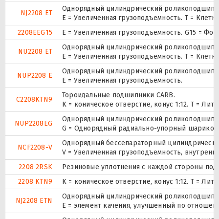
Однорядный цилиндрический роликоподшипник
NJ2208 ET
E = Увеличенная грузоподъемность. T = Клетк
2208EEG15
E = Увеличенная грузоподъемность. G15 = Фо
Однорядный цилиндрический роликоподшипник
NU2208 ET
E = Увеличенная грузоподъемность. T = Клетк
Однорядный цилиндрический роликоподшипник.
NUP2208 E
Е = Увеличенная грузоподъемность.
Тороидальные подшипники CARB.
C2208KTN9
K = коническое отверстие, конус 1:12. T = Л
Однорядный цилиндрический роликоподшипник.
NUP2208EG
G = Однорядный радиально-упорный шарикопод
Однорядный бессепараторный цилиндрический
NCF2208-V
V = Увеличенная грузоподъемность, внутренн
2208 2RSK
Резиновые уплотнения с каждой стороны под
2208 KTN9
K = коническое отверстие, конус 1:12. T = Л
Однорядный цилиндрический роликоподшипник
NJ2208 ETN
E = элемент качения, улучшенный по отношени