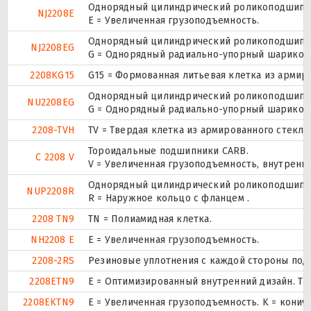
Однорядный цилиндрический роликоподшипник
NJ2208E
Е = Увеличенная грузоподъемность.
Однорядный цилиндрический роликоподшипник
NJ2208EG
G = Однорядный радиально-упорный шарикопод
2208KG15
G15 = Формованная литьевая клетка из армир
Однорядный цилиндрический роликоподшипник
NU2208EG
G = Однорядный радиально-упорный шарикопод
2208-TVH
TV = Твердая клетка из армированного стекл
Тороидальные подшипники CARB.
C 2208 V
V = Увеличенная грузоподъемность, внутренн
Однорядный цилиндрический роликоподшипник.
NUP2208R
R = Наружное кольцо с фланцем .
2208 TN9
TN = Полиамидная клетка.
NH2208 E
Е = Увеличенная грузоподъемность.
2208-2RS
Резиновые уплотнения с каждой стороны под
2208ETN9
E = Оптимизированный внутренний дизайн. TN
2208EKTN9
E = Увеличенная грузоподъемность. K = конич