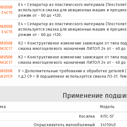
Е4 = Сепаратор из пластического материала (Текстолит,
180508
используется смазка для авиционных машин и прецинз
Е4С15
режим от - 60 до +120.
Е4 = Сепаратор из пластического материала (Текстолит,
180508
используется смазка для авиционных машин и прецинз
Е4С15
режим от - 60 до +120.
180508
К2 = Конструктивное изменение зависящее от типа по
АК2С17
смазка многоцелевого назначения ЛИТОЛ 24 от - 40 до 
180508
К2 = Конструктивное изменение зависящее от типа по
АК2С17
смазка многоцелевого назначения ЛИТОЛ 24 от - 40 до 
180508
У = Дополнительные требования к обработке деталей (
АК2УС9
т.д.) С9 = В подшипнике используется смазка Л3-31. Те
Применение подши
ика
Модель
Косилка
КПС-5Г
Опрыскиватель малообъемный
3411040