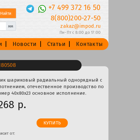
+7 499 372 16 50
8(800)200-27-50
zakaz@impod.ru
мм
Пн-Пт с 8:00 до 17:00
и
Новости
Статьи
Контакты
80508
ник шариковый радиальный однорядный с
лотнением, отечественное производство по
азмер 40x80x23 основное исполнение.
268 р.
исит от: