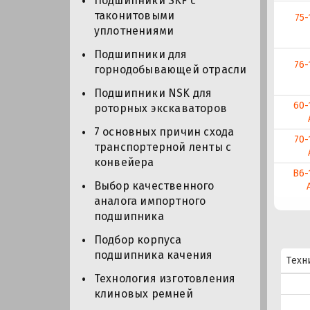
Подшипники SKF с
таконитовыми
75-
уплотнениями
Подшипники для
76-
горнодобывающей отрасли
Подшипники NSK для
60-
роторных экскаваторов
7 основных причин схода
70-
транспортерной ленты с
конвейера
В6-
Выбор качественного
аналога импортного
подшипника
Подбор корпуса
подшипника качения
Техн
Технология изготовления
клиновых ремней