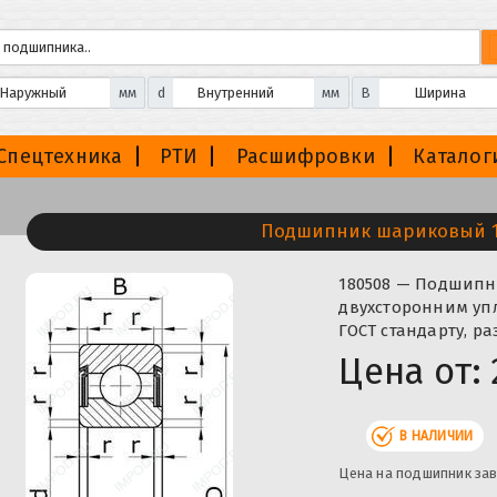
мм
d
мм
B
Спецтехника
РТИ
Расшифровки
Каталог
Подшипник шариковый 1
180508 — Подшип
двухсторонним уп
ГОСТ стандарту, р
Цена от:
В НАЛИЧИИ
Цена на подшипник зав