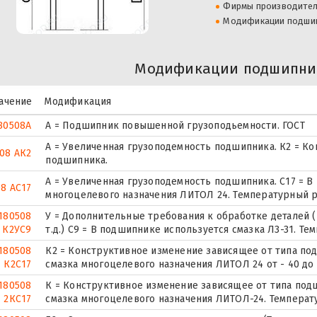
Фирмы производите
Модификации подши
Модификации подшипник
ачение
Модификация
80508А
А = Подшипник повышенной грузоподьемности. ГОСТ
А = Увеличенная грузоподемность подшипника. К2 = К
08 АК2
подшипника.
А = Увеличенная грузоподемность подшипника. С17 = В
8 АС17
многоцелевого назначения ЛИТОЛ 24. Температурный ре
180508
У = Дополнительные требования к обработке деталей (
К2УС9
т.д.) С9 = В подшипнике используется смазка Л3-31. Те
180508
К2 = Конструктивное изменение зависящее от типа по
К2С17
смазка многоцелевого назначения ЛИТОЛ 24 от - 40 до 
180508
К = Конструктивное изменение зависящее от типа под
2КС17
смазка многоцелевого назначения ЛИТОЛ-24. Температу