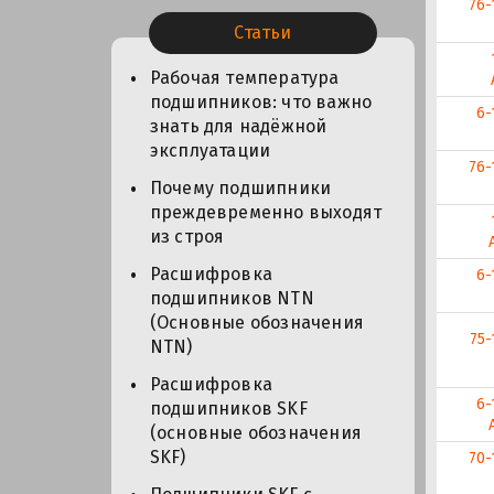
76-
Статьи
Рабочая температура
подшипников: что важно
6-
знать для надёжной
эксплуатации
76-
Почему подшипники
преждевременно выходят
из строя
Расшифровка
6-
подшипников NTN
(Основные обозначения
75-
NTN)
Расшифровка
6-
подшипников SKF
(основные обозначения
SKF)
70-