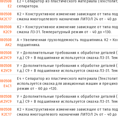
180508
Е2 = Сепаратор из пластического материала (Текстолит
Е2
сепаратора.
180508
К2 = Конструктивное изменение зависящее от типа по
АК2С17
смазка многоцелевого назначения ЛИТОЛ 24 от - 40 до 
180508
К2 = Конструктивное изменение зависящее от типа по
К2С9
смазка Л3-31. Температурный режим от - 40 до +130.
180508
А = Увеличенная грузоподемность подшипника. К2 = К
АК2
подшипника.
180508
У = Дополнительные требования к обработке деталей (
АК2УС9
т.д.) С9 = В подшипнике используется смазка Л3-31. Те
180508
У = Дополнительные требования к обработке деталей (
К2УС9
т.д.) С9 = В подшипнике используется смазка Л3-31. Те
Е4 = Сепаратор из пластического материала (Текстолит,
180508
используется смазка для авиционных машин и прецинз
Е4С1
режим от - 60 до +120.
180508
У = Дополнительные требования к обработке деталей (
АК2УС9
т.д.) С9 = В подшипнике используется смазка Л3-31. Те
180508
К2 = Конструктивное изменение зависящее от типа по
К2С17
смазка многоцелевого назначения ЛИТОЛ 24 от - 40 до 