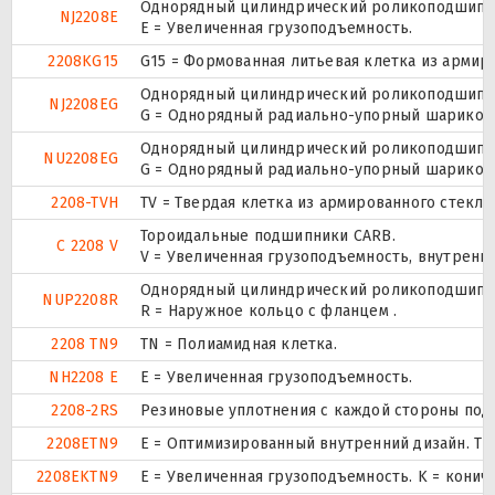
Однорядный цилиндрический роликоподшипник
NJ2208E
Е = Увеличенная грузоподъемность.
2208KG15
G15 = Формованная литьевая клетка из армир
Однорядный цилиндрический роликоподшипник
NJ2208EG
G = Однорядный радиально-упорный шарикопод
Однорядный цилиндрический роликоподшипник
NU2208EG
G = Однорядный радиально-упорный шарикопод
2208-TVH
TV = Твердая клетка из армированного стекл
Тороидальные подшипники CARB.
C 2208 V
V = Увеличенная грузоподъемность, внутренн
Однорядный цилиндрический роликоподшипник.
NUP2208R
R = Наружное кольцо с фланцем .
2208 TN9
TN = Полиамидная клетка.
NH2208 E
Е = Увеличенная грузоподъемность.
2208-2RS
Резиновые уплотнения с каждой стороны под
2208ETN9
E = Оптимизированный внутренний дизайн. TN
2208EKTN9
E = Увеличенная грузоподъемность. K = конич