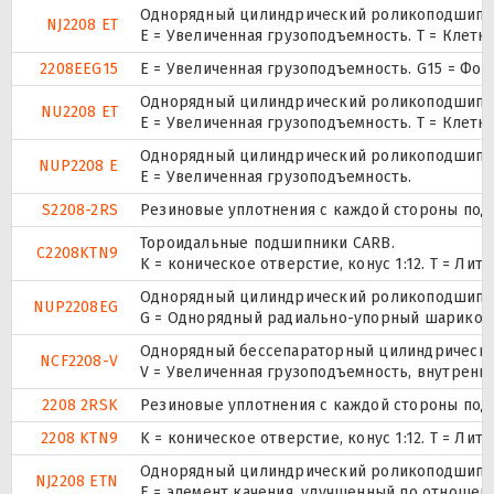
Однорядный цилиндрический роликоподшипник
NJ2208 ET
E = Увеличенная грузоподъемность. T = Клетк
2208EEG15
E = Увеличенная грузоподъемность. G15 = Фо
Однорядный цилиндрический роликоподшипник
NU2208 ET
E = Увеличенная грузоподъемность. T = Клетк
Однорядный цилиндрический роликоподшипник.
NUP2208 E
Е = Увеличенная грузоподъемность.
S2208-2RS
Резиновые уплотнения с каждой стороны под
Тороидальные подшипники CARB.
C2208KTN9
K = коническое отверстие, конус 1:12. T = Л
Однорядный цилиндрический роликоподшипник.
NUP2208EG
G = Однорядный радиально-упорный шарикопод
Однорядный бессепараторный цилиндрический
NCF2208-V
V = Увеличенная грузоподъемность, внутренн
2208 2RSK
Резиновые уплотнения с каждой стороны под
2208 KTN9
K = коническое отверстие, конус 1:12. T = Л
Однорядный цилиндрический роликоподшипник
NJ2208 ETN
E = элемент качения, улучшенный по отношени