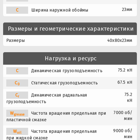
23мм
C
Ширина наружной обоймы
Размеры и геометрические характеристики
Размеры
40x80x23мм
Нагрузка и ресурс
75.2 кН
C
Динамическая грузоподъемность
67.5 кН
C
Статическая грузоподъемность
0
75.2
C
Динамическая радиальная
r
кН
грузоподъемность
7000 об/
W
Частота вращения предельная при
grease
мин
пластичной смазке
9000 об/
W
Частота вращения предельная
oil
мин
при жидкой смазке