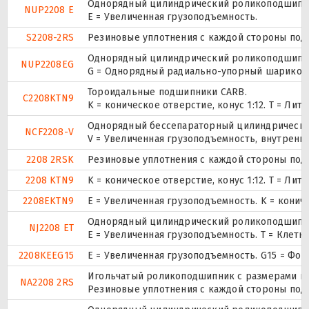
Однорядный цилиндрический роликоподшипник.
NUP2208 E
Е = Увеличенная грузоподъемность.
S2208-2RS
Резиновые уплотнения с каждой стороны под
Однорядный цилиндрический роликоподшипник.
NUP2208EG
G = Однорядный радиально-упорный шарикопод
Тороидальные подшипники CARB.
C2208KTN9
K = коническое отверстие, конус 1:12. T = Л
Однорядный бессепараторный цилиндрический
NCF2208-V
V = Увеличенная грузоподъемность, внутренн
2208 2RSK
Резиновые уплотнения с каждой стороны под
2208 KTN9
K = коническое отверстие, конус 1:12. T = Л
2208EKTN9
E = Увеличенная грузоподъемность. K = конич
Однорядный цилиндрический роликоподшипник
NJ2208 ET
E = Увеличенная грузоподъемность. T = Клетк
2208KEEG15
E = Увеличенная грузоподъемность. G15 = Фо
Игольчатый роликоподшипник с размерами по 
NA2208 2RS
Резиновые уплотнения с каждой стороны под