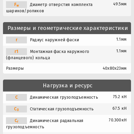
49.5мм
F
Диаметр отверстия комплекта
w
шариков/роликов
Размеры и геометрические характеристики
1.1мм
r
Радиус наружней фаски
1.1мм
r1
Монтажная фаска наружного
(фланцевого) кольца
Размеры
40x80x23мм
Нагрузка и ресурс
75.2 кН
C
Динамическая грузоподъемность
67.5 кН
C
Статическая грузоподъемность
0
70.300кН
C
Динамическая радиальная
r
грузоподъемность