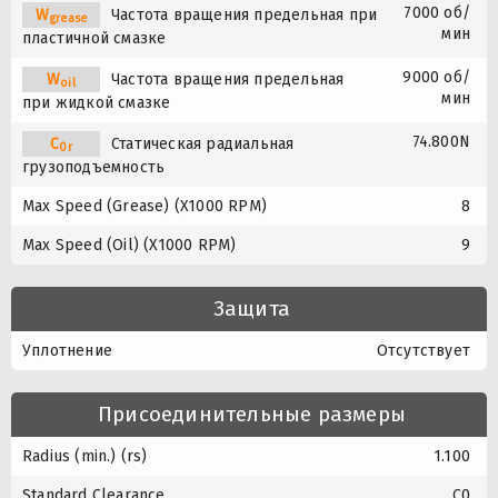
7000 об/
W
Частота вращения предельная при
grease
мин
пластичной смазке
9000 об/
W
Частота вращения предельная
oil
мин
при жидкой смазке
74.800N
C
Статическая радиальная
0r
грузоподъемность
Max Speed (Grease) (X1000 RPM)
8
Max Speed (Oil) (X1000 RPM)
9
Защита
Уплотнение
Отсутствует
Присоединительные размеры
Radius (min.) (rs)
1.100
Standard Clearance
C0