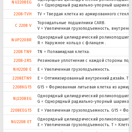
NU2208EG
G = Однорядный радиально-упорный шарикопод
2208-TVH
TV = Твердая клетка из армированного стекл
Тороидальные подшипники CARB.
C 2208 V
V = Увеличенная грузоподъемность, внутренн
Однорядный цилиндрический роликоподшипник.
NUP2208R
R = Наружное кольцо с фланцем .
2208 TN9
TN = Полиамидная клетка.
2208-2RS
Резиновые уплотнения с каждой стороны под
NH2208 E
Е = Увеличенная грузоподъемность.
2208ETN9
E = Оптимизированный внутренний дизайн. TN
2208KG15
G15 = Формованная литьевая клетка из армир
Однорядный цилиндрический роликоподшипник
NJ2208EG
G = Однорядный радиально-упорный шарикопод
2208EEG15
E = Увеличенная грузоподъемность. G15 = Фо
Однорядный цилиндрический роликоподшипник
NU2208 ET
E = Увеличенная грузоподъемность. T = Клетк