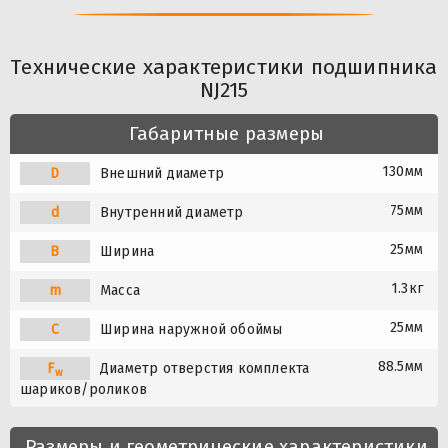
Технические характеристики подшипника
NJ215
Габаритные размеры
130мм
D
Внешний диаметр
75мм
d
Внутренний диаметр
25мм
B
Ширина
1.3кг
m
Масса
25мм
C
Ширина наружной обоймы
88.5мм
F
Диаметр отверстия комплекта
w
шариков/роликов
Размеры и геометрические характеристики