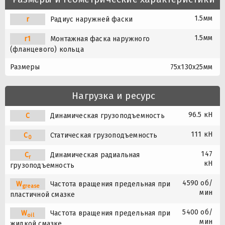
1.5мм
r
Радиус наружней фаски
1.5мм
r1
Монтажная фаска наружного
(фланцевого) кольца
Размеры
75x130x25мм
Нагрузка и ресурс
96.5 кН
C
Динамическая грузоподъемность
111 кН
C
Статическая грузоподъемность
0
147
C
Динамическая радиальная
r
кН
грузоподъемность
4590 об/
W
Частота вращения предельная при
grease
мин
пластичной смазке
5400 об/
W
Частота вращения предельная при
oil
мин
жидкой смазке