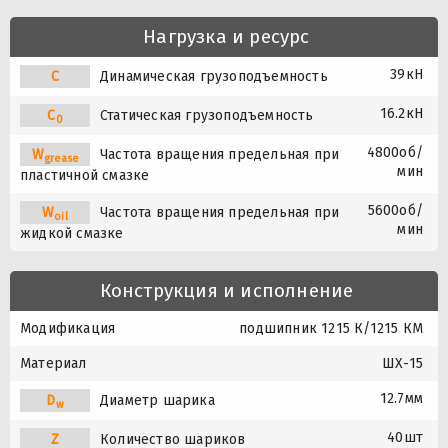
Нагрузка и ресурс
39кН
C
Динамическая грузоподъемность
16.2кН
C
Статическая грузоподъемность
0
4800об/
W
Частота вращения предельная при
grease
мин
пластичной смазке
5600об/
W
Частота вращения предельная при
oil
мин
жидкой смазке
Конструкция и исполнение
Модификация
подшипник 1215 К/1215 КМ
Материал
ШХ-15
12.7мм
D
Диаметр шарика
w
40шт
Z
Количество шариков