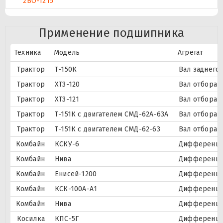
2ВО-1215
Применение подшипника
Техника
Модель
Агрегат
Трактор
Т-150К
Вал заднего 
Трактор
ХТЗ-120
Вал отбора 
Трактор
ХТЗ-121
Вал отбора 
Трактор
Т-151К с двигателем СМД-62А-63А
Вал отбора 
Трактор
Т-151К с двигателем СМД-62-63
Вал отбора 
Комбайн
КСКУ-6
Дифференци
Комбайн
Нива
Дифференци
Комбайн
Енисей-1200
Дифференци
Комбайн
КСК-100А-А1
Дифференци
Комбайн
Нива
Дифференциа
Косилка
КПС-5Г
Дифференци