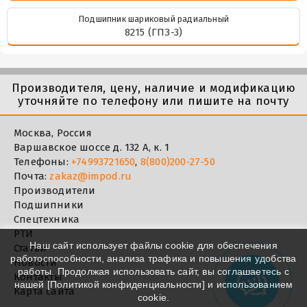
Подшипник шариковый радиальный
8215 (ГПЗ-3)
Производителя, цену, наличие и модификацию
уточняйте по телефону или пишите на почту
Москва, Россия
Варшавское шоссе д. 132 А, к. 1
Телефоны:
+74993721650
,
8(800)200-27-50
Почта:
zakaz@impod.ru
Производители
Подшипники
Спецтехника
РТИ
Наш сайт использует файлы cookie для обеспечения
Статьи
работоспособности, анализа трафика и повышения удобства
Новости
работы. Продолжая использовать сайт, вы соглашаетесь с
Контакты
нашей [
Политикой конфиденциальности
] и использованием
Карта сайта
cookie.