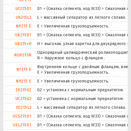
UC215D1
D1 = (Смазка сегмента, код W33) = Смазочная 
UK215L3
L = массивный сепаратор из лёгкого сплава.
NP215 E
Е = Увеличенная грузоподъемность.
UK215D1
D1 = (Смазка сегмента, код W33) = Смазочная 
UK215+H
H = высокая, узкая каретка для двухрядного
Однорядный цилиндрический роликоподшипник.
NUP215R
R = Наружное кольцо с фланцем .
Внутреннем кольце с двойным фланцем, внеш
NF215 E
Е = Увеличенная грузоподъемность.
NH215 E
Е = Увеличенная грузоподъемность.
EX215G2
G2 = установка с нормальным преднатягом.
UC215G2
G2 = установка с нормальным преднатягом.
UC215L3
L = массивный сепаратор из лёгкого сплава.
UCS215D1
D1 = (Смазка сегмента, код W33) = Смазочная 
UEL215D1
D1 = (Смазка сегмента, код W33) = Смазочная 