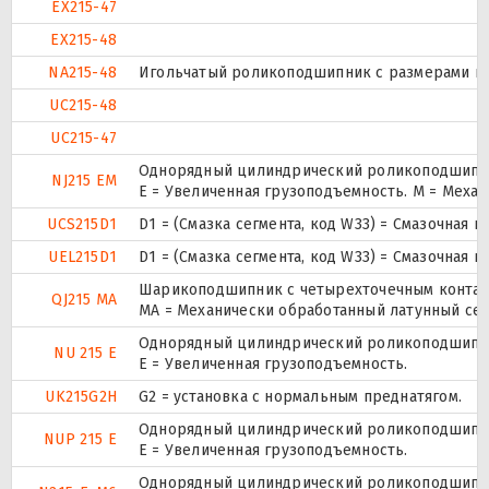
EX215-47
EX215-48
NA215-48
Игольчатый роликоподшипник с размерами по 
UC215-48
UC215-47
Однорядный цилиндрический роликоподшипник
NJ215 EM
E = Увеличенная грузоподъемность. М = Меха
UCS215D1
D1 = (Смазка сегмента, код W33) = Смазочная 
UEL215D1
D1 = (Смазка сегмента, код W33) = Смазочная 
Шарикоподшипник с четырехточечным контак
QJ215 MA
MA = Механически обработанный латунный се
Однорядный цилиндрический роликоподшипник
NU 215 E
Е = Увеличенная грузоподъемность.
UK215G2H
G2 = установка с нормальным преднатягом.
Однорядный цилиндрический роликоподшипник.
NUP 215 E
Е = Увеличенная грузоподъемность.
Однорядный цилиндрический роликоподшипник