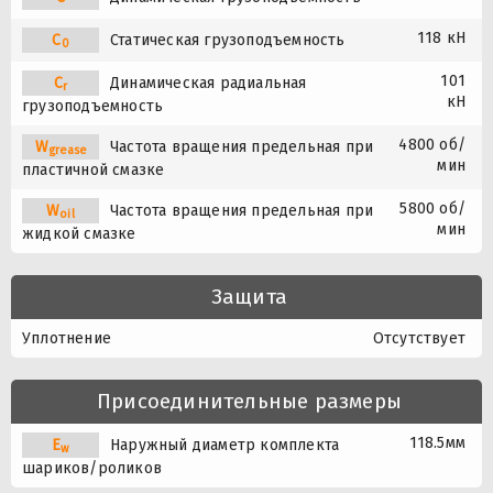
118 кН
C
Статическая грузоподъемность
0
101
C
Динамическая радиальная
r
кН
грузоподъемность
4800 об/
W
Частота вращения предельная при
grease
мин
пластичной смазке
5800 об/
W
Частота вращения предельная при
oil
мин
жидкой смазке
Защита
Уплотнение
Отсутствует
Присоединительные размеры
118.5мм
E
Наружный диаметр комплекта
w
шариков/роликов