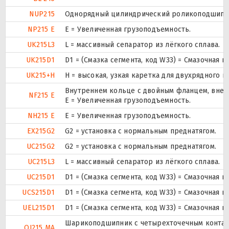
NUP215
Однорядный цилиндрический роликоподшипник.
NP215 E
Е = Увеличенная грузоподъемность.
UK215L3
L = массивный сепаратор из лёгкого сплава.
UK215D1
D1 = (Смазка сегмента, код W33) = Смазочная 
UK215+H
H = высокая, узкая каретка для двухрядного
Внутреннем кольце с двойным фланцем, внеш
NF215 E
Е = Увеличенная грузоподъемность.
NH215 E
Е = Увеличенная грузоподъемность.
EX215G2
G2 = установка с нормальным преднатягом.
UC215G2
G2 = установка с нормальным преднатягом.
UC215L3
L = массивный сепаратор из лёгкого сплава.
UC215D1
D1 = (Смазка сегмента, код W33) = Смазочная 
UCS215D1
D1 = (Смазка сегмента, код W33) = Смазочная 
UEL215D1
D1 = (Смазка сегмента, код W33) = Смазочная 
Шарикоподшипник с четырехточечным контак
QJ215 MA