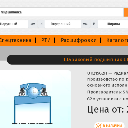
мм
d
мм
B
Спецтехника
РТИ
Расшифровки
Каталог
Шариковый подшипник U
UK215G2H — Ради
производство по I
основного исполне
Производитель: SN
G2 = установка с 
Цена от:
В НАЛИЧИИ