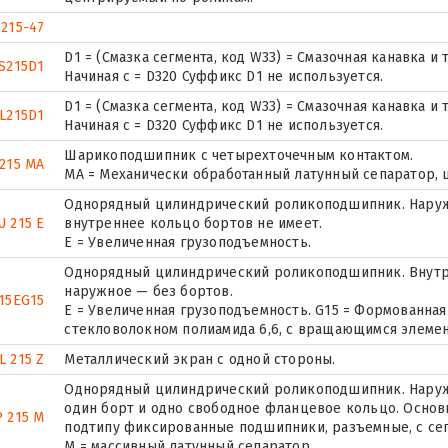
215-47
D1 = (Смазка сегмента, код W33) = Смазочная канавка 
S215D1
Начиная с = D320 Суффикс D1 не используется.
D1 = (Смазка сегмента, код W33) = Смазочная канавка 
L215D1
Начиная с = D320 Суффикс D1 не используется.
Шарикоподшипник с четырехточечным контактом.
215 MA
MA = Механически обработанный латунный сепаратор,
Однорядный цилиндрический роликоподшипник. Наружн
U 215 E
внутреннее кольцо бортов не имеет.
Е = Увеличенная грузоподъемность.
Однорядный цилиндрический роликоподшипник. Внутр
наружное — без бортов.
15EG15
E = Увеличенная грузоподъемность. G15 = Формованная
стекловолокном полиамида 6,6, с вращающимся элемен
L 215 Z
Металлический экран с одной стороны.
Однорядный цилиндрический роликоподшипник. Наружн
один борт и одно свободное фланцевое кольцо. Основн
 215 M
подтипу фиксированные подшипники, разъемные, с се
M = массивный латунный сепаратор.