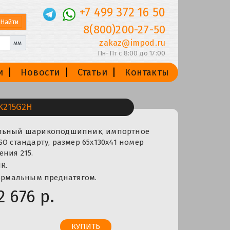
+7 499 372 16 50
8(800)200-27-50
zakaz@impod.ru
мм
Пн-Пт с 8:00 до 17:00
и
Новости
Статьи
Контакты
K215G2H
альный шарикоподшипник, импортное
SO стандарту, размер 65x130x41 номер
ния 215.
R.
нормальным преднатягом.
2 676 р.