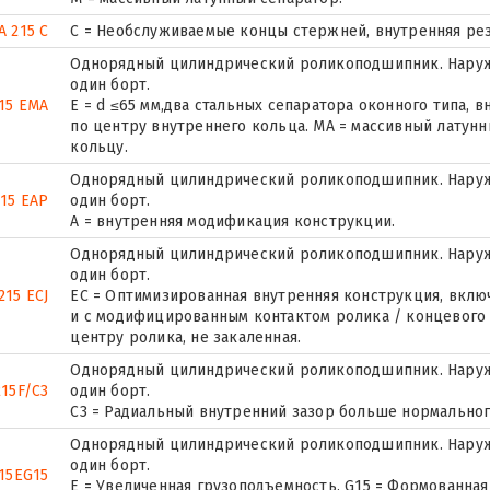
A 215 C
С = Необслуживаемые концы стержней, внутренняя рез
Однорядный цилиндрический роликоподшипник. Наруж
один борт.
15 EMA
E = d ≤65 мм,два стальных сепаратора оконного типа,
по центру внутреннего кольца. MA = массивный латун
кольцу.
Однорядный цилиндрический роликоподшипник. Наруж
215 EAP
один борт.
A = внутренняя модификация конструкции.
Однорядный цилиндрический роликоподшипник. Наруж
один борт.
215 ECJ
EC = Оптимизированная внутренняя конструкция, вкл
и с модифицированным контактом ролика / концевого ф
центру ролика, не закаленная.
Однорядный цилиндрический роликоподшипник. Наруж
215F/C3
один борт.
C3 = Радиальный внутренний зазор больше нормальног
Однорядный цилиндрический роликоподшипник. Наруж
один борт.
15EG15
E = Увеличенная грузоподъемность. G15 = Формованная