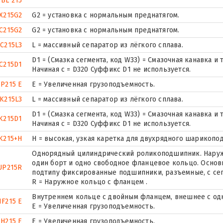
BL 215
X215G2
G2 = установка с нормальным преднатягом.
C215G2
G2 = установка с нормальным преднатягом.
C215L3
L = массивный сепаратор из лёгкого сплава.
D1 = (Смазка сегмента, код W33) = Смазочная канавка 
C215D1
Начиная с = D320 Суффикс D1 не используется.
P215 E
Е = Увеличенная грузоподъемность.
K215L3
L = массивный сепаратор из лёгкого сплава.
D1 = (Смазка сегмента, код W33) = Смазочная канавка 
K215D1
Начиная с = D320 Суффикс D1 не используется.
K215+H
H = высокая, узкая каретка для двухрядного шарикоп
Однорядный цилиндрический роликоподшипник. Наружн
один борт и одно свободное фланцевое кольцо. Основн
UP215R
подтипу фиксированные подшипники, разъемные, с се
R = Наружное кольцо с фланцем .
Внутреннем кольце с двойным фланцем, внешнее с од
NF215 E
Е = Увеличенная грузоподъемность.
H215 E
Е = Увеличенная грузоподъемность.