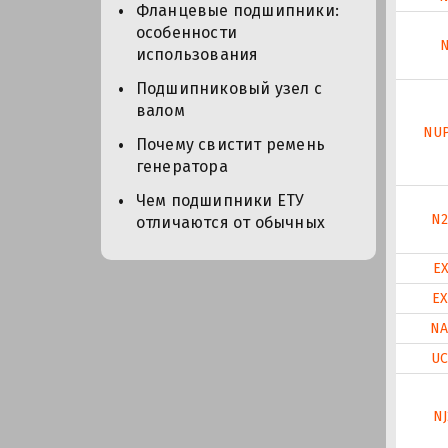
Фланцевые подшипники:
особенности
N
использования
Подшипниковый узел с
валом
NU
Почему свистит ремень
генератора
Чем подшипники ЕТУ
N2
отличаются от обычных
EX
EX
NA
UC
NJ