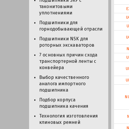
Подшипники SKF с
таконитовыми
E
уплотнениями
U
Подшипники для
U
горнодобывающей отрасли
U
Подшипники NSK для
роторных экскаваторов
N
7 основных причин схода
U
транспортерной ленты с
конвейера
U
Выбор качественного
U
аналога импортного
подшипника
N
Подбор корпуса
подшипника качения
Технология изготовления
клиновых ремней
N