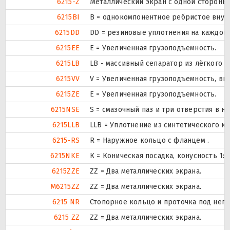
6215-Z
Металлический экран с одной стороны.
6215BI
B = однокомпонентное ребристое внут
6215DD
DD = резиновые уплотнения на каждой
6215EE
Е = Увеличенная грузоподъемность.
6215LB
LB - массивный сепаратор из лёгкого 
6215VV
V = Увеличенная грузоподъемность, в
6215ZE
Е = Увеличенная грузоподъемность.
6215NSE
S = смазочный паз и три отверстия в 
6215LLB
LLB = Уплотнение из синтетического ка
6215-RS
R = Наружное кольцо с фланцем .
6215NKE
К = Коническая посадка, конусность 1:12
6215ZZE
ZZ = Два металлических экрана.
M6215ZZ
ZZ = Два металлических экрана.
6215 NR
Стопорное кольцо и проточка под нег
6215 ZZ
ZZ = Два металлических экрана.