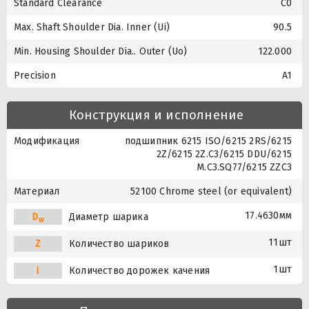
Standard Clearance
C0
Max. Shaft Shoulder Dia. Inner (Ui)
90.5
Min. Housing Shoulder Dia.. Outer (Uo)
122.000
Precision
A1
Конструкция и исполнение
Модификация
подшипник 6215 ISO/6215 2RS/6215
2Z/6215 2Z.C3/6215 DDU/6215
M.C3.SQ77/6215 ZZC3
Материал
52100 Chrome steel (or equivalent)
17.4630мм
D
Диаметр шарика
w
11шт
Z
Количество шариков
1шт
i
Количество дорожек качения