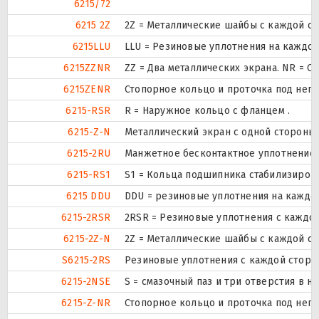
6215/72
6215 2Z
2Z = Металлические шайбы с каждой с
6215LLU
LLU = Резиновые уплотнения на каждо
6215ZZNR
ZZ = Два металлических экрана. NR = 
6215ZENR
Стопорное кольцо и проточка под нег
6215-RSR
R = Наружное кольцо с фланцем .
6215-Z-N
Металлический экран с одной стороны.
6215-2RU
Манжетное бесконтактное уплотнение с
6215-RS1
S1 = Кольца подшипника стабилизирова
6215 DDU
DDU = резиновые уплотнения на каждо
6215-2RSR
2RSR = Резиновые уплотнения с каждо
6215-2Z-N
2Z = Металлические шайбы с каждой с
S6215-2RS
Резиновые уплотнения с каждой сторо
6215-2NSE
S = смазочный паз и три отверстия в 
6215-Z-NR
Стопорное кольцо и проточка под нег