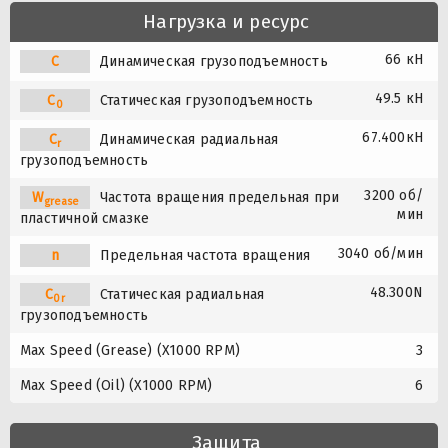
Нагрузка и ресурс
66 кН
C
Динамическая грузоподъемность
49.5 кН
C
Статическая грузоподъемность
0
67.400кН
C
Динамическая радиальная
r
грузоподъемность
3200 об/
W
Частота вращения предельная при
grease
мин
пластичной смазке
3040 об/мин
n
Предельная частота вращения
48.300N
C
Статическая радиальная
0r
грузоподъемность
Max Speed (Grease) (X1000 RPM)
3
Max Speed (Oil) (X1000 RPM)
6
Защита