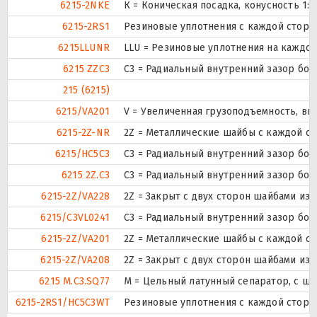
6215-2NKE
К = Коническая посадка, конусность 1:12
6215-2RS1
Резиновые уплотнения с каждой сторо
6215LLUNR
LLU = Резиновые уплотнения на каждо
6215 ZZC3
C3 = Радиальный внутренний зазор бо
215 (6215)
6215/VA201
V = Увеличенная грузоподъемность, в
6215-2Z-NR
2Z = Металлические шайбы с каждой с
6215/HC5C3
C3 = Радиальный внутренний зазор бо
6215 2Z.C3
C3 = Радиальный внутренний зазор бо
6215-2Z/VA228
2Z = Закрыт с двух сторон шайбами из
6215/C3VL0241
C3 = Радиальный внутренний зазор бо
6215-2Z/VA201
2Z = Металлические шайбы с каждой с
6215-2Z/VA208
2Z = Закрыт с двух сторон шайбами из
6215 M.C3.SQ77
M = Цельный латунный сепаратор, с ш
6215-2RS1/HC5C3WT
Резиновые уплотнения с каждой сторо