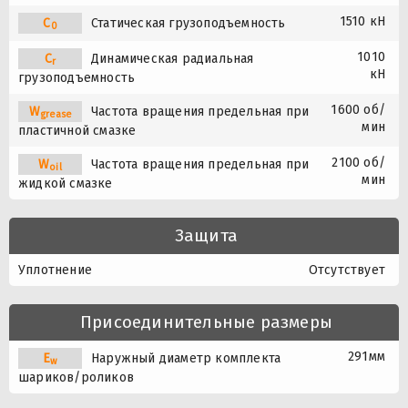
1510 кН
C
Статическая грузоподъемность
0
1010
C
Динамическая радиальная
r
кН
грузоподъемность
1600 об/
W
Частота вращения предельная при
grease
мин
пластичной смазке
2100 об/
W
Частота вращения предельная при
oil
мин
жидкой смазке
Защита
Уплотнение
Отсутствует
Присоединительные размеры
291мм
E
Наружный диаметр комплекта
w
шариков/роликов