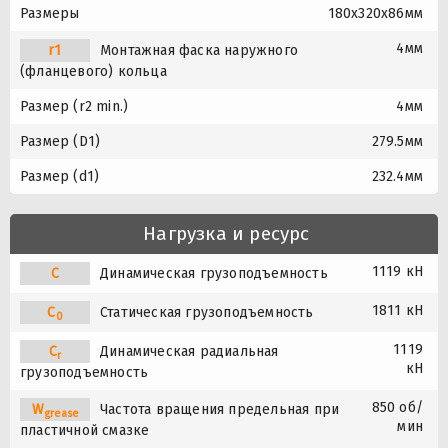
Размеры
180x320x86мм
4мм
r1
Монтажная фаска наружного
(фланцевого) кольца
Размер (r2 min.)
4мм
Размер (D1)
279.5мм
Размер (d1)
232.4мм
Нагрузка и ресурс
1119 кН
C
Динамическая грузоподъемность
1811 кН
C
Статическая грузоподъемность
0
1119
C
Динамическая радиальная
r
кН
грузоподъемность
850 об/
W
Частота вращения предельная при
grease
мин
пластичной смазке