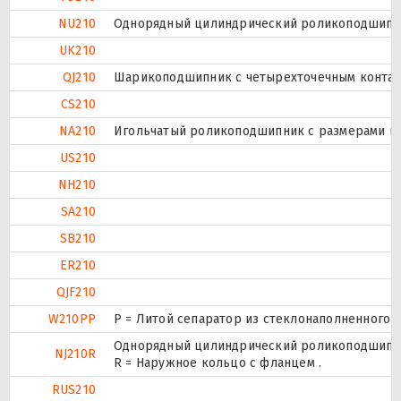
NU210
Однорядный цилиндрический роликоподшипник
UK210
QJ210
Шарикоподшипник с четырехточечным контак
CS210
NA210
Игольчатый роликоподшипник с размерами по 
US210
NH210
SA210
SB210
ER210
QJF210
W210PP
P = Литой сепаратор из стеклонаполненного п
Однорядный цилиндрический роликоподшипник
NJ210R
R = Наружное кольцо с фланцем .
RUS210