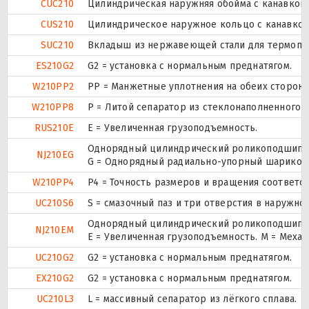
CUC210
Цилиндрическая наружняя обойма с канавкой 
CUS210
Цилиндрическое наружное кольцо с канавкой 
SUC210
Вкладыш из нержавеющей стали для термоплас
ES210G2
G2 = установка с нормальным преднатягом.
W210PP2
PP = Манжетные уплотнения на обеих сторона
W210PP8
P = Литой сепаратор из стеклонаполненного п
RUS210E
Е = Увеличенная грузоподъемность.
Однорядный цилиндрический роликоподшипник
NJ210EG
G = Однорядный радиально-упорный шарикопод
W210PP4
P4 = Точность размеров и вращения соответст
UC210S6
S = смазочный паз и три отверстия в наружн
Однорядный цилиндрический роликоподшипник
NJ210EM
E = Увеличенная грузоподъемность. М = Меха
UC210G2
G2 = установка с нормальным преднатягом.
EX210G2
G2 = установка с нормальным преднатягом.
UC210L3
L = массивный сепаратор из лёгкого сплава.