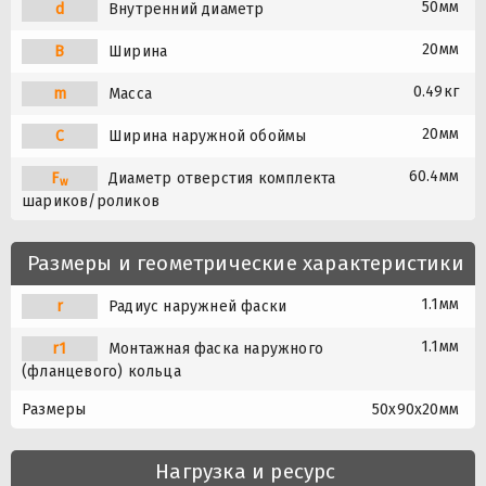
50мм
d
Внутренний диаметр
20мм
B
Ширина
0.49кг
m
Масса
20мм
C
Ширина наружной обоймы
60.4мм
F
Диаметр отверстия комплекта
w
шариков/роликов
Размеры и геометрические характеристики
1.1мм
r
Радиус наружней фаски
1.1мм
r1
Монтажная фаска наружного
(фланцевого) кольца
Размеры
50x90x20мм
Нагрузка и ресурс