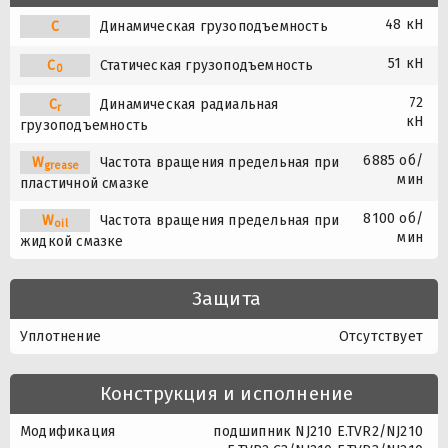
48 кН
C
Динамическая грузоподъемность
51 кН
C
Статическая грузоподъемность
0
72
C
Динамическая радиальная
r
кН
грузоподъемность
6885 об/
W
Частота вращения предельная при
grease
мин
пластичной смазке
8100 об/
W
Частота вращения предельная при
oil
мин
жидкой смазке
Защита
Уплотнение
Отсутствует
Конструкция и исполнение
Модификация
подшипник NJ210 E.TVR2/NJ210