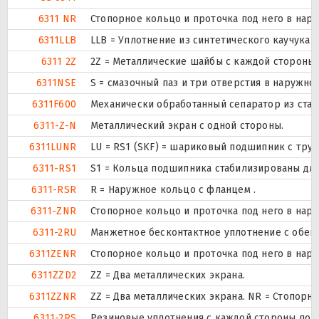
6311 NR
Стопорное кольцо и проточка под него в нар
6311LLB
LLB = Уплотнение из синтетического каучука б
6311 2Z
2Z = Металлические шайбы с каждой стороны
6311NSE
S = смазочный паз и три отверстия в наружн
6311F600
Механически обработанный сепаратор из стали
6311-Z-N
Металлический экран с одной стороны.
6311LUNR
LU = RS1 (SKF) = шариковый подшипник с тру
6311-RS1
S1 = Кольца подшипника стабилизированы для 
6311-RSR
R = Наружное кольцо с фланцем .
6311-ZNR
Стопорное кольцо и проточка под него в нар
6311-2RU
Манжетное бесконтактное уплотнение с обеих
6311ZENR
Стопорное кольцо и проточка под него в нар
6311ZZD2
ZZ = Два металлических экрана.
6311ZZNR
ZZ = Два металлических экрана. NR = Стопор
6311-2RS
Резиновые уплотнения с каждой стороны под