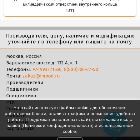
цилиндрическим отверстием внутреннего кольца
1311
Производителя, цену, наличие и модификацию
уточняйте по телефону или пишите на почту
Москва, Россия
Варшавское шоссе д. 132 А, к. 1
Телефоны:
+74993721650
,
8(800)200-27-50
Почта:
zakaz@impod.ru
Производители
Подшипники
Спецтехника
РТИ
Наш сайт использует файлы cookie для обеспечения
Статьи
работоспособности, анализа трафика и повышения удобства
Новости
работы. Продолжая использовать сайт, вы соглашаетесь с
Контакты
нашей [
Политикой конфиденциальности
] и использованием
Карта сайта
cookie.