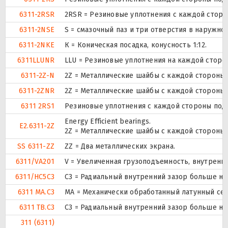
6311-2RSR
2RSR = Резиновые уплотнения с каждой стор
6311-2NSE
S = смазочный паз и три отверстия в наружн
6311-2NKE
К = Коническая посадка, конусность 1:12.
6311LLUNR
LLU = Резиновые уплотнения на каждой сторо
6311-2Z-N
2Z = Металлические шайбы с каждой стороны
6311-2ZNR
2Z = Металлические шайбы с каждой стороны
6311 2RS1
Резиновые уплотнения с каждой стороны под
Energy Efficient bearings.
E2.6311-2Z
2Z = Металлические шайбы с каждой стороны
SS 6311-ZZ
ZZ = Два металлических экрана.
6311/VA201
V = Увеличенная грузоподъемность, внутренн
6311/HC5C3
C3 = Радиальный внутренний зазор больше но
6311 MA.C3
MA = Механически обработанный латунный се
6311 TB.C3
C3 = Радиальный внутренний зазор больше но
311 (6311)