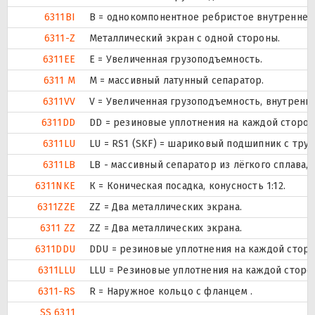
6311BI
B = однокомпонентное ребристое внутреннее
6311-Z
Металлический экран с одной стороны.
6311EE
Е = Увеличенная грузоподъемность.
6311 M
M = массивный латунный сепаратор.
6311VV
V = Увеличенная грузоподъемность, внутренн
6311DD
DD = резиновые уплотнения на каждой сторо
6311LU
LU = RS1 (SKF) = шариковый подшипник с тру
6311LB
LB - массивный сепаратор из лёгкого сплава,
6311NKE
К = Коническая посадка, конусность 1:12.
6311ZZE
ZZ = Два металлических экрана.
6311 ZZ
ZZ = Два металлических экрана.
6311DDU
DDU = резиновые уплотнения на каждой стор
6311LLU
LLU = Резиновые уплотнения на каждой сторо
6311-RS
R = Наружное кольцо с фланцем .
SS 6311