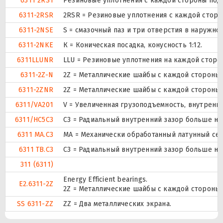
6311 2RS1
Резиновые уплотнения с каждой стороны под
6311-2RSR
2RSR = Резиновые уплотнения с каждой стор
6311-2NSE
S = смазочный паз и три отверстия в наружн
6311-2NKE
К = Коническая посадка, конусность 1:12.
6311LLUNR
LLU = Резиновые уплотнения на каждой сторо
6311-2Z-N
2Z = Металлические шайбы с каждой стороны
6311-2ZNR
2Z = Металлические шайбы с каждой стороны
6311/VA201
V = Увеличенная грузоподъемность, внутренн
6311/HC5C3
C3 = Радиальный внутренний зазор больше но
6311 MA.C3
MA = Механически обработанный латунный се
6311 TB.C3
C3 = Радиальный внутренний зазор больше но
311 (6311)
Energy Efficient bearings.
E2.6311-2Z
2Z = Металлические шайбы с каждой стороны
SS 6311-ZZ
ZZ = Два металлических экрана.