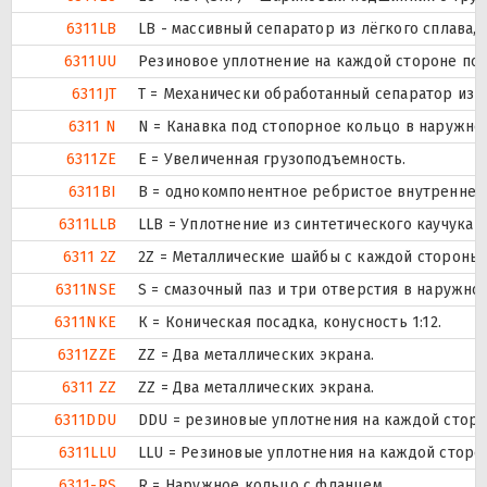
6311LB
LB - массивный сепаратор из лёгкого сплава,
6311UU
Резиновое уплотнение на каждой стороне по
6311JT
T = Механически обработанный сепаратор из т
6311 N
N = Канавка под стопорное кольцо в наружно
6311ZE
Е = Увеличенная грузоподъемность.
6311BI
B = однокомпонентное ребристое внутреннее
6311LLB
LLB = Уплотнение из синтетического каучука б
6311 2Z
2Z = Металлические шайбы с каждой стороны
6311NSE
S = смазочный паз и три отверстия в наружн
6311NKE
К = Коническая посадка, конусность 1:12.
6311ZZE
ZZ = Два металлических экрана.
6311 ZZ
ZZ = Два металлических экрана.
6311DDU
DDU = резиновые уплотнения на каждой стор
6311LLU
LLU = Резиновые уплотнения на каждой сторо
6311-RS
R = Наружное кольцо с фланцем .