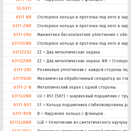
SS 6311
6311 NR
Стопорное кольцо и проточка под него в нар
6311-ZNR
Стопорное кольцо и проточка под него в нар
6311-2RU
Манжетное бесконтактное уплотнение с обеих
6311ZENR
Стопорное кольцо и проточка под него в нар
6311ZZD2
ZZ = Два металлических экрана.
6311ZZNR
ZZ = Два металлических экрана. NR = Стопор
6311-2RS
Резиновые уплотнения с каждой стороны под
6311F600
Механически обработанный сепаратор из стали
6311-Z-N
Металлический экран с одной стороны.
6311LUNR
LU = RS1 (SKF) = шариковый подшипник с тру
6311-RS1
S1 = Кольца подшипника стабилизированы для 
6311-RSR
R = Наружное кольцо с фланцем .
6311LLBNR
LLB = Уплотнение из синтетического каучука б