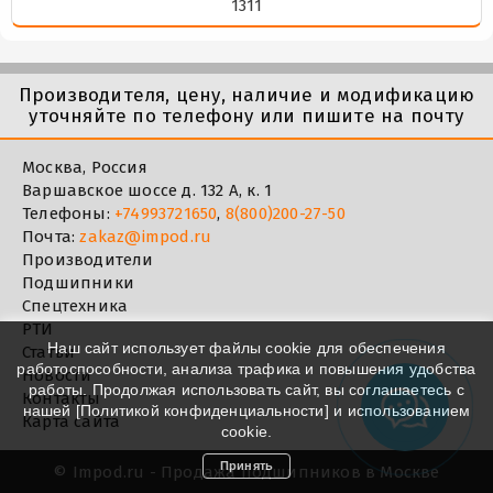
1311
Производителя, цену, наличие и модификацию
уточняйте по телефону или пишите на почту
Москва, Россия
Варшавское шоссе д. 132 А, к. 1
Телефоны:
+74993721650
,
8(800)200-27-50
Почта:
zakaz@impod.ru
Производители
Подшипники
Спецтехника
РТИ
Наш сайт использует файлы cookie для обеспечения
Статьи
работоспособности, анализа трафика и повышения удобства
Новости
работы. Продолжая использовать сайт, вы соглашаетесь с
Контакты
нашей [
Политикой конфиденциальности
] и использованием
Карта сайта
cookie.
Принять
©
Impod.ru - Продажа подшипников в Москве