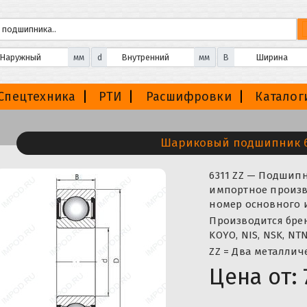
мм
d
мм
B
Спецтехника
РТИ
Расшифровки
Каталог
Шариковый подшипник 6
6311 ZZ — Подши
импортное произво
номер основного и
Производится бренда
KOYO, NIS, NSK, NTN
ZZ = Два металлич
Цена от: