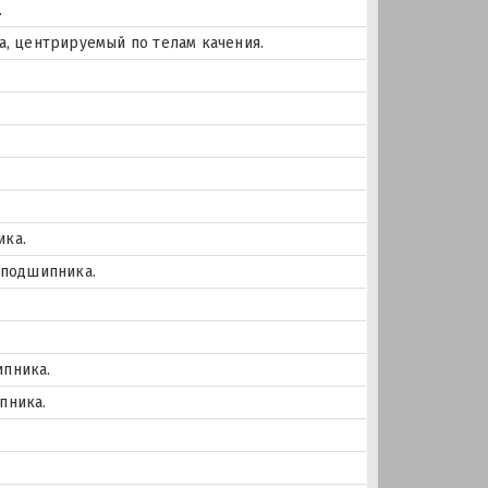
.
а, центрируемый по телам качения.
ика.
 подшипника.
ипника.
пника.