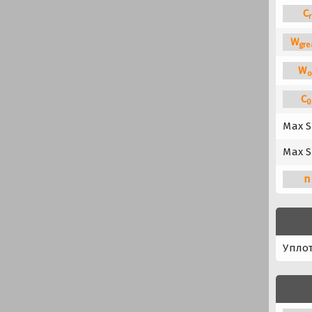
C
r
W
gre
W
o
C
0
Max S
Max S
n
Упло