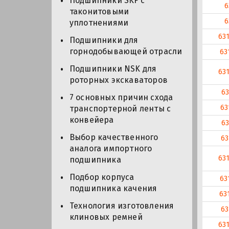
Подшипники SKF с
6
таконитовыми
6
уплотнениями
63
Подшипники для
горнодобывающей отрасли
63
Подшипники NSK для
63
роторных экскаваторов
63
7 основных причин схода
63
транспортерной ленты с
конвейера
63
Выбор качественного
63
аналога импортного
63
подшипника
Подбор корпуса
63
подшипника качения
63
Технология изготовления
63
клиновых ремней
63