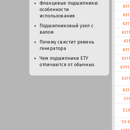
Фланцевые подшипники:
631
особенности
631
использования
631
Подшипниковый узел с
валом
631
63
Почему свистит ремень
генератора
631
Чем подшипники ЕТУ
631
отличаются от обычных
6311
631
631
311
E2.
SS 