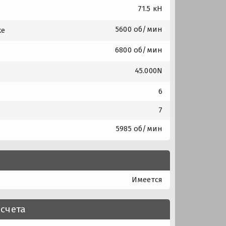
71.5 кН
5600 об/мин
ке
6800 об/мин
45.000N
6
7
5985 об/мин
Имеется
счета