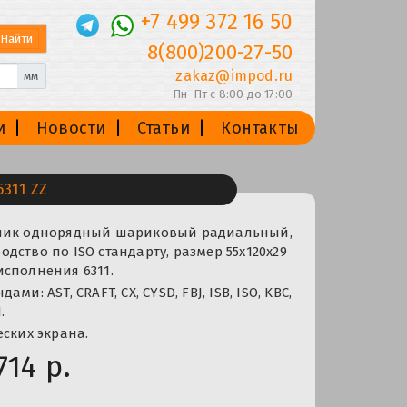
+7 499 372 16 50
8(800)200-27-50
zakaz@impod.ru
мм
Пн-Пт с 8:00 до 17:00
и
Новости
Статьи
Контакты
311 ZZ
пник однорядный шариковый радиальный,
дство по ISO стандарту, размер 55x120x29
сполнения 6311.
ми: AST, CRAFT, CX, CYSD, FBJ, ISB, ISO, KBC,
.
еских экрана.
714 р.