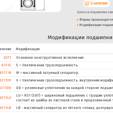
В НАЛИЧИИ
Цена на подшипник зав
Фирмы производите
Модификации подши
Модификации подшипник
ачение
Модификация
6311
Основное конструктивное исполнение.
6311E
Е = Увеличенная грузоподъемность.
6311 M
M = массивный латунный сепаратор.
6311VV
V = Увеличенная грузоподъемность, внутренняя модиф
6311DD
DD = резиновые уплотнения на каждой стороне подшип
LU = RS1 (SKF) = шариковый подшипник с трущим упло
6311LU
состоит из шайбы из листовой стали и прорезиненной 
6311LB
LB - массивный сепаратор из лёгкого сплава, центрир