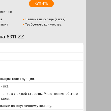
исит от:
ля
Наличия на складе (заказ)
пника
Требуемого количества
а 6311 ZZ
икация конструкции.
ника.
тнением с одной стороны. Уплотнение обычно
ткани.
ование по внутреннему кольцу.