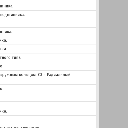
ипника.
 подшипника.
пника.
ика.
ика.
тного типа.
о.
наружным кольцом. C3 = Радиальный
о.
ика.