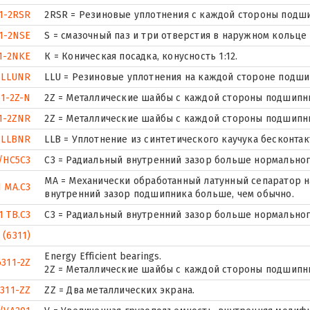
1-2RSR
2RSR = Резиновые уплотнения с каждой стороны подш
1-2NSE
S = смазочный паз и три отверстия в наружном кольце
1-2NKE
К = Коническая посадка, конусность 1:12.
1LLUNR
LLU = Резиновые уплотнения на каждой стороне подши
11-2Z-N
2Z = Металлические шайбы с каждой стороны подшипн
1-2ZNR
2Z = Металлические шайбы с каждой стороны подшипн
1LLBNR
LLB = Уплотнение из синтетического каучука бесконтак
/HC5C3
C3 = Радиальный внутренний зазор больше нормальног
MA = Механически обработанный латунный сепаратор 
1 MA.C3
внутренний зазор подшипника больше, чем обычно.
1 TB.C3
C3 = Радиальный внутренний зазор больше нормальног
 (6311)
Energy Efficient bearings.
6311-2Z
2Z = Металлические шайбы с каждой стороны подшипн
6311-ZZ
ZZ = Два металлических экрана.