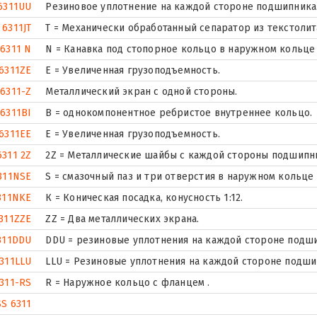
6311UU
Резиновое уплотнение на каждой стороне подшипника
6311JT
T = Механически обработанный сепаратор из текстолит
6311 N
N = Канавка под стопорное кольцо в наружном кольце
6311ZE
Е = Увеличенная грузоподъемность.
6311-Z
Металлический экран с одной стороны.
6311BI
B = однокомпонентное ребристое внутреннее кольцо.
6311EE
Е = Увеличенная грузоподъемность.
6311 2Z
2Z = Металлические шайбы с каждой стороны подшипн
311NSE
S = смазочный паз и три отверстия в наружном кольце
311NKE
К = Коническая посадка, конусность 1:12.
311ZZE
ZZ = Два металлических экрана.
311DDU
DDU = резиновые уплотнения на каждой стороне подш
311LLU
LLU = Резиновые уплотнения на каждой стороне подши
311-RS
R = Наружное кольцо с фланцем .
SS 6311