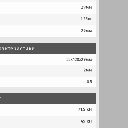
29мм
1.35кг
29мм
рактеристики
55x120x29мм
2мм
0.5
с
71.5 кН
45 кН