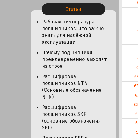
Статьи
Рабочая температура
подшипников: что важно
знать для надёжной
эксплуатации
Почему подшипники
преждевременно выходят
из строя
Расшифровка
6
подшипников NTN
6
(Основные обозначения
6
NTN)
6
Расшифровка
6
подшипников SKF
(основные обозначения
6
SKF)