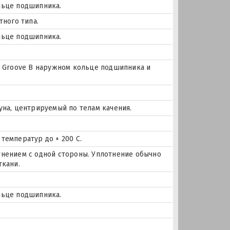
льце подшипника.
тного типа.
льце подшипника.
цо Groove В наружном кольце подшипника и
уна, центрируемый по телам качения.
температур до + 200 С.
тнением с одной стороны. Уплотнение обычно
ткани.
льце подшипника.