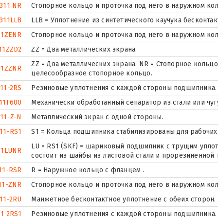
311 NR
Стопорное кольцо и проточка под него в наружном ко
311LLB
LLB = Уплотнение из синтетического каучука бесконтак
11ZENR
Стопорное кольцо и проточка под него в наружном ко
11ZZD2
ZZ = Два металлических экрана.
ZZ = Два металлических экрана. NR = Стопорное коль
11ZZNR
целесообразное стопорное кольцо.
11-2RS
Резиновые уплотнения с каждой стороны подшипника.
11F600
Механически обработанный сепаратор из стали или чуг
11-Z-N
Металлический экран с одной стороны.
11-RS1
S1 = Кольца подшипника стабилизированы для рабочих 
LU = RS1 (SKF) = шариковый подшипник с трущим упло
11LUNR
состоит из шайбы из листовой стали и прорезиненной 
11-RSR
R = Наружное кольцо с фланцем .
11-ZNR
Стопорное кольцо и проточка под него в наружном ко
11-2RU
Манжетное бесконтактное уплотнение с обеих сторон.
11 2RS1
Резиновые уплотнения с каждой стороны подшипника.