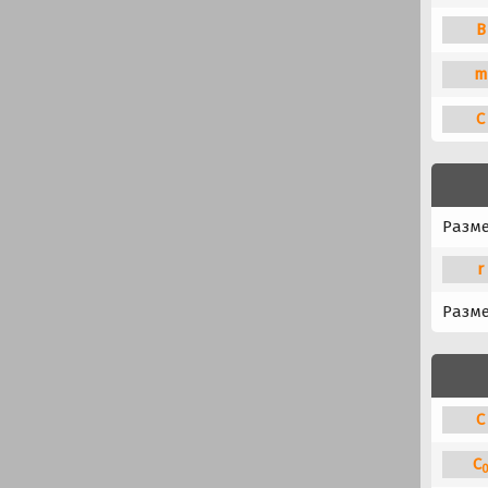
B
m
C
Разм
r
Разме
C
C