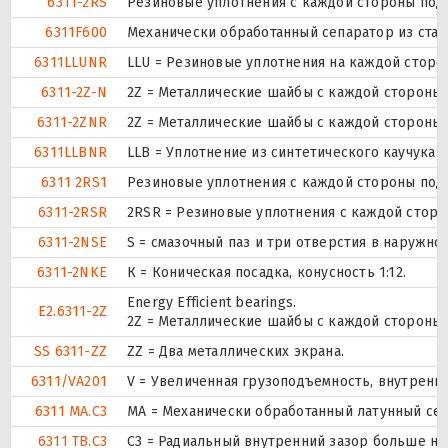
6311-2RS
Резиновые уплотнения с каждой стороны под
6311F600
Механически обработанный сепаратор из стали
6311LLUNR
LLU = Резиновые уплотнения на каждой сторо
6311-2Z-N
2Z = Металлические шайбы с каждой стороны
6311-2ZNR
2Z = Металлические шайбы с каждой стороны
6311LLBNR
LLB = Уплотнение из синтетического каучука б
6311 2RS1
Резиновые уплотнения с каждой стороны под
6311-2RSR
2RSR = Резиновые уплотнения с каждой стор
6311-2NSE
S = смазочный паз и три отверстия в наружн
6311-2NKE
К = Коническая посадка, конусность 1:12.
Energy Efficient bearings.
E2.6311-2Z
2Z = Металлические шайбы с каждой стороны
SS 6311-ZZ
ZZ = Два металлических экрана.
6311/VA201
V = Увеличенная грузоподъемность, внутренн
6311 MA.C3
MA = Механически обработанный латунный се
6311 TB.C3
C3 = Радиальный внутренний зазор больше но