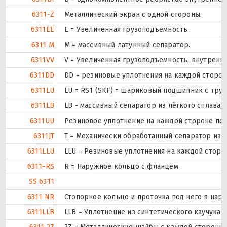
6311-Z
Металлический экран с одной стороны.
6311EE
Е = Увеличенная грузоподъемность.
6311 M
M = массивный латунный сепаратор.
6311VV
V = Увеличенная грузоподъемность, внутренн
6311DD
DD = резиновые уплотнения на каждой сторо
6311LU
LU = RS1 (SKF) = шариковый подшипник с тру
6311LB
LB - массивный сепаратор из лёгкого сплава,
6311UU
Резиновое уплотнение на каждой стороне по
6311JT
T = Механически обработанный сепаратор из т
6311LLU
LLU = Резиновые уплотнения на каждой сторо
6311-RS
R = Наружное кольцо с фланцем .
SS 6311
6311 NR
Стопорное кольцо и проточка под него в нар
6311LLB
LLB = Уплотнение из синтетического каучука б