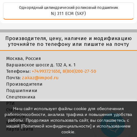
Однорядный цилиндрический роликовый подшипник
NJ 311 ECM (SKF)
Производителя, цену, наличие и модификацию
уточняйте по телефону или пишите на почту
Москва, Россия
Варшавское шоссе д. 132 А, к. 1
Телефоны:
+74993721650
,
8(800)200-27-50
Почта:
zakaz@impod.ru
Производители
Подшипники
Спецтехника
РТИ
Наш сайт использует файлы cookie для обеспечения
Статьи
работоспособности, анализа трафика и повышения удобства
Новости
работы. Продолжая использовать сайт, вы соглашаетесь с
Контакты
нашей [
Политикой конфиденциальности
] и использованием
Карта сайта
cookie.