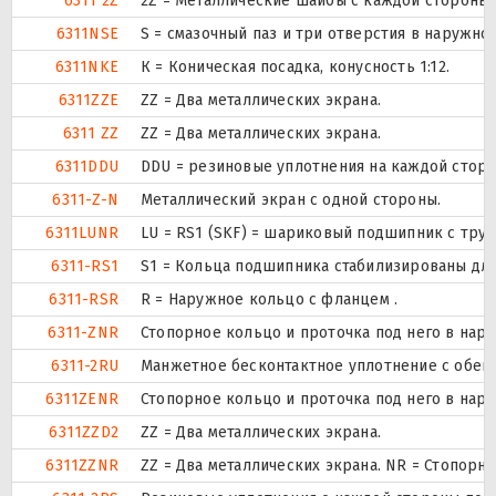
6311 2Z
2Z = Металлические шайбы с каждой стороны
6311NSE
S = смазочный паз и три отверстия в наружн
6311NKE
К = Коническая посадка, конусность 1:12.
6311ZZE
ZZ = Два металлических экрана.
6311 ZZ
ZZ = Два металлических экрана.
6311DDU
DDU = резиновые уплотнения на каждой стор
6311-Z-N
Металлический экран с одной стороны.
6311LUNR
LU = RS1 (SKF) = шариковый подшипник с тру
6311-RS1
S1 = Кольца подшипника стабилизированы для 
6311-RSR
R = Наружное кольцо с фланцем .
6311-ZNR
Стопорное кольцо и проточка под него в нар
6311-2RU
Манжетное бесконтактное уплотнение с обеих
6311ZENR
Стопорное кольцо и проточка под него в нар
6311ZZD2
ZZ = Два металлических экрана.
6311ZZNR
ZZ = Два металлических экрана. NR = Стопор