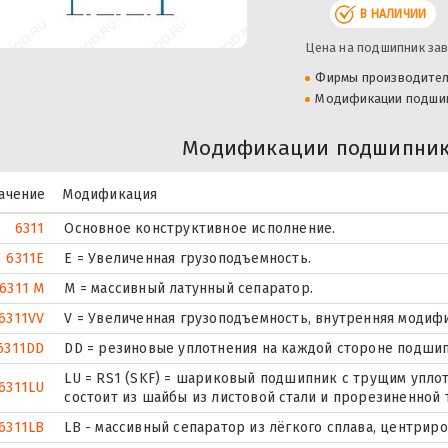
В НАЛИЧИИ
Цена на подшипник зав
Фирмы производите
Модификации подши
Модификации подшипника
ачение
Модификация
6311
Основное конструктивное исполнение.
6311E
Е = Увеличенная грузоподъемность.
6311 M
M = массивный латунный сепаратор.
6311VV
V = Увеличенная грузоподъемность, внутренняя модиф
6311DD
DD = резиновые уплотнения на каждой стороне подшип
LU = RS1 (SKF) = шариковый подшипник с трущим упло
6311LU
состоит из шайбы из листовой стали и прорезиненной 
6311LB
LB - массивный сепаратор из лёгкого сплава, центрир