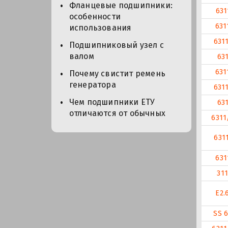
Фланцевые подшипники:
631
особенности
631
использования
631
Подшипниковый узел с
валом
63
631
Почему свистит ремень
генератора
631
Чем подшипники ЕТУ
63
отличаются от обычных
6311
631
631
311
E2.
SS 