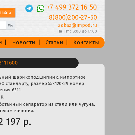
+7 499 372 16 50
8(800)200-27-50
zakaz@impod.ru
мм
Пн-Пт с 8:00 до 17:00
и
Новости
Статьи
Контакты
11F600
льный шарикоподшипник, импортное
SO стандарту, размер 55x120x29 номер
ния 6311.
R.
отанный сепаратор из стали или чугуна,
телам качения.
2 197 р.