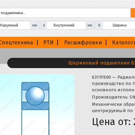
мм
d
мм
B
Спецтехника
РТИ
Расшифровки
Каталог
Шариковый подшипник 63
6311F600 — Радиа
производство по I
основного исполне
Производитель: SN
Механически обраб
центрируемый по 
Цена от: