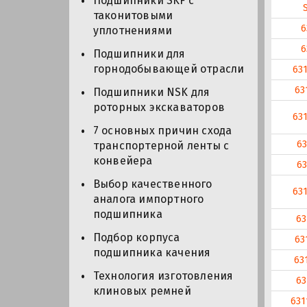
Подшипники SKF с
таконитовыми
6
уплотнениями
6
Подшипники для
горнодобывающей отрасли
63
63
Подшипники NSK для
роторных экскаваторов
63
7 основных причин схода
63
транспортерной ленты с
конвейера
63
Выбор качественного
63
аналога импортного
подшипника
63
Подбор корпуса
63
подшипника качения
63
Технология изготовления
63
клиновых ремней
631