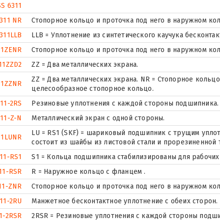
SS 6311
311 NR
Стопорное кольцо и проточка под него в наружном ко
311LLB
LLB = Уплотнение из синтетического каучука бесконтак
11ZENR
Стопорное кольцо и проточка под него в наружном ко
11ZZD2
ZZ = Два металлических экрана.
ZZ = Два металлических экрана. NR = Стопорное коль
11ZZNR
целесообразное стопорное кольцо.
11-2RS
Резиновые уплотнения с каждой стороны подшипника.
11-Z-N
Металлический экран с одной стороны.
LU = RS1 (SKF) = шариковый подшипник с трущим упло
11LUNR
состоит из шайбы из листовой стали и прорезиненной 
11-RS1
S1 = Кольца подшипника стабилизированы для рабочих 
11-RSR
R = Наружное кольцо с фланцем .
11-ZNR
Стопорное кольцо и проточка под него в наружном ко
11-2RU
Манжетное бесконтактное уплотнение с обеих сторон.
1-2RSR
2RSR = Резиновые уплотнения с каждой стороны подш