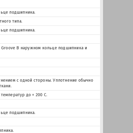
льце подшипника.
тного типа.
льце подшипника.
цо Groove В наружном кольце подшипника и
тнением с одной стороны. Уплотнение обычно
ткани.
температур до + 200 С.
льце подшипника.
ипника.