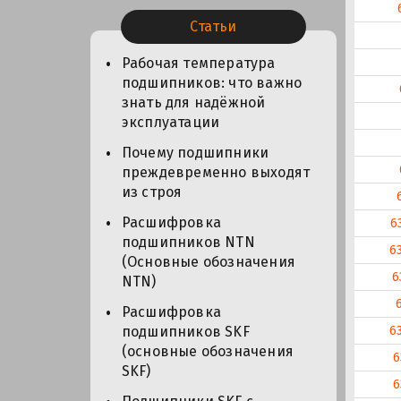
Статьи
Рабочая температура
подшипников: что важно
знать для надёжной
эксплуатации
Почему подшипники
преждевременно выходят
из строя
Расшифровка
6
подшипников NTN
6
(Основные обозначения
6
NTN)
Расшифровка
6
подшипников SKF
(основные обозначения
6
SKF)
6