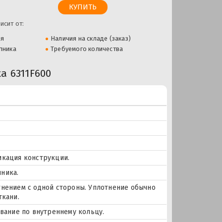
исит от:
ля
Наличия на складе (заказ)
пника
Требуемого количества
 6311F600
икация конструкции.
ника.
тнением с одной стороны. Уплотнение обычно
ткани.
ование по внутреннему кольцу.