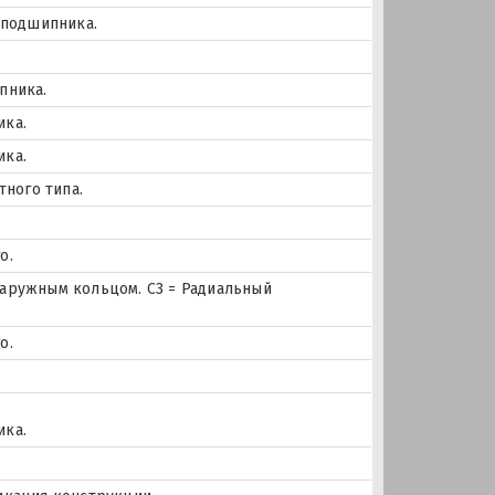
 подшипника.
пника.
ика.
ика.
тного типа.
о.
наружным кольцом. C3 = Радиальный
о.
ика.