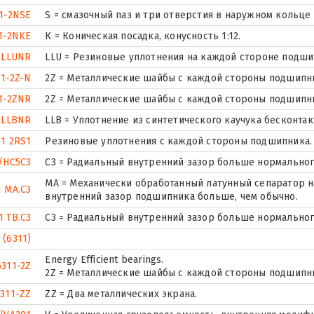
1-2NSE
S = смазочный паз и три отверстия в наружном кольце
1-2NKE
К = Коническая посадка, конусность 1:12.
1LLUNR
LLU = Резиновые уплотнения на каждой стороне подши
11-2Z-N
2Z = Металлические шайбы с каждой стороны подшипн
1-2ZNR
2Z = Металлические шайбы с каждой стороны подшипн
1LLBNR
LLB = Уплотнение из синтетического каучука бесконтак
11 2RS1
Резиновые уплотнения с каждой стороны подшипника.
/HC5C3
C3 = Радиальный внутренний зазор больше нормальног
MA = Механически обработанный латунный сепаратор 
1 MA.C3
внутренний зазор подшипника больше, чем обычно.
1 TB.C3
C3 = Радиальный внутренний зазор больше нормальног
 (6311)
Energy Efficient bearings.
6311-2Z
2Z = Металлические шайбы с каждой стороны подшипн
6311-ZZ
ZZ = Два металлических экрана.