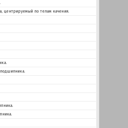
.
а, центрируемый по телам качения.
ика.
 подшипника.
ипника.
пника.