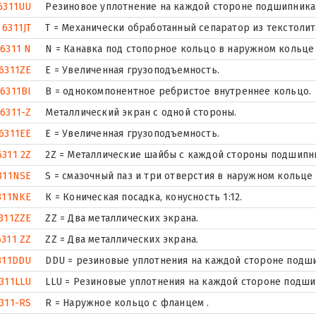
6311UU
Резиновое уплотнение на каждой стороне подшипника
6311JT
T = Механически обработанный сепаратор из текстолит
6311 N
N = Канавка под стопорное кольцо в наружном кольце
6311ZE
Е = Увеличенная грузоподъемность.
6311BI
B = однокомпонентное ребристое внутреннее кольцо.
6311-Z
Металлический экран с одной стороны.
6311EE
Е = Увеличенная грузоподъемность.
6311 2Z
2Z = Металлические шайбы с каждой стороны подшипн
311NSE
S = смазочный паз и три отверстия в наружном кольце
311NKE
К = Коническая посадка, конусность 1:12.
311ZZE
ZZ = Два металлических экрана.
6311 ZZ
ZZ = Два металлических экрана.
311DDU
DDU = резиновые уплотнения на каждой стороне подш
311LLU
LLU = Резиновые уплотнения на каждой стороне подши
311-RS
R = Наружное кольцо с фланцем .