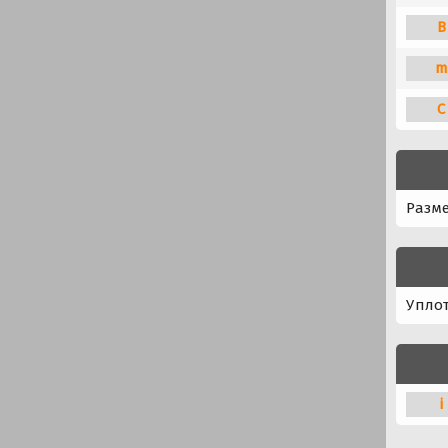
B
m
C
Разм
Упло
i