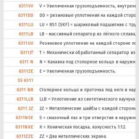
6311VV
V = Увеличенная грузоподъемность, внутренн
6311DD
DD = резиновые уплотнения на каждой сторо
6311LU
LU = RS1 (SKF) = шариковый подшипник с тру
6311LB
LB - массивный сепаратор из лёгкого сплава,
6311UU
Резиновое уплотнение на каждой стороне по
6311JT
T = Механически обработанный сепаратор из т
6311 N
N = Канавка под стопорное кольцо в наружно
6311ZE
Е = Увеличенная грузоподъемность.
SS 6311
6311 NR
Стопорное кольцо и проточка под него в нар
6311LLB
LLB = Уплотнение из синтетического каучука б
6311 2Z
2Z = Металлические шайбы с каждой стороны
6311NSE
S = смазочный паз и три отверстия в наружн
6311NKE
К = Коническая посадка, конусность 1:12.
6311ZZE
ZZ = Два металлических экрана.