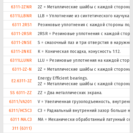
6311-2ZNR
2Z = Металлические шайбы с каждой стороны
6311LLBNR
LLB = Уплотнение из синтетического каучука б
6311 2RS1
Резиновые уплотнения с каждой стороны под
6311-2RSR
2RSR = Резиновые уплотнения с каждой стор
6311-2NSE
S = смазочный паз и три отверстия в наружн
6311-2NKE
К = Коническая посадка, конусность 1:12.
6311LLUNR
LLU = Резиновые уплотнения на каждой сторо
6311-2Z-N
2Z = Металлические шайбы с каждой стороны
Energy Efficient bearings.
E2.6311-2Z
2Z = Металлические шайбы с каждой стороны
SS 6311-ZZ
ZZ = Два металлических экрана.
6311/VA201
V = Увеличенная грузоподъемность, внутренн
6311/HC5C3
C3 = Радиальный внутренний зазор больше но
6311 MA.C3
MA = Механически обработанный латунный се
311 (6311)