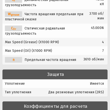
r
кН
грузоподъемность
3700 об/
W
Частота вращения предельная при
grease
мин
пластичной смазке
45.000N
C
Статическая радиальная
0r
грузоподъемность
Max Speed (Grease) (X1000 RPM)
4
Max Speed (Oil) (X1000 RPM)
7
3610 об/мин
n
Предельная частота вращения
Защита
Уплотнение
Имеется
Тип уплотнения
Два резиновых уплотнения (2RS)
Коэффициенты для расчета