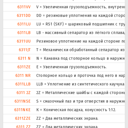
6311VV
V = Увеличенная грузоподъемность, внутренн
6311DD
DD = резиновые уплотнения на каждой сторо
6311LU
LU = RS1 (SKF) = шариковый подшипник с тру
6311LB
LB - массивный сепаратор из лёгкого сплава,
6311UU
Резиновое уплотнение на каждой стороне по
6311JT
T = Механически обработанный сепаратор из т
6311 N
N = Канавка под стопорное кольцо в наружно
6311ZE
Е = Увеличенная грузоподъемность.
6311 NR
Стопорное кольцо и проточка под него в нар
6311LLB
LLB = Уплотнение из синтетического каучука б
6311 2Z
2Z = Металлические шайбы с каждой стороны
6311NSE
S = смазочный паз и три отверстия в наружн
6311NKE
К = Коническая посадка, конусность 1:12.
6311ZZE
ZZ = Два металлических экрана.
6311 ZZ
ZZ = Два металлических экрана.