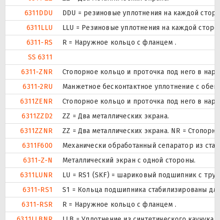
6311DDU
DDU = резиновые уплотнения на каждой стор
6311LLU
LLU = Резиновые уплотнения на каждой сторо
6311-RS
R = Наружное кольцо с фланцем .
SS 6311
6311-ZNR
Стопорное кольцо и проточка под него в нар
6311-2RU
Манжетное бесконтактное уплотнение с обеих
6311ZENR
Стопорное кольцо и проточка под него в нар
6311ZZD2
ZZ = Два металлических экрана.
6311ZZNR
ZZ = Два металлических экрана. NR = Стопор
6311F600
Механически обработанный сепаратор из стали
6311-Z-N
Металлический экран с одной стороны.
6311LUNR
LU = RS1 (SKF) = шариковый подшипник с тру
6311-RS1
S1 = Кольца подшипника стабилизированы для 
6311-RSR
R = Наружное кольцо с фланцем .
6311LLBNR
LLB = Уплотнение из синтетического каучука б