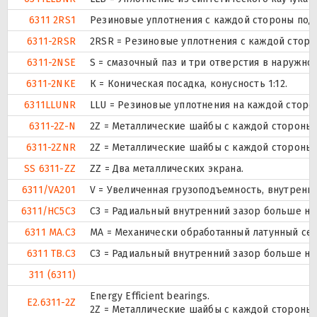
6311 2RS1
Резиновые уплотнения с каждой стороны под
6311-2RSR
2RSR = Резиновые уплотнения с каждой стор
6311-2NSE
S = смазочный паз и три отверстия в наружн
6311-2NKE
К = Коническая посадка, конусность 1:12.
6311LLUNR
LLU = Резиновые уплотнения на каждой сторо
6311-2Z-N
2Z = Металлические шайбы с каждой стороны
6311-2ZNR
2Z = Металлические шайбы с каждой стороны
SS 6311-ZZ
ZZ = Два металлических экрана.
6311/VA201
V = Увеличенная грузоподъемность, внутренн
6311/HC5C3
C3 = Радиальный внутренний зазор больше но
6311 MA.C3
MA = Механически обработанный латунный се
6311 TB.C3
C3 = Радиальный внутренний зазор больше но
311 (6311)
Energy Efficient bearings.
E2.6311-2Z
2Z = Металлические шайбы с каждой стороны