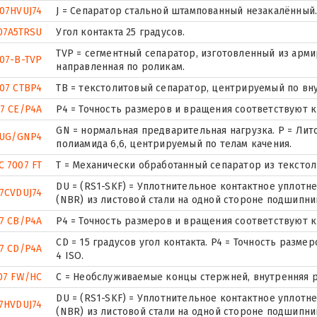
07HVUJ74
J = Сепаратор стальной штампованный незакалённый. 
07A5TRSU
Угол контакта 25 градусов.
TVP = сегментный сепаратор, изготовленный из арм
07-B-TVP
направленная по роликам.
07 CTBP4
ТВ = текстолитовый сепаратор, центрируемый по вн
7 CE/P4A
P4 = Точность размеров и вращения соответствуют кл
GN = нормальная предварительная нагрузка. P = Лит
7UG/GNP4
полиамида 6,6, центрируемый по телам качения.
C 7007 FT
T = Механически обработанный сепаратор из текстол
DU = (RS1-SKF) = Уплотнительное контактное уплот
7CVDUJ74
(NBR) из листовой стали на одной стороне подшипни
7 CB/P4A
P4 = Точность размеров и вращения соответствуют кл
CD = 15 градусов угол контакта. P4 = Точность разм
7 CD/P4A
4 ISO.
07 FW/HC
С = Необслуживаемые концы стержней, внутренняя р
DU = (RS1-SKF) = Уплотнительное контактное уплот
7HVDUJ74
(NBR) из листовой стали на одной стороне подшипни