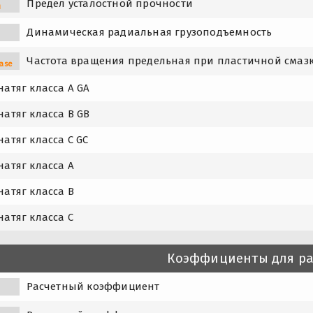
Предел усталостной прочности
u
Динамическая радиальная грузоподъемность
Частота вращения предельная при пластичной смаз
ase
атяг класса A GA
атяг класса B GB
атяг класса C GC
атяг класса A
атяг класса B
атяг класса C
Коэффициенты для ра
0
Расчетный коэффициент