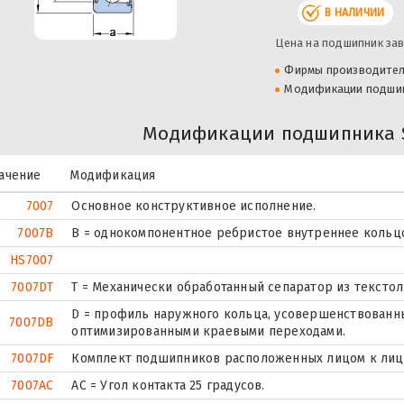
В НАЛИЧИИ
Цена на подшипник зав
Фирмы производите
Модификации подши
Модификации подшипника S
ачение
Модификация
7007
Основное конструктивное исполнение.
7007B
B = однокомпонентное ребристое внутреннее кольц
HS7007
7007DT
T = Механически обработанный сепаратор из текстол
D = профиль наружного кольца, усовершенствованны
7007DB
оптимизированными краевыми переходами.
7007DF
Комплект подшипников расположенных лицом к лицу,
7007AC
AC = Угол контакта 25 градусов.