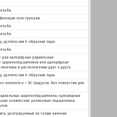
езьба.
ификация конструкции.
езьба.
езьба.
 дуплексная Х-образная пара.
езьба.
= два однорядных радиальных
е шарикоподшипники или однорядные
монтажа в расположении друг к другу.
 дуплексная Х-образная пара.
 контакта α = 30 градусов, без отверстия для
х радиальных шарикоподшипника, однорядные
дные конические роликовые подшипники,
угом.
ита, центрируемый по телам качения.