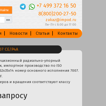
+7 499 372 16 50
8(800)200-27-50
zakaz@impod.ru
мм
Пн-Пт с 8:00 до 17:00
и
Новости
Статьи
Контакты
7 CE/P4A
рецизионный радиально-упорный
 импортное производство по ISO
 62x35x14 номер основного исполнения 7007.
F.
меров и вращения соответствуют классу
запросу