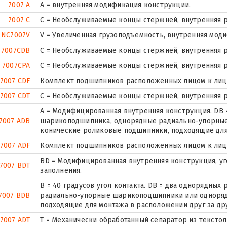
7007 A
A = внутренняя модификация конструкции.
7007 C
С = Необслуживаемые концы стержней, внутренняя р
NC7007V
V = Увеличенная грузоподъемность, внутренняя мод
7007CDB
С = Необслуживаемые концы стержней, внутренняя р
7007CPA
С = Необслуживаемые концы стержней, внутренняя р
7007 CDF
Комплект подшипников расположенных лицом к лицу,
7007 CDT
С = Необслуживаемые концы стержней, внутренняя р
A = Модифицированная внутренняя конструкция. DB 
7007 ADB
шарикоподшипника, однорядные радиально-упорны
конические роликовые подшипники, подходящие для 
7007 ADF
Комплект подшипников расположенных лицом к лицу,
BD = Модифицированная внутренняя конструкция, угол
7007 BDT
заполнения.
B = 40 градусов угол контакта. DB = два однорядны
7007 BDB
радиально-упорные шарикоподшипники или одноря
подходящие для монтажа в расположении друг за др
7007 ADT
T = Механически обработанный сепаратор из текстол