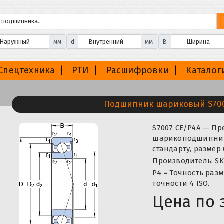
мм
d
мм
B
Спецтехника
РТИ
Расшифровки
Каталог
Подшипник шариковый S700
S7007 CE/P4A — П
шарикоподшипник,
стандарту, размер
Производитель: SK
P4 = Точность раз
точности 4 ISO.
Цена по 