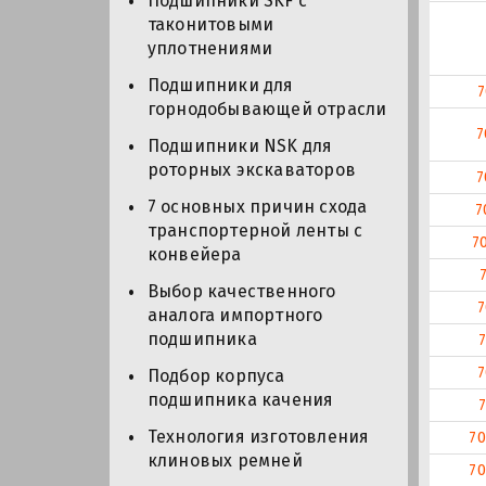
Подшипники SKF с
таконитовыми
уплотнениями
Подшипники для
7
горнодобывающей отрасли
7
Подшипники NSK для
роторных экскаваторов
7
7 основных причин схода
7
транспортерной ленты с
7
конвейера
Выбор качественного
7
аналога импортного
подшипника
7
Подбор корпуса
подшипника качения
Технология изготовления
70
клиновых ремней
70