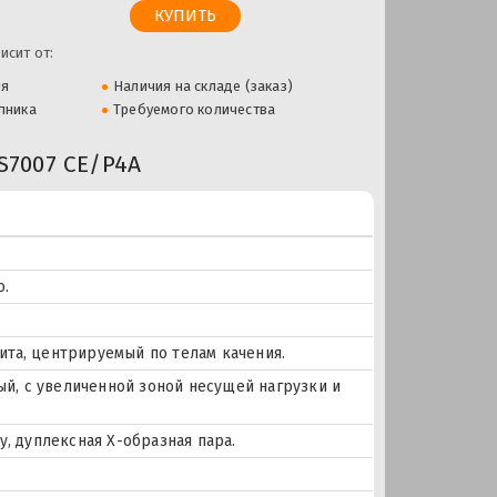
исит от:
ля
Наличия на складе (заказ)
пника
Требуемого количества
7007 CE/P4A
о.
ита, центрируемый по телам качения.
й, с увеличенной зоной несущей нагрузки и
 дуплексная Х-образная пара.