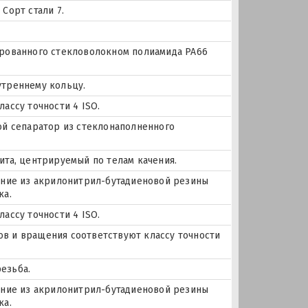
Сорт стали 7.
ированного стекловолокном полиамида PA66
утреннему кольцу.
ассу точности 4 ISO.
ой сепаратор из стеклонаполненного
ита, центрируемый по телам качения.
нение из акрилонитрил-бутадиеновой резины
ка.
ассу точности 4 ISO.
еров и вращения соответствуют классу точности
езьба.
нение из акрилонитрил-бутадиеновой резины
ка.