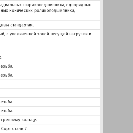
х радиальных шарикоподшипника, однорядных
ных конических роликоподшипника,
ным стандартам.
й, с увеличенной зоной несущей нагрузки и
о.
езьба.
езьба.
езьба.
езьба.
утреннему кольцу.
Сорт стали 7.