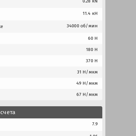
0.28 kN
11.4 кН
34000 об/мин
ке
60 Н
180 Н
370 Н
31 Н/мкм
49 Н/мкм
67 Н/мкм
счета
7.9