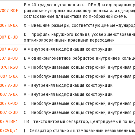
B = 40 градусов угол контакта. DF = Два однорядны
7007 BDF
радиально-упорных шарикоподшипника или одноряд
согласованные для монтажа по Х-образной схеме.
007 B-UX
X = Внешние размеры, соответствующие международ
D = профиль наружного кольца, усовершенствованны
007 B-UD
оптимизированными краевыми переходами.
007 A-UO
A = внутренняя модификация конструкции.
007 B-UO
B = однокомпонентное ребристое внутреннее кольц
007CTRSU
С = Необслуживаемые концы стержней, внутренняя р
7007 C-UX
С = Необслуживаемые концы стержней, внутренняя р
007 A-UD
A = внутренняя модификация конструкции.
7007 A-UX
A = внутренняя модификация конструкции.
007 C-UO
С = Необслуживаемые концы стержней, внутренняя р
7007 C-UD
С = Необслуживаемые концы стержней, внутренняя р
07 ATBP4
ТВ = текстолитовый сепаратор, центрируемый по вн
07CVUJ74
J = Сепаратор стальной штампованный незакалённый. 