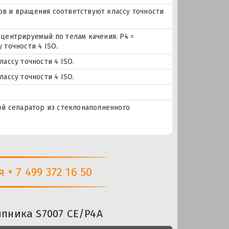
еров и вращения соответствуют классу точности
центрируемый по телам качения. P4 =
 точности 4 ISO.
ассу точности 4 ISO.
ассу точности 4 ISO.
ой сепаратор из стеклонаполненного
+ 7 499 372 16 50
пника S7007 CE/P4A