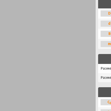
D
d
B
m
Разм
Разме
C