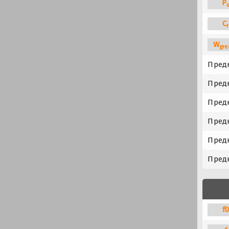
P
C
r
W
gre
Предн
Предн
Предн
Предн
Предн
Предн
f