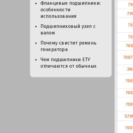
Фланцевые подшипники:
70
особенности
70
использования
70
Подшипниковый узел с
валом
70
Почему свистит ремень
700
генератора
700
Чем подшипники ЕТУ
отличаются от обычных
3N
700
700
700
S70
700