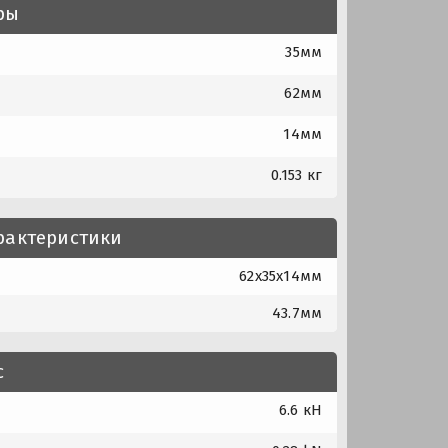
ры
35мм
62мм
14мм
0.153 кг
рактеристики
62x35x14мм
43.7мм
с
6.6 кН