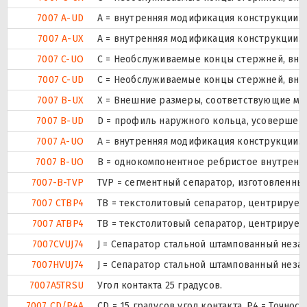
7007 A-UD
A = внутренняя модификация конструкции.
7007 A-UX
A = внутренняя модификация конструкции.
7007 C-UO
С = Необслуживаемые концы стержней, внут
7007 C-UD
С = Необслуживаемые концы стержней, внут
7007 B-UX
X = Внешние размеры, соответствующие ме
7007 B-UD
D = профиль наружного кольца, усовершен
7007 A-UO
A = внутренняя модификация конструкции.
7007 B-UO
B = однокомпонентное ребристое внутренн
7007-B-TVP
TVP = сегментный сепаратор, изготовленны
7007 CTBP4
ТВ = текстолитовый сепаратор, центрируем
7007 ATBP4
ТВ = текстолитовый сепаратор, центрируем
7007CVUJ74
J = Сепаратор стальной штампованный незак
7007HVUJ74
J = Сепаратор стальной штампованный незак
7007A5TRSU
Угол контакта 25 градусов.
7007 CD/P4A
CD = 15 градусов угол контакта. P4 = Точно