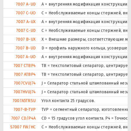
7007 A-UD
A = внутренняя модификация конструкции.
7007 C-UO
С = Необслуживаемые концы стержней, внут
7007 A-UX
A = внутренняя модификация конструкции.
7007 C-UD
С = Необслуживаемые концы стержней, внут
7007 B-UX
X = Внешние размеры, соответствующие ме
7007 B-UD
D = профиль наружного кольца, усовершен
7007 A-UO
A = внутренняя модификация конструкции.
7007 CTBP4
ТВ = текстолитовый сепаратор, центрируем
7007 ATBP4
ТВ = текстолитовый сепаратор, центрируем
7007CVUJ74
J = Сепаратор стальной штампованный незак
7007HVUJ74
J = Сепаратор стальной штампованный незак
7007A5TRSU
Угол контакта 25 градусов.
7007-B-TVP
TVP = сегментный сепаратор, изготовленны
7007 CD/P4A
CD = 15 градусов угол контакта. P4 = Точно
S7007 FW/HC
С = Необслуживаемые концы стержней, внут