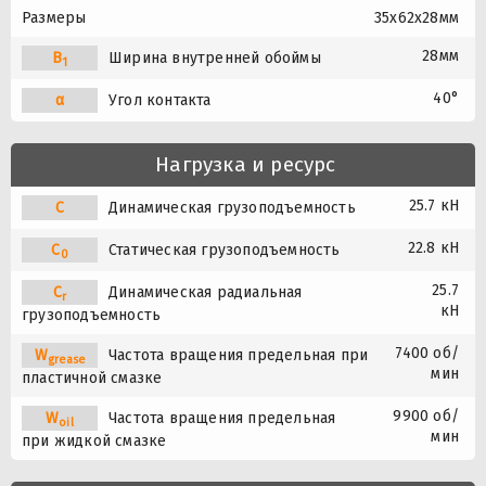
Размеры
35x62x28мм
28мм
B
Ширина внутренней обоймы
1
40°
α
Угол контакта
Нагрузка и ресурс
25.7 кН
C
Динамическая грузоподъемность
22.8 кН
C
Статическая грузоподъемность
0
25.7
C
Динамическая радиальная
r
кН
грузоподъемность
7400 об/
W
Частота вращения предельная при
grease
мин
пластичной смазке
9900 об/
W
Частота вращения предельная
oil
мин
при жидкой смазке