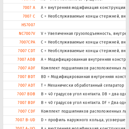
7007 A
A = внутренняя модификация конструкции.
7007 C
С = Необслуживаемые концы стержней, внут
HS7007
NC7007V
V = Увеличенная грузоподъемность, внутре
7007CPA
С = Необслуживаемые концы стержней, внут
7007 CDT
С = Необслуживаемые концы стержней, внут
7007 ADB
A = Модифицированная внутренняя констру
7007 ADF
Комплект подшипников расположенных лицом
7007 BDT
BD = Модифицированная внутренняя конструк
7007 ADT
T = Механически обработанный сепаратор из
7007 BDB
B = 40 градусов угол контакта. DB = два
7007 BDF
B = 40 градусов угол контакта. DF = Два 
7007 CDF
Комплект подшипников расположенных лицом
7007 B-UD
D = профиль наружного кольца, усовершен
7007 A-UO
A = внутренняя модификация конструкции.