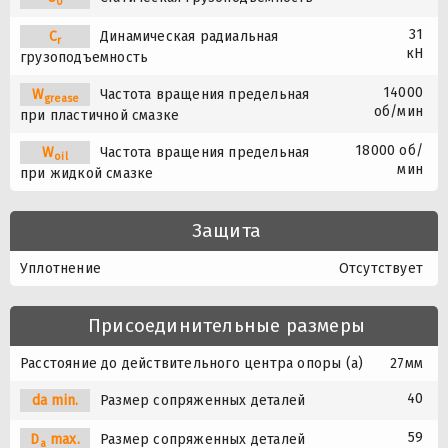
0
31
C
Динамическая радиальная
r
кН
грузоподъемность
14000
W
Частота вращения предельная
grease
об/мин
при пластичной смазке
18000 об/
W
Частота вращения предельная
oil
мин
при жидкой смазке
Защита
Уплотнение
Отсутствует
Присоединительные размеры
Расстояние до действительного центра опоры (a)
27мм
40
da min.
Размер сопряженных деталей
59
D
max.
Размер сопряженных деталей
a