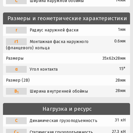
14мм
C
Ширина наружной обоймы
Размеры и геометрические характеристики
1мм
r
Радиус наружней фаски
0.6мм
r1
Монтажная фаска наружного
(фланцевого) кольца
Размеры
35x62x28мм
15°
α
Угол контакта
Размер (2B)
28мм
28мм
B
Ширина внутренней обоймы
1
Нагрузка и ресурс
31 кН
C
Динамическая грузоподъемность
27.3 кН
C
Статическая грузоподъемность