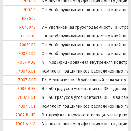
7007 A
A = внутренняя модификация конструкции.
7007 C
С = Необслуживаемые концы стержней, внут
HS7007
NC7007V
V = Увеличенная грузоподъемность, внутре
7007CDB
С = Необслуживаемые концы стержней, внут
7007CPA
С = Необслуживаемые концы стержней, внут
7007 CDT
С = Необслуживаемые концы стержней, внут
7007 ADB
A = Модифицированная внутренняя констру
7007 ADF
Комплект подшипников расположенных лицом
7007 ADT
T = Механически обработанный сепаратор из
7007 BDB
B = 40 градусов угол контакта. DB = два
7007 BDF
B = 40 градусов угол контакта. DF = Два 
7007 CDF
Комплект подшипников расположенных лицом
7007 B-UD
D = профиль наружного кольца, усовершен
7007 A-UO
A = внутренняя модификация конструкции.