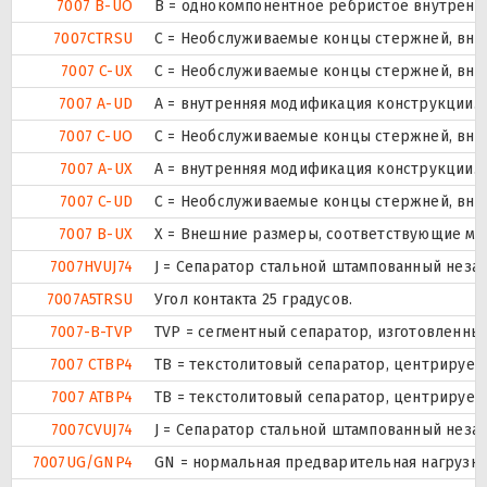
7007 B-UO
B = однокомпонентное ребристое внутренн
7007CTRSU
С = Необслуживаемые концы стержней, внут
7007 C-UX
С = Необслуживаемые концы стержней, внут
7007 A-UD
A = внутренняя модификация конструкции.
7007 C-UO
С = Необслуживаемые концы стержней, внут
7007 A-UX
A = внутренняя модификация конструкции.
7007 C-UD
С = Необслуживаемые концы стержней, внут
7007 B-UX
X = Внешние размеры, соответствующие ме
7007HVUJ74
J = Сепаратор стальной штампованный незак
7007A5TRSU
Угол контакта 25 градусов.
7007-B-TVP
TVP = сегментный сепаратор, изготовленны
7007 CTBP4
ТВ = текстолитовый сепаратор, центрируем
7007 ATBP4
ТВ = текстолитовый сепаратор, центрируем
7007CVUJ74
J = Сепаратор стальной штампованный незак
7007UG/GNP4
GN = нормальная предварительная нагрузка.